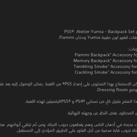
PS5®
ر لون حقيبة Yumia ودخان Flammi.
ويات:
زيل كلٍ من نسختي PS4®‎ و PS5®‎الرقميتين لهذه اللعبة.
المحظور، بغض النظر عن وجهته النهائية.
ت عديدة في أذهان الناس وهم يقطعون دروب الحياة، ومن ثَم ترتقي أرواحهم. ه
اة تجوب قارة مدمرة من أجل العثور على الطريق المؤدي إلى المستقبل.