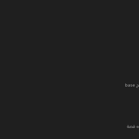
ملاحظة: يمكن الاستمتاع بهذا المحتوى على إصدار PS5® من اللعبة. يمكن الوصول إليه بعد فتح base
ذه قصة