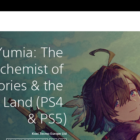
 Yumia: The 
lchemist of 
ies & the 
 Land (PS4 
& PS5)
Koei Tecmo Europe Ltd