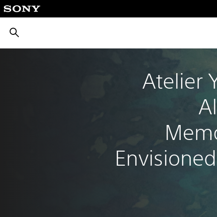
بحث
Atelier
A
Memor
Envisioned