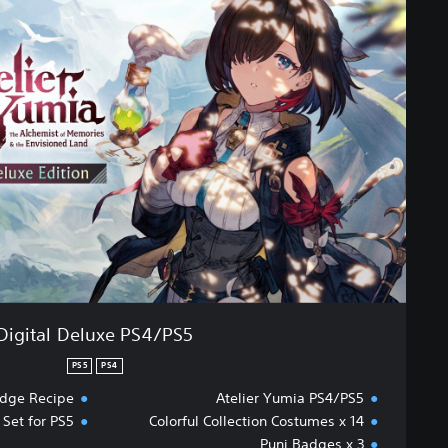
g
i
t
a
l
D
e
l
u
x
e
P
S
4
/
P
Digital Deluxe PS4/PS5
S
5
PS5
PS4
adge Recipe
Atelier Yumia PS4/PS5
Set for PS5
Colorful Collection Costumes x 14
Puni Badges x 3