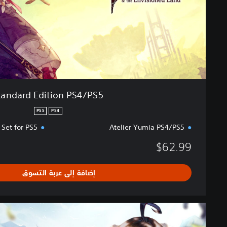
d
i
t
i
o
n
P
S
4
tandard Edition PS4/PS5
/
P
PS5
PS4
S
Set for PS5
Atelier Yumia PS4/PS5
5
$62.99
إضافة إلى عربة التسوق
D
i