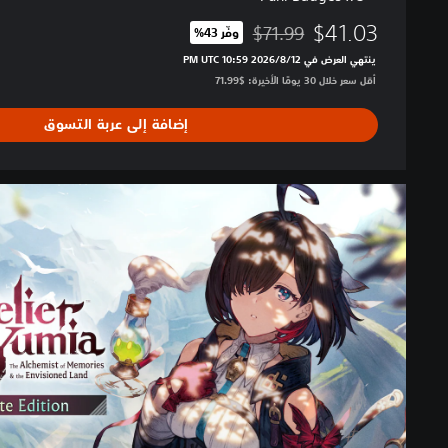
$41.03
$71.99
وفّر 43%‏
مخصوم من السعر الأصلي البالغ $71.99‏
ينتهي العرض في 12‏/8‏/2026 10:59 PM UTC‏
أقل سعر خلال 30 يومًا الأخيرة: $71.99‏
إضافة إلى عربة التسوق
U
l
t
i
m
a
t
e
E
d
i
t
i