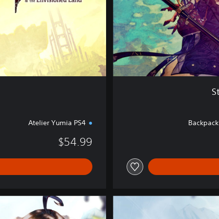
d
i
t
i
o
n
P
S
4
S
Atelier Yumia PS4
Backpack 
$54.99
D
i