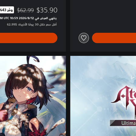
$35.90
$62.99
وفّر 43%‏
مخصوم من السعر الأصلي 
ينتهي العرض في 12‏/8‏/2026 10:59 PM UTC‏
أقل سعر خلال 30 يومًا الأخيرة: $62.99‏
U
l
t
i
m
a
t
e
E
d
i
t
i