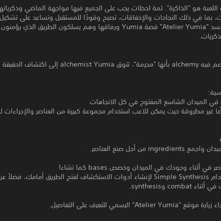
للعبة هو "الذاكرة". ثمة لحظات يجب على الجميع فيها مواجهة الماضي وذكرياته
ت، بما في ذلك النجاحات والإخفاقات، تصبح وقودًا للمستقبل وتساعد على تشكيل
الأشخاص. تجسد "Atelier Yumia" قصة Yumia ورفاقها وهم يسلكون الطريق الذي يؤمنو
ذكريات.
في عالم توصم فيه alchemy بأنها "محرمة"، تتوق lchemist Yumia
سية:
ة في الميدان الشاسع المفتوح في كل الاتجاهات
رضًا غير مطروقة حيث يمكن للاعب استخدام مجموعة كبيرة من العناصر والإجراءات 
ingredi من أجل صنع العناصر.
 في أثناء وجودك في الميدان وخصص bases كما تشاء!
يمكنك استخدام Simple Synthesis لإنشاء أدوات الاستكشاف لفتح الطريق أمامك، فضلاً
combat وsynthesis.
Atelier Y" الرسمي للتعرف على التفاصيل.