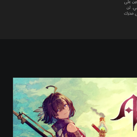
بسعر مخفض. يتعين على
 يريدون تنزيل أو لعب إصدار PS5® الرقمي. لن
ا يحتوي على محرك