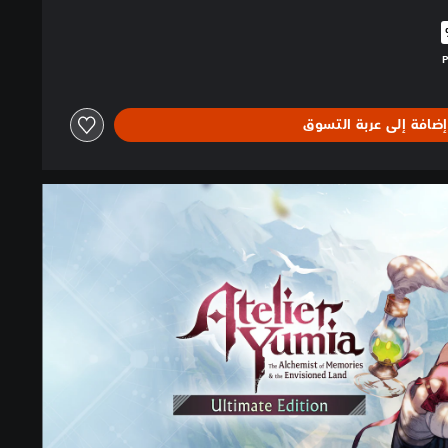
البالغ $62.99‏
إضافة إلى عربة التسوق