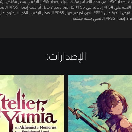
إذا كنت تمتلك إصدار PS4® من هذه اللعبة، يمكنك شراء إصدار PS5® الرقمي 
مالكي قرص اللعبة على PS4® إدخاله في PS5® كل مرة
يتمكن مالكو قرص اللعبة على PS4® الذين لديهم جهاز PS5® الإصدار الرقمي الذي ل
® الرقمي بسعر مخفض.
الإصدارات:‏
S
t
a
n
d
a
r
d
E