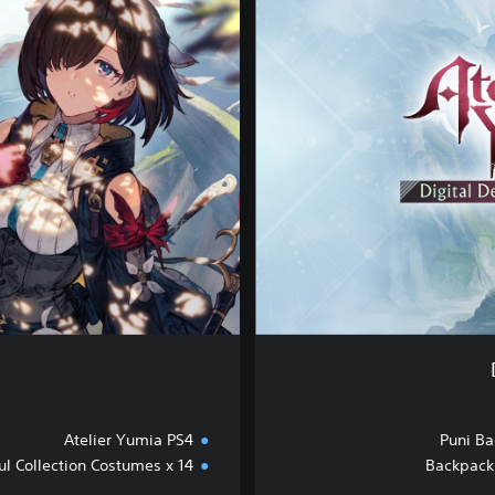
g
i
t
a
l
D
e
l
u
x
e
P
S
4
Atelier Yumia PS4
Puni B
ul Collection Costumes x 14
Backpack 