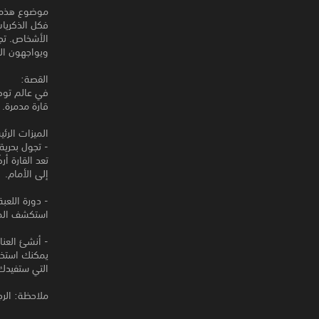
موضوع هذه ا
فكل الذكريا
ويواجهون ال
القصة:
قارة مدمرة.
الميزات الرئي
- تجول بحري
تعد القارة أ
إلى الأمام.
- دورة اللعبة
استكشف الميدان واجمع ents
- أنشئ العناصر
التي ستفيدك في أثناء 
ملاحظة: الرجاء زيارة موقع "umia