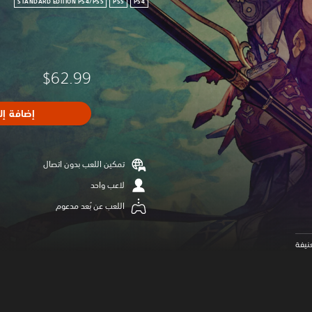
STANDARD EDITION PS4/PS5
PS5
PS4
$62.99
إضافة إل
تمكين اللعب بدون اتصال
لاعب واحد
اللعب عن بُعد مدعوم