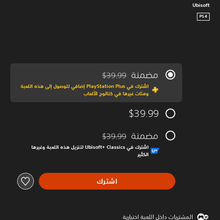
Ubisoft
PS4
مضمنة
$39.99
مخصوم من السعر الأصلي البالغ $39.99‏
اشترك في PlayStation Plus إضافي للوصول إلى هذه اللعبة
ومئات غيرها في كتالوج الألعاب
$39.99
مضمنة
$39.99
مخصوم من السعر الأصلي البالغ $39.99‏
اشترك في Ubisoft+‎ Classics لتنزيل هذه اللعبة وغيرها
الكثير
اشترك
المشتريات داخل اللعبة اختيارية