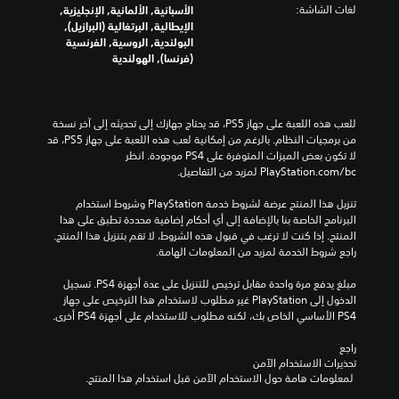
لغات الشاشة:
الأسبانية, الألمانية, الإنجليزية,
الإيطالية, البرتغالية (البرازيل),
البولندية, الروسية, الفرنسية
(فرنسا), الهولندية
للعب هذه اللعبة على جهاز PS5، قد يحتاج جهازك إلى تحديثه إلى آخر نسخة 
من برمجيات النظام. بالرغم من إمكانية لعب هذه اللعبة على جهاز PS5، قد 
لا تكون بعض الميزات المتوفرة على PS4 موجودة. انظر 
‎PlayStation.com/bc لمزيد من التفاصيل.
تنزيل هذا المنتج عرضة لشروط خدمة‫ PlayStation وشروط استخدام 
البرنامج الخاصة بنا بالإضافة إلى أي أحكام إضافية محددة تطبق على هذا 
المنتج. إذا كنت لا ترغب في قبول هذه الشروط، لا تقم بتنزيل هذا المنتج. 
راجع شروط الخدمة لمزيد من المعلومات الهامة.
مبلغ يدفع مرة واحدة مقابل ترخيص للتنزيل على عدة أجهزة PS4. تسجيل 
الدخول إلى PlayStation غير مطلوب لاستخدام هذا الترخيص على جهاز 
PS4 الأساسي الخاص بك، لكنه مطلوب للاستخدام على أجهزة PS4 أخرى.
راجع 
تحذيرات الاستخدام الآمن
 لمعلومات هامة حول الاستخدام الآمن قبل استخدام هذا المنتج.