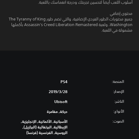
أسلوب اللعب أيضاً لتحسين تجربتك ودرجة انغماسك باللعبة.
محتوى إضافي
جميع محتويات الطور الفردي الإضافية، والتي تضم طور The Tyranny of King
Washington، ولعبة Assassin's Creed Liberation Remastered بأكملها
مشمولة في اللعبة.
المنصة:
PS4
الإصدار:
28‏/3‏/2019
الناشر:
Ubisoft
الأنواع:
حركة, مغامرة
الصوت:
الأسبانية, الألمانية, الإنجليزية,
الإيطالية, البرتغالية (البرازيل),
الروسية, الفرنسية (فرنسا)