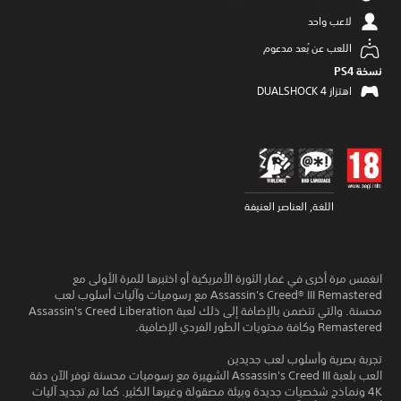
لاعب واحد
اللعب عن بُعد مدعوم
نسخة PS4‏
اهتزاز DUALSHOCK 4‏
اللغة, العناصر العنيفة
انغمس مرة أخرى في غمار الثورة الأمريكية أو اختبرها للمرة الأولى مع
Assassin's Creed® III Remastered مع رسوميات وآليات أسلوب لعب
محسنة. والتي تتضمن بالإضافة إلى ذلك لعبة Assassin's Creed Liberation
Remastered وكافة محتويات الطور الفردي الإضافية.
تجربة بصرية وأسلوب لعب جديدين
العب بلعبة Assassin's Creed III الشهيرة مع رسوميات محسنة توفر الآن دقة
4K ونماذج شخصيات جديدة وبيئة مصقولة وغيرها الكثير. كما تم تجديد آليات