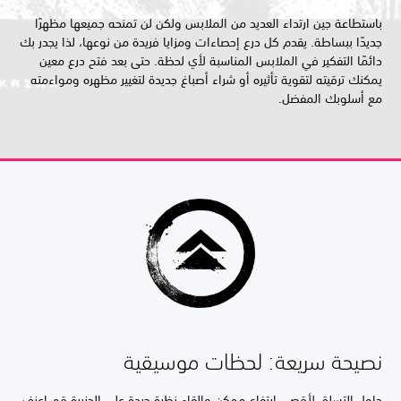
باستطاعة جين ارتداء العديد من الملابس ولكن لن تمنحه جميعها مظهرًا
جديدًا ببساطة. يقدم كل درع إحصاءات ومزايا فريدة من نوعها، لذا يجدر بك
دائمًا التفكير في الملابس المناسبة لأي لحظة. حتى بعد فتح درع معين
يمكنك ترقيته لتقوية تأثيره أو شراء أصباغ جديدة لتغيير مظهره ومواءمته
مع أسلوبك المفضل.
نصيحة سريعة: لحظات موسيقية
حاول التسلق لأقصى ارتفاع ممكن وإلقاء نظرة جيدة على الجزيرة قم اعزف