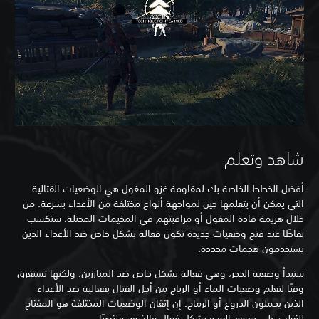
شاهد وتعلم
أفضل الخطط الخاصة بك لمقاومة غزو المغول هي الوضعيات القتالية
التي يمكن أن يتعلمها جين لمواجهة أنواع مختلفة من الأعداء بسرعة. من
خلال هزيمة قادة المغول أو مراقبتهم في المخيمات المحتلة، ستكسب
نقاطًا عند فتح وضعيات جديدة تكون فعالة بشكل خاص ضد الأعداء الذين
يستخدمون هجمات محددة.
ستبدأ وضعية الحجر، وهي فعالة بشكل خاص ضد المبارزين، ولكنها تستغرق
وقتًا لتعلم وضعيات الماء أو الرياح من أجل القتال بفعالية ضد الأعداء
الذين يحملون الدروع أو الرماح. إن إتقان الوضعيات المختلفة هو المفتاح
للتغلب على هجوم العدو بشكل فعال والخروج منتصرًا.