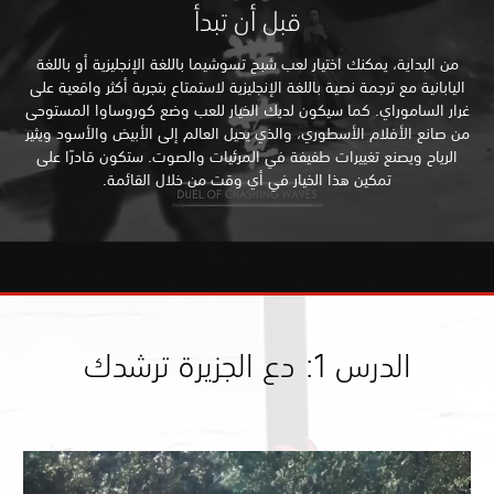
قبل أن تبدأ
من البداية، يمكنك اختيار لعب شبح تسوشيما باللغة الإنجليزية أو باللغة
اليابانية مع ترجمة نصية باللغة الإنجليزية لاستمتاع بتجربة أكثر واقعية على
غرار الساموراي. كما سيكون لديك الخيار للعب وضع كوروساوا المستوحى
من صانع الأفلام الأسطوري، والذي يحيل العالم إلى الأبيض والأسود ويثير
الرياح ويصنع تغييرات طفيفة في المرئيات والصوت. ستكون قادرًا على
تمكين هذا الخيار في أي وقت من خلال القائمة.
الدرس 1: دع الجزيرة ترشدك