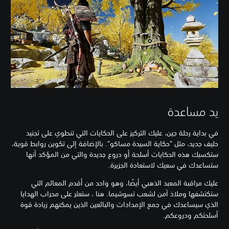
يد مساعدة
في بداية رحلة جين، عليك التركيز على الحكايات التي تنطوي على تجنيد
حليف جديد، مثل "حكاية السيدة مساكو". بالإضافة إلى تكوين روابط قوية،
ستكسبك هذه الحكايات أسلحة أو دروع جديدة والتي من المؤكد أنها
ستساعدك في سعيك لاستعادة الجزيرة.
عليك مراقبة المعبد الذهبي أيضًا، وهو واحد من أقدم المعالم التي
ستكتشفها وملاذ آمن لشعب تسوشيما. هنا ، ستعثر على محراب الهدايا
الذي سيساعدك في جمع الإمدادات والبائعين الذين يمكنهم زيادة قوة
أسلحتكم ودروعكم.