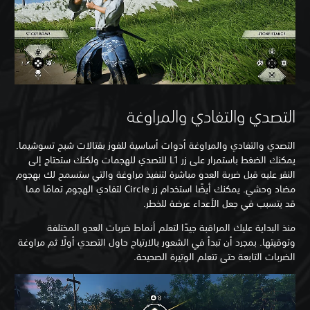
التصدي والتفادي والمراوغة
التصدي والتفادي والمراوغة أدوات أساسية للفوز بقتالات شبح تسوشيما.
يمكنك الضغط باستمرار على زر L1 للتصدي للهجمات ولكنك ستحتاج إلى
النقر عليه قبل ضربة العدو مباشرة لتنفيذ مراوغة والتي ستسمح لك بهجوم
مضاد وحشي. يمكنك أيضًا استخدام زر Circle لتفادي الهجوم تمامًا مما
قد يتسبب في جعل الأعداء عرضة للخطر.
منذ البداية عليك المراقبة جيدًا لتعلم أنماط ضربات العدو المختلفة
وتوقيتها. بمجرد أن تبدأ في الشعور بالارتياح حاول التصدي أولًا ثم مراوغة
الضربات التابعة حتى تتعلم الوتيرة الصحيحة.