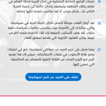
تمنحك الينابيع الساخنة المنتشرة في أنحاء الجزيرة لحظة للتفكير في
عناصر رحلتك المختلفة وستضيف زيادات دائمة إلى شريط الصحة
الخاص بك. بشكل فردي، لا تُعد مكاسب ضخمة لكنها إضافة.
تعد أوكار الثعلب موطنًا لأفضل أماكن الحياة البرية في تسوشيما،
والتي ستأخذك إلى الأضرحة حيث ستكسب مكافآت لتساعدك طيلة
رحلتك. تُعد بعض الأساليب المتبعة إزاء تلك الأضرحة متعبة أكثر من
غيرها، ولكن التعاويذ الثانوية التي تقدمه تستحق العناء.
بينما تعمل على تحرير المزيد من مواطني تسوشيما، ضع في اعتبارك
وضع نقاط الأسلوب في ترقيات الاستكشاف. سيتيح لك هذا توجيه
الريح نحو النوع المحدد من النقاط المثيرة للاهتمام غبر المكتشفة
التي تسعى إليها.
تعرَّف على المزيد عن شبح تسوشيما