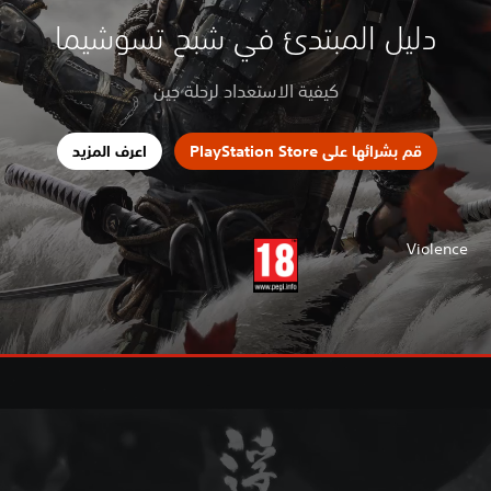
دليل المبتدئ في شبح تسوشيما
كيفية الاستعداد لرحلة جين
قم بشرائها على PlayStation Store
اعرف المزيد
Violence