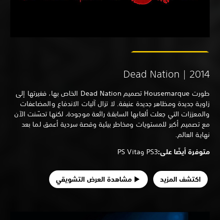
Dead Nation | 201
طورت Housemarque تصميم Dead Nation الخاص بها، فغيرتها إلى
وية جديدة ومظاهر جديدة عنيفة. لا تزال آليات الاندفاع والمضاعفات
لمعززات التي جعلت ألعابها السابقة رائعة موجودة، لكنها تحسّنت الآن
 تصميم أكبر للمستويات ومخاطر بيئية وقصة سردية أعمق لما بعد
اية العالم.
وفرة أيضًا على:
PS3 وPS Vita
اكتشف المزيد
مشاهدة العرض التشويقي