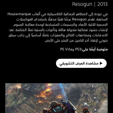
Resogun | 201
في عودة إلى المظاهر الجمالية الكلاسيكية في ألعاب Housemarque
السابقة، تقدم Resogun عرضًا تقنيًا مذهلًا باستخدام الفوكسلات
حجمية ثلاثية الأبعاد والجسيمات المتسارعة لوحدة معالجة الرسوم
نشاء حشود فضائية متحولة هائلة وتأثيرات بالستية تملأ الشاشة. تعد
اندفاعات ومضاعفات النتائج والمعززات عاملًا أساسيًا إلى جانب سباق
وني لإنقاذ آخر الناجين من البشر على الأرض.
وفرة أيضًا على:
PS3 وPS Vita
مشاهدة العرض التشويقي