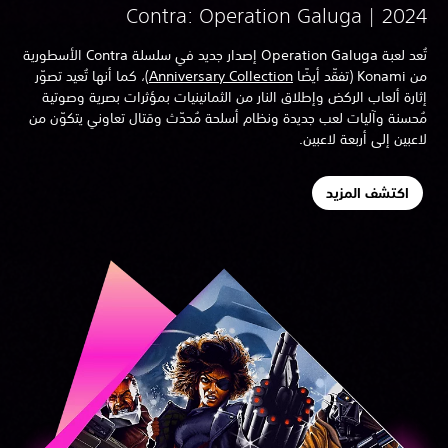
Contra: Operation Galuga | 202
تُعد لعبة Operation Galuga إصدار جديد في سلسلة Contra الأسطورية
 (تفقّد أيضًا
Anniversary Collection
)، كما أنها تُعيد تصوّر
ارة ألعاب الركض وإطلاق النار من الثمانينيات بمؤثرات بصرية وصوتية
حسنة وآليات لعب جديدة ونظام أسلحة مُحدّث وقتال تعاوني يتكوّن من
عبين إلى أربعة لاعبين.
اكتشف المزيد