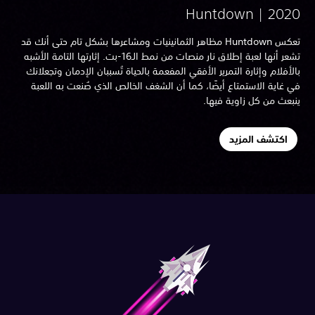
Huntdown | 202
تعكس Huntdown مظاهر الثمانينيات ومشاعرها بشكل تام حتى أنك قد
تشعر أنها لعبة إطلاق نار منصات من نمط الـ16-بت. إثارتها التامة الأشبه
لأفلام وإثارة التمرير الأفقي المفعمة بالحياة تُسببان الإدمان وتجعلانك
 غاية الاستمتاع أيضًا، كما أن الشغف الخالص الذي صُنعت به اللعبة
بعث من كل زاوية فيها.
اكتشف المزيد