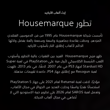
إرث ألعاب الآركيد
تطور Housemarque
تأسست شركة Housemarque عام 1995 من فن الدموسين الفنلندي
المزدهر، وحظت بقاعدة جماهيرية واسعة وسمعة رائعة بفضل ولائها
الدائم لألعاب إطلاق النار بأسلوب الآركيد.
ظهر مزيج Housemarque الفريد بين التقنيات عالية التطور وأسلوب
اللعب المُبسط الكلاسيكي لأول مرة على PlayStation في لعبة Super
Stardust HD لجهاز PS3 في عام 2007. لاحقًا، في عام 2013، ظهرت
لعبة Resogun مع إطلاق جهاز PS4، حاصدة تقييمات مذهلة.
مؤخرًا، لاقت لعبة Returnal لعام 2021 على جهاز PlayStation 5
استحسانًا نقديًا واسعًا وحازت العديد من الجوائز في مجال الألعاب،
وتعمل لعبة SAROS لعام 2026 على تطوير خبرة الاستوديو التي لا
تُضاهى في مجال ألعاب الحركة.