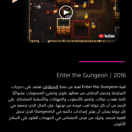
Enter the Gungeon | 201
Enter the G لعبة من نمط
الروغلايك
تعتمد على دحرجات
مراوغة وجحيم الرصاص من منظور علوي وتنشئ المستويات عشوائيًا
ما فقدت حياتك، وتتميز بالأسلوب والمهارات والأسلحة المضحكة. على
رغم من أن كل جولة لعب فريدة من نوعها، فإن المال الذي تجمعه في
كل جولة يمكن أن يفتح إمدادات دائمة في الـGungeon الذي تحمل
لعبة اسمه، وتزوّد من فرص الانغماس في المهمات للعثور على السلاح
أقوى.