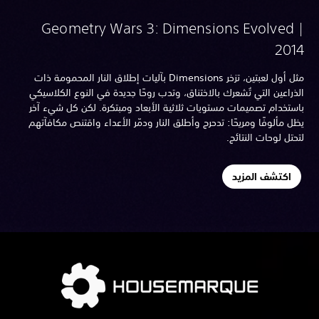
Geometry Wars 3: Dimensions Evolved 
201
مثل أول لعبتين، تزخر Dimensions بآليات إطلاق النار المحمومة ذات
ذراعين التي تُشعرك بالاختناق، وتدب روحًا جديدة في النوع الكلاسيكي
ستخدام تصميمات مستويات ثلاثية الأبعاد ومبتكرة. لكن كل شيء آخر
ل مألوفًا ومريحًا: تدحرج وأطلق النار ودمّر الأعداء واقتنص مكافآتهم
حتل لوحات النتائج.
اكتشف المزيد