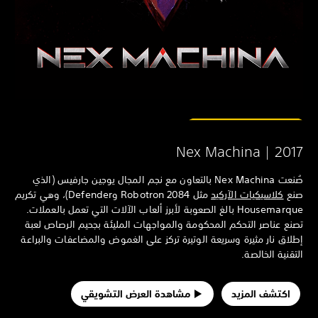
Nex Machina | 201
صُنعت Nex Machina بالتعاون مع نجم المجال يوجين جارفيس (الذي
نع
كلاسيكيات الآركيد
مثل Robotron 2084 وDefender)، وهي تكريم
Housemarque بالغ الصعوبة لأبرز ألعاب الآلات التي تعمل بالعملات.
نع عناصر التحكم المحكومة والمواجهات المليئة بجحيم الرصاص لعبة
لاق نار مثيرة وسريعة الوتيرة تركز على الغموض والمضاعفات والبراعة
تقنية الخالصة.
اكتشف المزيد
مشاهدة العرض التشويقي