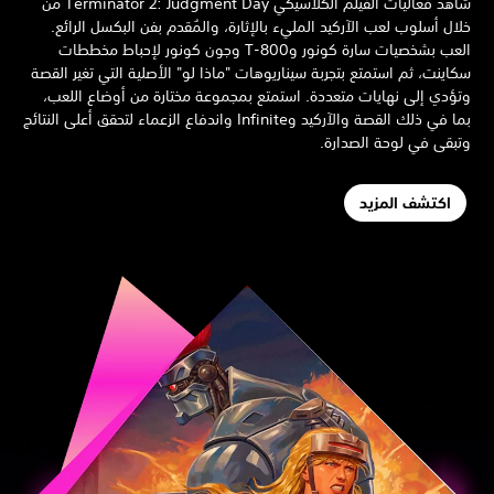
شاهد فعاليات الفيلم الكلاسيكي Terminator 2: Judgment Day من
ال أسلوب لعب الآركيد المليء بالإثارة، والمُقدم بفن البكسل الرائع.
العب بشخصيات سارة كونور وT-800 وجون كونور لإحباط مخططات
اينت، ثم استمتع بتجربة سيناريوهات "ماذا لو" الأصلية التي تغير القصة
ؤدي إلى نهايات متعددة. استمتع بمجموعة مختارة من أوضاع اللعب،
بما في ذلك القصة والآركيد وInfinite واندفاع الزعماء لتحقق أعلى النتائج
بقى في لوحة الصدارة.
اكتشف المزيد