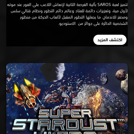
تتميز لعبة SAROS بآلية الفرصة الثانية لإنعاش اللاعب على الفور عند موته
ول مرة، وتعزيزات دائمة للعتاد وعالم دائم التطور ونظام قتالي سلس
حفز للاندماج، ما يجعلها التطور المقبل لألعاب الحركة من منظور
شخصية الحائزة على جوائز من الاستوديو.
اكتشف المزيد