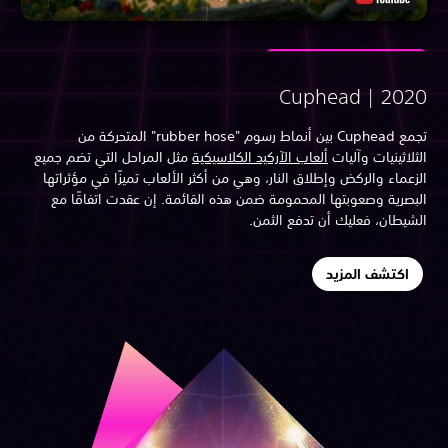
Cuphead | 202
تجمع Cuphead بين أنماط رسوم "rubber hose" المتحركة من
ثلاثينيات وآليات
ألعاب الآركيد الكلاسيكية
مثل المراحل التي تضم جميع
زعماء والركض وإطلاق النار، وهي من أكثر الألعاب تميزًا في مؤثراتها
بصرية وصعوبتها المحمومة ضمن هذه القائمة. إن عقدت اتفاقًا مع
شيطان، فعليك أن تدفع الثمن.
اكتشف المزيد