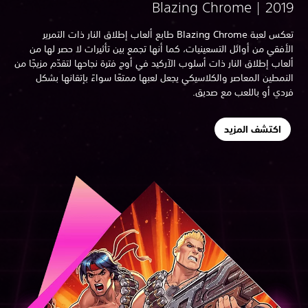
Blazing Chrome | 201
تعكس لعبة Blazing Chrome طابع ألعاب إطلاق النار ذات التمرير
أفقي من أوائل التسعينيات، كما أنها تجمع بين تأثيرات لا حصر لها من
عاب إطلاق النار ذات أسلوب الآركيد في أوج فترة نجاحها لتقدّم مزيجًا من
نمطين المعاصر والكلاسيكي يجعل لعبها ممتعًا سواءً بإتقانها بشكل
دي أو باللعب مع صديق.
اكتشف المزيد