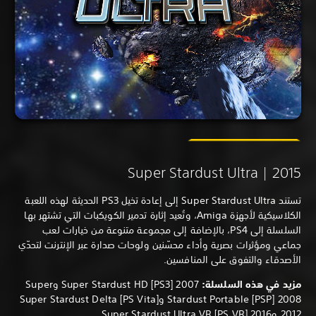
Super Stardust Ultra | 201
تستند Super Stardust Ultra إلى إعادة تخيل PS3 الحديثة لهذه اللعبة
الكلاسيكية لأجهزة Amiga، وتُعيد إثارة تدمير الكويكبات التي تشتهر بها
السلسلة إلى PS4، بالإضافة إلى مجموعة متنوعة من خيارات لعب
اعي ومؤثرات بصرية وأداء محسّنين ولوحات صدارة عبر الإنترنت لتحدّي
أصدقاء والتفوق على المنافسين.
يد في هذه السلسلة:
Super Stardust HD [PS3] 2007 وSuper
Stardust Portable [PSP] 2008 وSuper Stardust Delta [PS Vita]
Super Stardust Ultra VR [PS VR