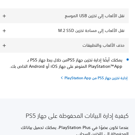
نقل الألعاب إلى تخزين USB الموسع
نقل الألعاب إلى مساحة تخزين M.2 SSD
حذف الألعاب والتطبيقات
يمكنك أيضًا إدارة تخزين جهاز PS5من خلال ربط جهاز PS5 بـ
PlayStation™App المتوفر على جهاز iOS أو Android الخاص بك.
إدارة تخزين جهاز PS5 من PlayStation App
كيفية إدارة البيانات المحفوظة على جهاز PS5
عندما تكون عضوًا في PlayStation Plus، يمكنك تحميل بياناتك
المحفوظة إلى التخزين السحابي.