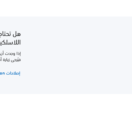
هل تحتاج
اللاسلكية LSHOCK 4
إذا وجدت أن 
فيُرجى زيارة أداة التشخيص "epairs
إصلاحات PlayStation