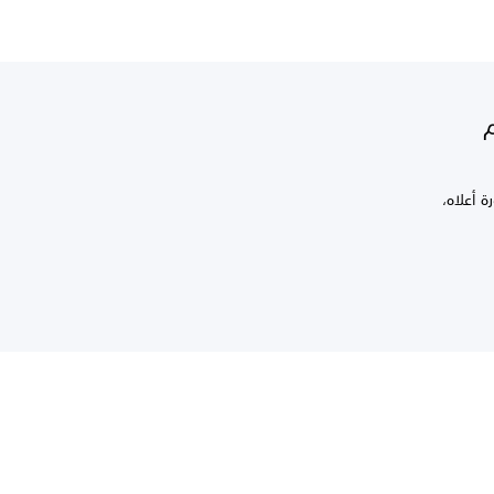
م
 أعلاه،