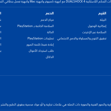
زة كمبيوتر وأجهزة Mac وأجهزة تعمل بنظامَي التشغيل Android وiOS
القيم
الدعم
ا
البيئة
مركز الدعم
ش
إمكانية الوصول
السلامة الخاصة بـ PlayStation
سي
السلامة عبر الإنترنت
الحالة
ا
تحقيق التنوع والمساواة والدمج الاجتماعي
تصليحات PlayStation
ا
إعادة ضبط كلمة المرور
ا
طلب استرداد الأموال
ب
الدلائل
جارية والصور الفنية والصورة ذات الصلة هي علامات تجارية و/أو مواد محمية بحقوق الطبع والنشر