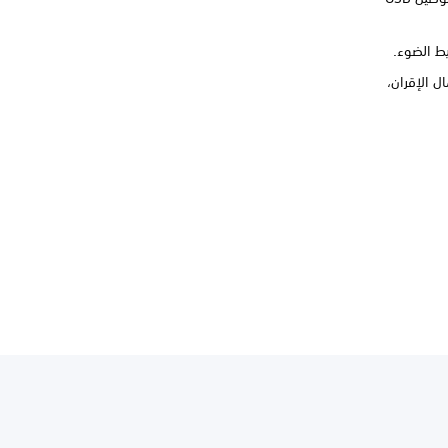
كم من قائمة أجهزة Bluetooth. عند اكتمال الإقران،