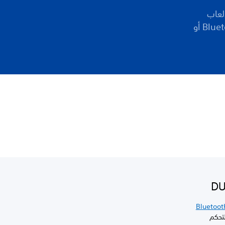
سلكية DUALSHOCK®4 مع الألعاب
والتطبيقات المتوافقة بعيدًا عن جهازك، فيمكنك الاتصال عن طريق Bluetooth®‎ أو
Bluetoot
وحدة التحكم