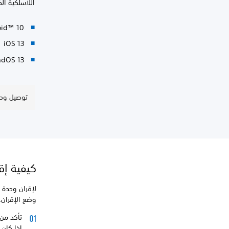
اللاسلكية ال
oid™ 10
iOS 13
adOS 13
توصيل وحدة تحكم
كيفية إقران وح
وضع الإقران.
تأكد من