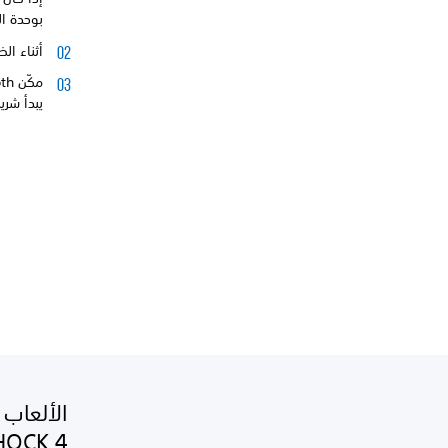
بوحدة ا
أثناء الضغ
يبدأ شري
الألعاب 
HOCK 4