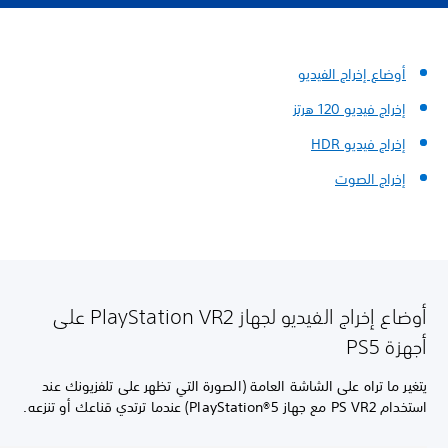
أوضاع إخراج الفيديو
إخراج فيديو 120 هرتز
إخراج فيديو HDR
إخراج الصوت
أوضاع إخراج الفيديو لجهاز PlayStation VR2 على
أجهزة PS5
يتغير ما تراه على الشاشة العامة (الصورة التي تظهر على تلفزيونك عند
استخدام PS VR2 مع جهاز PlayStation®5) عندما ترتدي قناعك أو تنزعه.