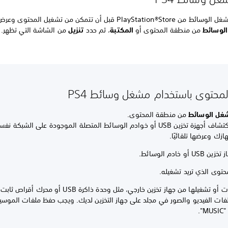
يجب تنزيل مشغل الوسائط من PlayStation®Store قبل أن تتمكن من تشغيل المح
لوسائط
من منطقة المحتوى أو
المكتبة
، ثم حدد
تنزيل
من الشاشة التي تظهر.
محتوى باستخدام مشغل وسائط PS4
غل الوسائط
من منطقة المحتوى.
سيتم اكتشاف أجهزة تخزين USB أو خوادم الوسائط المتصلة الموجودة على الشبك
ازك وعرضها تلقائيًا.
U أو خادم الوسائط.
حتوى الذي تريد تشغيله.
لعرض الملفات أو تشغيلها من جهاز تخزين خارجي، مثل وحدة ذاكرة USB أو 
ات الفيديو والصور في مجلد على جهاز التخزين لديك. ويجب حفظ ملفات الموس
".