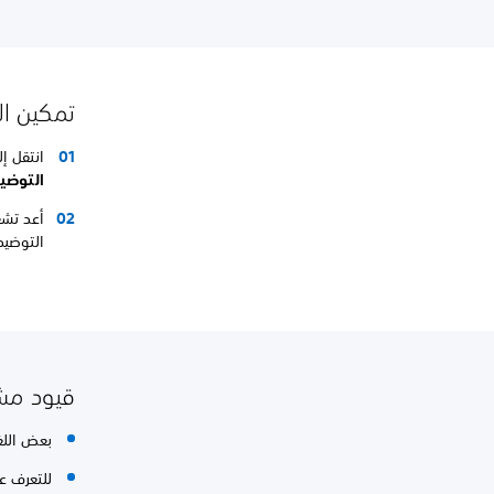
تمكين ال
انتقل إ
التوضيح
التوضيح
قيود مشغ
بعض الل
للتعرف ع