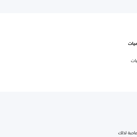
يات
لتفعيل التسميات
صاحبة لذلك