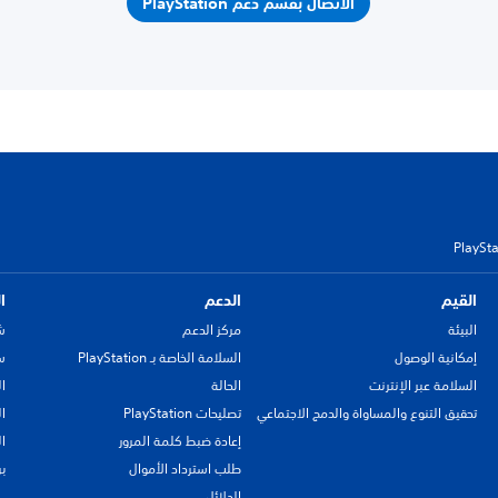
الاتصال بقسم دعم PlayStation
القيم
الدعم
ا
البيئة
مركز الدعم
ش
إمكانية الوصول
السلامة الخاصة بـ PlayStation
سي
السلامة عبر الإنترنت
الحالة
ا
تحقيق التنوع والمساواة والدمج الاجتماعي
تصليحات PlayStation
ا
إعادة ضبط كلمة المرور
ا
طلب استرداد الأموال
ب
الدلائل