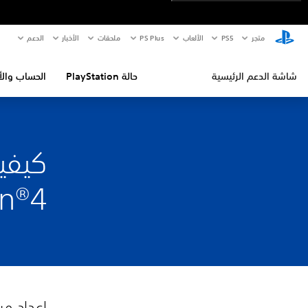
متجر
PS5‏
الألعاب
PS Plus
ملحقات
الأخبار
الدعم
شاشة الدعم الرئيسية
حالة PlayStation
الحساب والأ
كيفي
on®4
إعداد مش