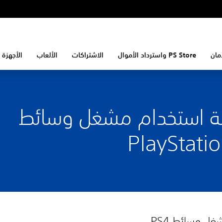
مان
PS Store واسترداد الأموال
الاشتراكات
الألعاب
الأجهزة 
ة استخدام مشغل وسائط
PlayStati
غل وسائط PS4