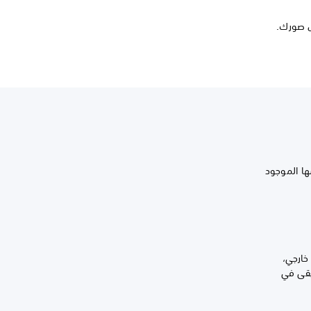
توى وعرض صورك.
ة نفسها الموجود
محرك أقراص ثابت خارجي،
يقى في