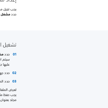
حدد
مشغل ا
تشغيل ال
حدد
مش
عليها جه
حدد جهاز تخزين SB
حدد الم
يجب حفظ ملف
مجلد بعنوان "MUSIC