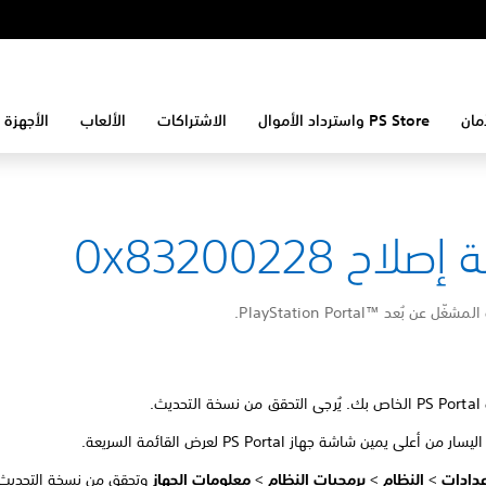
مان
PS Store واسترداد الأموال
الاشتراكات
الألعاب
الأجهزة 
لاح 0x83200228
 بُعد PlayStation Portal™‎.
ديث.
ار من أعلى يمين شاشة جهاز PS Portal لعرض القائمة السريعة.
عدادات
>
النظام
>
برمجيات النظام
>
معلومات الجهاز
وتحقق من نسخة التحديث