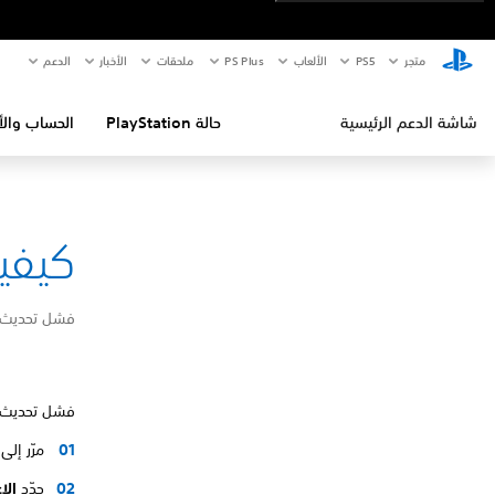
متجر
PS5‏
الألعاب
PS Plus
ملحقات
الأخبار
الدعم
شاشة الدعم الرئيسية
حالة PlayStation
الحساب والأ
كيفية إص
فشل تحديث المشغّل عن
فشل تحديث PS Portal الخاص بك. يُرجى التحقق من نسخة التح
مرّر إلى اليس
حدّد
الإ