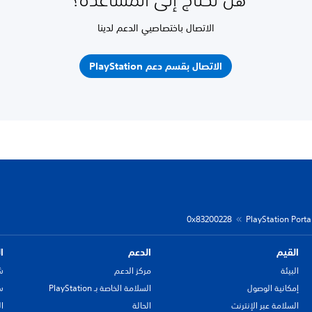
الاتصال باختصاصيي الدعم لدينا
الاتصال بقسم دعم PlayStation
0x83200228
PlayStation Porta
القيم
الدعم
ا
البيئة
مركز الدعم
ش
إمكانية الوصول
السلامة الخاصة بـ PlayStation
سي
السلامة عبر الإنترنت
الحالة
ا