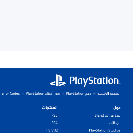
الصفحة الرئيسية
دعم PlayStation
رموز أخطاء PlayStation
l Error Codes
حول
المنتجات
نبذة عن شركة SIE
PS5
الوظائف
PS4
PS VR2
PlayStation Studios