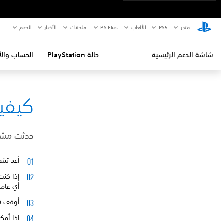
متجر
PS5‏
الألعاب
PS Plus
ملحقات
الأخبار
الدعم
شاشة الدعم الرئيسية
حالة PlayStation
الحساب والأ
كيفية إص
حدثت مشكلة عند ت
أعد تشغيل جهاز
أي عامل
أوقف تشغيل جه
إذا أمك