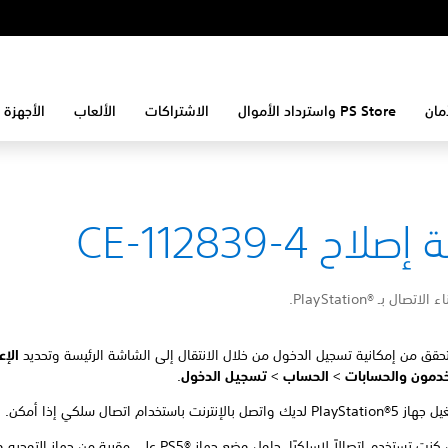
مان
PS Store واسترداد الأموال
الاشتراكات
الألعاب
الأجهزة 
لاح CE-112839-4
ال بـ PlayStation®‎.
لتحقق من إمكانية تسجيل الدخول من خلال الانتقال إلى الشاشة الرئيسة وتحديد
الإ
دمون والحسابات
>
الحساب
>
تسجيل الدخول
.
تصل بالإنترنت باستخدام اتصال سلكي إذا أمكن.
في حال كنت تستخدم اتصالاً لاسلكيًا، حاول وضع جهاز PS5®‎ على مقربة من جه