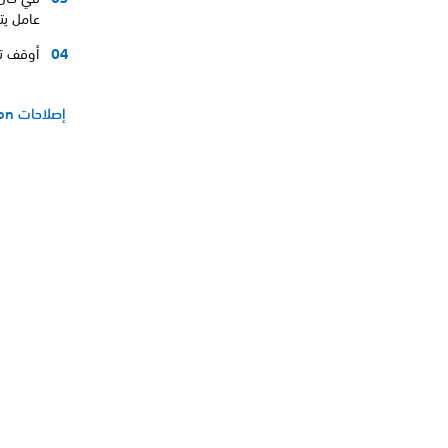
عامل يت
أوقف تشغيل جها
إصلاحات PlayStation