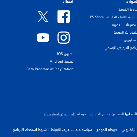
لموارد
اتصال
روط الخدمة
اسة الإلغاء الخاصة بـ PS Store
لتصنيفات العمرية
لتحذيرات الصحية
لمطورون
رنامج الترخيص الرسمي
تطبيق iOS
تطبيق Android
Beta Program at PlayStation
 لأصحابها المعنيين. جميع الحقوق محفوظة.
المزيد من المعلومات
لإلكتروني
خريطة الموقع
سياسة ملفات تعريف الارتباط
شروط استخدام البرنامج