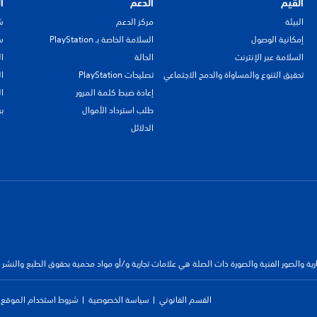
القيم
الدعم
ا
البيئة
مركز الدعم
ش
إمكانية الوصول
السلامة الخاصة بـ PlayStation
سي
السلامة عبر الإنترنت
الحالة
ا
تحقيق التنوع والمساواة والدمج الاجتماعي
تصليحات PlayStation
ا
إعادة ضبط كلمة المرور
ا
طلب استرداد الأموال
ب
الدلائل
جارية والصور الفنية والصورة ذات الصلة هي علامات تجارية و/أو مواد محمية بحقوق الطبع والنشر
القسم القانوني
سياسة الخصوصية
شروط استخدام الموقع ا