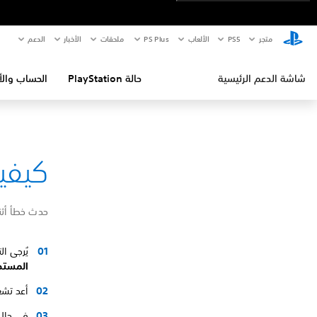
متجر
PS5‏
الألعاب
PS Plus
ملحقات
الأخبار
الدعم
شاشة الدعم الرئيسية
حالة PlayStation
الحساب والأ
كيفية إص
حدث خطأ أثناء الاتص
يُرجى ا
المستخ
أعد تشغيل جهاز PlayStation®5 لديك وا