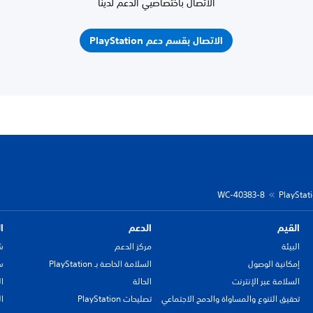
الاتصال باختصاصيي الدعم لدينا
الاتصال بقسم دعم PlayStation
WC-40383-8
القيم
الدعم
ا
البيئة
مركز الدعم
ش
إمكانية الوصول
السلامة الخاصة بـ PlayStation
سي
السلامة عبر الإنترنت
الحالة
ا
تحقيق التنوع والمساواة والدمج الاجتماعي
تصليحات PlayStation
ا