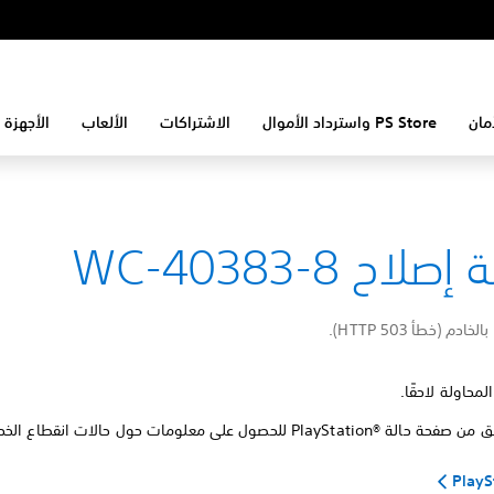
مان
PS Store واسترداد الأموال
الاشتراكات
الألعاب
الأجهزة 
لاح WC-40383-8
ادم (خطأ HTTP 503).
المحاولة لاحقًا.
PlaySt للحصول على معلومات حول حالات انقطاع الخدمة.