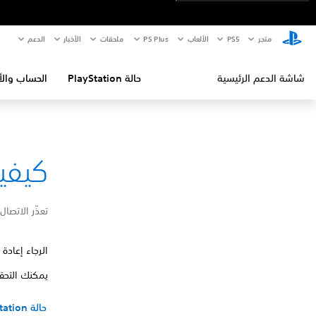
متجر
PS5‏
الألعاب
PS Plus
ملحقات
الأخبار
الدعم
شاشة الدعم الرئيسية
حالة PlayStation
الحساب والأ
كيفية إص
تعذّر الاتصال بالخ
الرجاء إعادة 
يمكنك التحقق من صفحة حالة ation®‎
حالة PlayStation