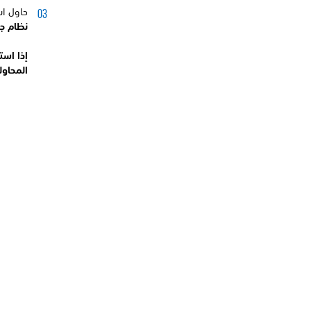
حاول اس
نظام جهاز PlayStation®4 الخاص بك، ثم حا
المحاولة