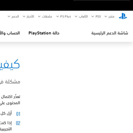
متجر
PS5‏
الألعاب
PS Plus
ملحقات
الأخبار
الدعم
شاشة الدعم الرئيسية
حالة PlayStation
الحساب والأ
كيفية إص
مشكلة في Station™Store
تعذّر اكتمال
المحتوى على ayStation Store
أزِل كل العناصر م
التجريب