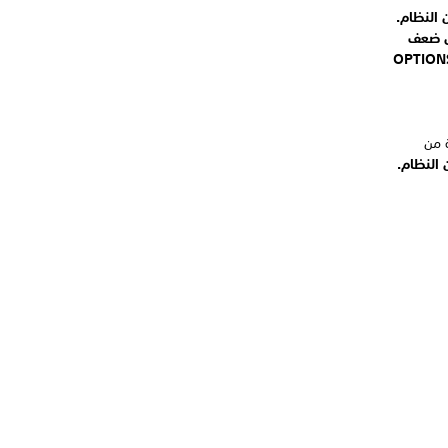
 النظام.
دل ضعف
OPTION
ة من
النظام.