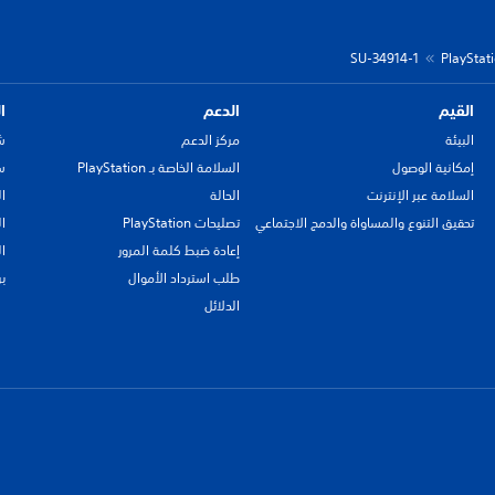
SU-34914-1
القيم
الدعم
ا
البيئة
مركز الدعم
ش
إمكانية الوصول
السلامة الخاصة بـ PlayStation
سي
السلامة عبر الإنترنت
الحالة
ا
تحقيق التنوع والمساواة والدمج الاجتماعي
تصليحات PlayStation
ا
إعادة ضبط كلمة المرور
ا
طلب استرداد الأموال
ب
الدلائل