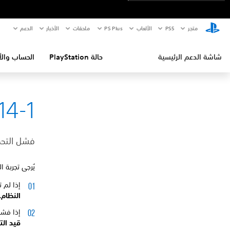
متجر
PS5‏
الألعاب
PS Plus
ملحقات
الأخبار
الدعم
شاشة الدعم الرئيسية
حالة PlayStation
الحساب والأ
14-1
فشل التحد
يُرجى تجربة ا
إذا لم 
النظام.
إذا فشل
قيد الت