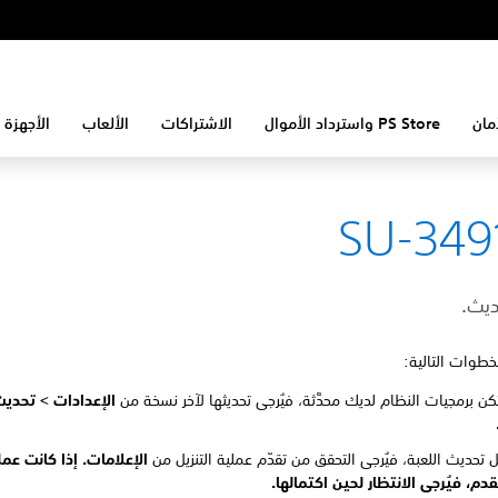
مان
PS Store واسترداد الأموال
الاشتراكات
الألعاب
الأجهزة 
SU-349
يث.
لخطوات التالية:
تكن برمجيات النظام لديك محدَّثة، فيُرجى تحديثها لآخر نسخة من
الإعدادات >
تحديث
 تحديث اللعبة، فيُرجى التحقق من تقدّم عملية التنزيل من
الإعلامات. إذا كانت عمل
قدم، فيُرجى الانتظار لحين اكتمالها.