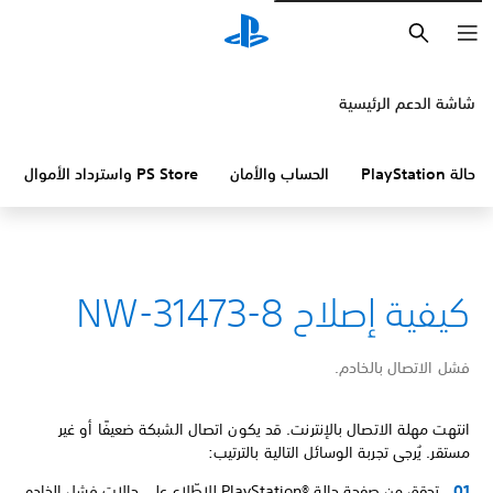
بحث
شاشة الدعم الرئيسية
حالة PlayStation
الحساب والأمان
PS Store واسترداد الأموال
كيفية إصلاح NW-31473-8
فشل الاتصال بالخادم.
انتهت مهلة الاتصال بالإنترنت. قد يكون اتصال الشبكة ضعيفًا أو غير
مستقر. يُرجى تجربة الوسائل التالية بالترتيب:
تحقق من صفحة حالة PlayStation®‎ للاطّلاع على حالات فشل الخادم