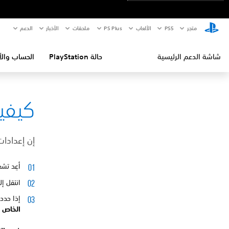
متجر
PS5‏
الألعاب
PS Plus
ملحقات
الأخبار
الدعم
شاشة الدعم الرئيسية
حالة PlayStation
الحساب والأ
كيفية إص
إن إعدادات DNS غير صال
أعِد تشغيل نظام جهاز
انتقل إ
إذا حد
الخاص ب