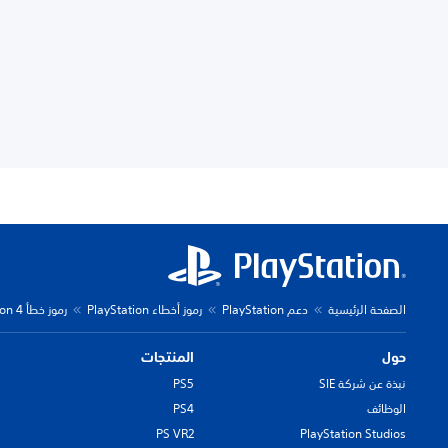
الصفحة الرئيسية
دعم PlayStation
رموز أخطاء PlayStation
رموز خطأ PlayStation 4
حول
المنتجات
نبذة عن شركة SIE
PS5
الوظائف
PS4
PS VR2
PlayStation Studios