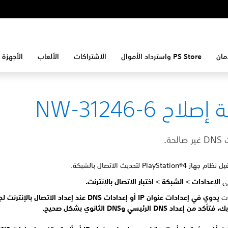
مان
PS Store واسترداد الأموال
الاشتراكات
الألعاب
الأجهزة 
لاح NW-31246-6
حة.
 PlayStation®4 لتحديث الاتصال بالشبكة.
لى
الإعدادات >
الشبكة >
اختبار الاتصال بالإنترنت.
دت
يدوي في
إعدادات عنوان IP أو
ك، فتأكد من إعداد
DNS الرئيسي و
DNS الثانوي بشكل صحيح.