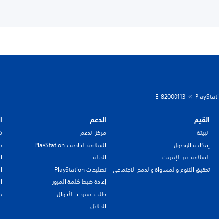
E-82000113
القيم
الدعم
ا
البيئة
مركز الدعم
ش
إمكانية الوصول
السلامة الخاصة بـ PlayStation
سي
السلامة عبر الإنترنت
الحالة
ا
تحقيق التنوع والمساواة والدمج الاجتماعي
تصليحات PlayStation
ا
إعادة ضبط كلمة المرور
ا
طلب استرداد الأموال
ب
الدلائل