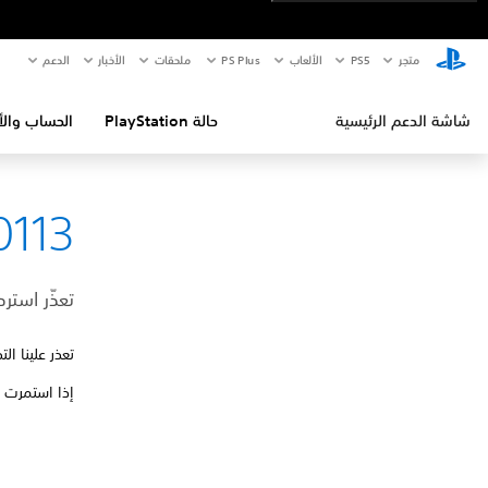
متجر
PS5‏
الألعاب
PS Plus
ملحقات
الأخبار
الدعم
شاشة الدعم الرئيسية
حالة PlayStation
الحساب والأ
0113
تعذّر استر
تعذر علينا ال
إذا استمرت 