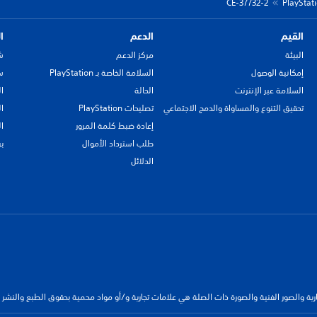
CE-37732-2
القيم
الدعم
ا
البيئة
مركز الدعم
ش
إمكانية الوصول
السلامة الخاصة بـ PlayStation
سي
السلامة عبر الإنترنت
الحالة
ا
تحقيق التنوع والمساواة والدمج الاجتماعي
تصليحات PlayStation
ا
إعادة ضبط كلمة المرور
ا
طلب استرداد الأموال
ب
الدلائل
جارية والصور الفنية والصورة ذات الصلة هي علامات تجارية و/أو مواد محمية بحقوق الطبع والنشر