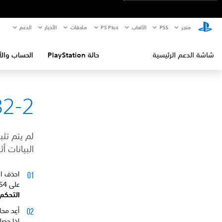
متجر
PS5‏
الألعاب
PS Plus
ملحقات
الأخبار
الدعم
شاشة الدعم الرئيسية
حالة PlayStation
الحساب والأ
32-2
لم يتم تثب
البيانات أث
احذف ال
على PS4، انتقل إلى
التحكم 
أعِد محا
إذا حصل