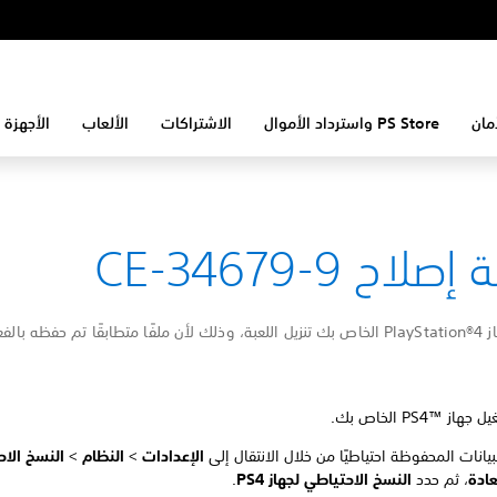
مان
PS Store واسترداد الأموال
الاشتراكات
الألعاب
الأجهزة 
لاح CE-34679-9
تعذّر على جهاز PlayStation®4 الخاص بك تنزيل اللعبة، وذلك لأن ملفًا متطابقًا تم حفظه ب
ز PS4™‎ الخاص بك.
بيانات المحفوظة احتياطيًا من خلال الانتقال إلى
الإعدادات
>
النظام
>
النسخ الا
ادة
، ثم حدد
النسخ الاحتياطي لجهاز PS4
.