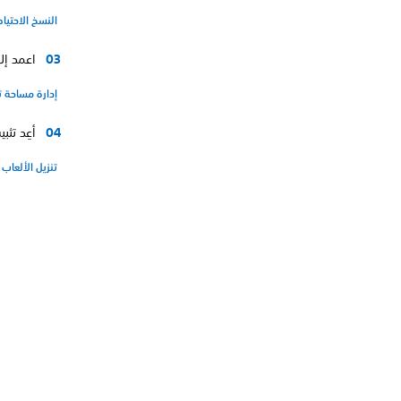
النسخ الاحتياطي
اعمد إلى ت
إدارة مساحة تخز
أعِد تثب
تنزيل الألعاب 