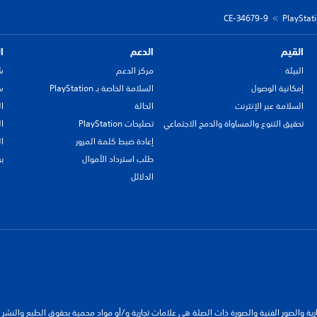
CE-34679-9
القيم
الدعم
ا
البيئة
مركز الدعم
ش
إمكانية الوصول
السلامة الخاصة بـ PlayStation
سي
السلامة عبر الإنترنت
الحالة
ا
تحقيق التنوع والمساواة والدمج الاجتماعي
تصليحات PlayStation
ا
إعادة ضبط كلمة المرور
ا
طلب استرداد الأموال
ب
الدلائل
جارية والصور الفنية والصورة ذات الصلة هي علامات تجارية و/أو مواد محمية بحقوق الطبع والنشر