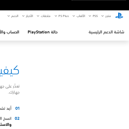
متجر
PS5‏
الألعاب
PS Plus
ملحقات
الأخبار
الدعم
شاشة الدعم الرئيسية
حالة PlayStation
الحساب والأ
كيفية إص
جهازك.
أعِد تشغيل جها
انسخ ال
والاستع