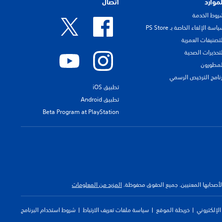
لموارد
اتصال
روط الخدمة
اسة الإلغاء الخاصة بـ PS Store
لتصنيفات العمرية
لتحذيرات الصحية
لمطورون
رنامج الترخيص الرسمي
تطبيق iOS
تطبيق Android
Beta Program at PlayStation
 لأصحابها المعنيين. جميع الحقوق محفوظة.
المزيد من المعلومات
لإلكتروني
خريطة الموقع
سياسة ملفات تعريف الارتباط
شروط استخدام البرنامج