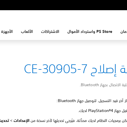
مان
PS Store واسترداد الأموال
الاشتراكات
الألعاب
الأجهزة 
لاح CE-30905-7
الاتصال بجهاز Bluetooth.
ر قيد التسجيل. لتوصيل جهاز Bluetooth:
PlayStation®4 لديك.
تكن برمجيات النظام لديك محدَّثة، فيُرجى تحديثها لآخر نسخة من
الإعدادات
>
تحديث