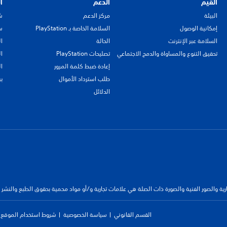
القيم
الدعم
ا
البيئة
مركز الدعم
ش
إمكانية الوصول
السلامة الخاصة بـ PlayStation
سي
السلامة عبر الإنترنت
الحالة
ا
تحقيق التنوع والمساواة والدمج الاجتماعي
تصليحات PlayStation
ا
إعادة ضبط كلمة المرور
ا
طلب استرداد الأموال
ب
الدلائل
جارية والصور الفنية والصورة ذات الصلة هي علامات تجارية و/أو مواد محمية بحقوق الطبع والنشر
القسم القانوني
سياسة الخصوصية
شروط استخدام الموقع ا