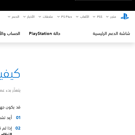
متجر
PS5‏
الألعاب
PS Plus
ملحقات
الأخبار
الدعم
شاشة الدعم الرئيسية
حالة PlayStation
الحساب والأ
كيفية إص
يتعذّر بدء عملية 
قد يكون جهاز آخ
أعِد تشغيل جهاز 
إذا لم 
النظام
.