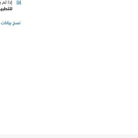
إذا لم 
للتطبيق 
نسخ بيانات PS4 احتياطيًا واستعادتها باستخدام جهاز تخزين خارج