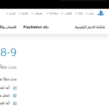
متجر
PS5‏
الألعاب
PS Plus
ملحقات
الأخبار
الدعم
شاشة الدعم الرئيسية
حالة PlayStation
الحساب والأ
8-9
حدث خطأ عن
حدث خطأ عند
أعِد تشغيل جهاز ®4
اعمل عل
أعِد تثب