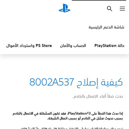
بحث
شاشة الدعم الرئيسية
حالة PlayStation
الحساب والأمان
PS Store واسترداد الأموال
كيفية إصلاح 8002A537
حدث خطأ أثناء الاتصال بالخادم.
إذا حدث هذا الخطأ على PlayStation®3، فقد تكون المشكلة في الاتصال بالخادم
بسبب حدوث فشل في الخادم أو بسبب اتصال الشبكة.
نرجو منك محاولة القيام بما يلي للتحقق مما إذا كان بإمكانك حلّ المشكلة: