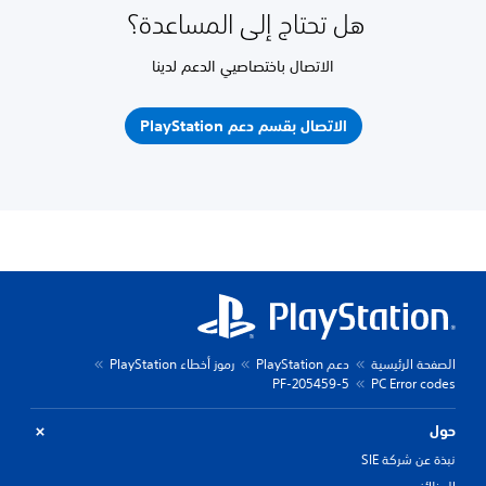
هل تحتاج إلى المساعدة؟
الاتصال باختصاصيي الدعم لدينا
الاتصال بقسم دعم PlayStation
الصفحة الرئيسية
دعم PlayStation
رموز أخطاء PlayStation
PF-205459-5
PC Error codes
حول
نبذة عن شركة SIE