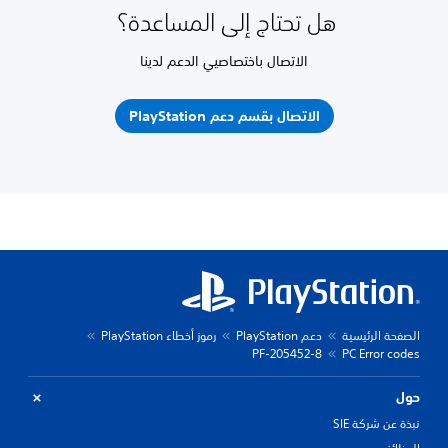
هل تحتاج إلى المساعدة؟
الاتصال باختصاصيي الدعم لدينا
الاتصال بقسم دعم PlayStation
الصفحة الرئيسية
دعم PlayStation
رموز أخطاء PlayStation
PF-205452-8
PC Error codes
حول
نبذة عن شركة SIE