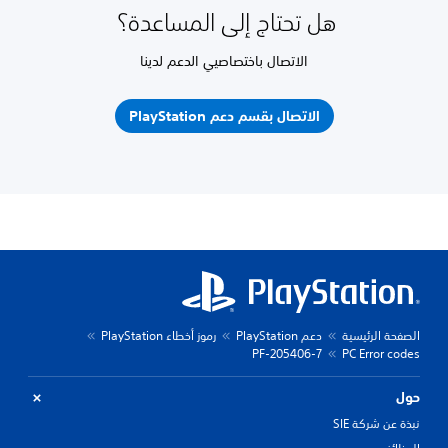
هل تحتاج إلى المساعدة؟
الاتصال باختصاصيي الدعم لدينا
الاتصال بقسم دعم PlayStation
الصفحة الرئيسية
دعم PlayStation
رموز أخطاء PlayStation
PF-205406-7
PC Error codes
حول
نبذة عن شركة SIE