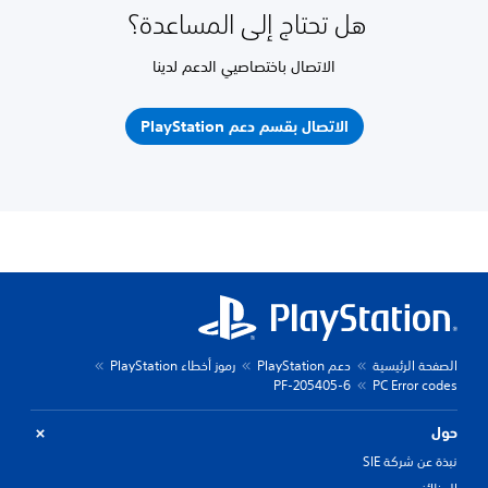
هل تحتاج إلى المساعدة؟
الاتصال باختصاصيي الدعم لدينا
الاتصال بقسم دعم PlayStation
الصفحة الرئيسية
دعم PlayStation
رموز أخطاء PlayStation
PF-205405-6
PC Error codes
حول
نبذة عن شركة SIE