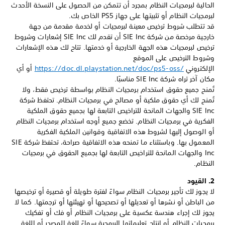
الحالية لبرمجيات النظام بمجرد أن تتمكن من الحصول على النسخة الأحدث
لبرمجيات النظام أو تثبيتها على جهاز PS5 الخاص بك.
قد تتطلب شروط ترخيص معينة لبرمجيات أو لخدمة مقدمة من جهة
خارجية مرخصة من شركة SIE Inc أن تقدم لك SIE Inc إشعارات وشروط
ترخيص لبرمجيات هذه الجهة الخارجية أو خدمتها. تتاح لك هذه الإشعارات
وشروط الترخيص على الموقع
الإلكتروني
https://doc.dl.playstation.net/doc/ps5-oss/‎
أو أي
مكان آخر تراه شركة SIE Inc مناسبًا.
تُمنح جميع حقوق استخدام برمجيات النظام بواسطة ترخيص فقط، ولا
تُمنح لك أي حقوق ملكية أو مصالح في برمجيات النظام. تحتفظ شركة
SIE Inc والجهات المانحة للتراخيص التابعة لها بجميع حقوق الملكية
الفكرية في برمجيات النظام. تخضع جميع أوجه استخدام برمجيات النظام
أو الوصول إليها لشروط هذه الاتفاقية وقوانين الملكية الفكرية
المعمول بها. وباستثناء ما تمنحه هذه الاتفاقية صراحة، تحتفظ شركة SIE
Inc والجهات المانحة للتراخيص التابعة لها بجميع الحقوق في برمجيات
النظام.
2. القيود
لا يجوز لك تأجير برمجيات النظام سواءً لفترة طويلة أو قصيرة أو ترخيصها
من الباطن أو نشرها أو تعديلها أو تصحيحها أو تهيئتها أو ترجمتها. كما لا
يجوز لك إجراء هندسة عكسية على برمجيات النظام أو فك أو تفكيك
برمجيات النظام أو إنتاج تعليماتها البرمجية سواءً للغة المصدر أو اللغة