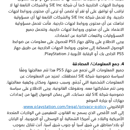
وروابط الجهات الخارجية كما أن شركة SIE Inc والشركات التابعة لها لا
تراقب أو توافق على أو تقر أو تضمن أو ترعى أي محتوى وروابط لجهات
خارجية. ولا تتحمل شركة SIE Inc والشركات التابعة لها أي مسؤولية
تجاهك عن أي محتوى وروابط لجهات خارجية. فأنت تتحمل مسؤولية
الاعتماد على أي محتوى وروابط لجهات خارجية، وتتحمل جميع
المسؤوليات والتبعات الناتجة عن اعتمادك.
يرجى الاطلاع على وثائق جهاز PS5 للحصول على معلومات عن ضوابط
الوصول الممكنة إلى محتوى وروابط الجهات الخارجية عن طريق جهاز
PS5 الخاص بك أو الرقابة الأبوية لـ PlayStation‏.
4. جمع المعلومات/ المصادقة
جميع المعلومات التي تجمع من جهاز PS5 هذا تتم معالجتها وفقًا
لسياسة خصوصية شركة SIE لمنطقتك. لمزيد من المعلومات عن
المعلومات الشخصية التي تُجمَع، وسبب جمعها، ومكان وكيفية معالجتها،
ومن تتم مشاركتها معه، وحقوقك القانونية، يرجى الاطلاع على سياسة
خصوصية شركة SIE لبلد حسابك، التي يمكن الوصول إليها من إعدادات
جهازك أو بزيارة الموقع
الإلكتروني
www.playstation.com/legal/privacy-policy‏
.
إلى الحد الأقصى الذي يسمح به القانون، للمقيمين في الولايات المتحدة
الأمريكية والبلاد في أمريكا الشمالية أو الوسطى أو الجنوبية، أو اليابان
أو بلاد/مناطق في شرق آسيا أو جنوب شرق آسيا، أنت تتنازل بموجب