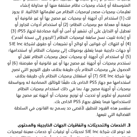
المتوسطة أو إنشاء برمجيات نظام مشتقة منها أو محاولة إنشاء
تعليمات برمجيات مصدر لبرمجيات النظام من تعليماتها الكائنية. لا يجوز
لك (1) استخدام أي أجهزة أو برمجيات غير مصرح بها أو غير قانونية أو
مزيفة أو معدلة مع برمجيات النظام؛ (2) أو استخدام أدوات لتجاوز أو
تعطيل أو التحايل على أي تشفير أو أمن أو آلية مصادقة لجهاز PS5؛ (3)
أو إعادة تثبيت نسخ سابقة لبرمجيات النظام ('الرجوع إلى نسخة أقدم')؛
(4) أو انتهاك أي قوانين أو لوائح أو تشريعات أو حقوق لشركة SIE Inc
أو جهات خارجية فيما يتعلق بوصولك إلى برمجيات النظام أو استخدامها؛
(5) أو استخدام أي أجهزة أو برمجيات تجعل برمجيات النظام تقبل أو
تستخدم برمجيات أو أجهزة غير مصرح بها أو غير قانونية أو مقرصنة؛ (6) أو
الحصول على برمجيات النظام بأي طريقة بخلاف طرق التوزيع التي تصرح
بها شركة SIE Inc؛ (7) أو استغلال برمجيات النظام بأي طريقة بخلاف
استخدامها مع جهاز PS5 الخاص بك طبقًا للوثائق المصاحبة له وبواسطة
برمجيات أو أجهزة مصرح بها، بما في ذلك استخدام برمجيات النظام
لتصميم أو تطوير أو تحديث أو توزيع برمجيات أو أجهزة غير مصرح بها
لاستخدامها فيما يتعلق بجهاز PS5 الخاص بك.
ستفسر هذه القيود لتنطبق لأقصى حد يسمح به القانون في السلطة
القضائية التي تتبعها.
3. الخدمات والتحديثات؛ واتفاقيات الجهات الخارجية؛ والمحتوى
قد توفر لك شركة SIE Inc تحديثات أو ترقيات أو خدمات معينة لبرمجيات