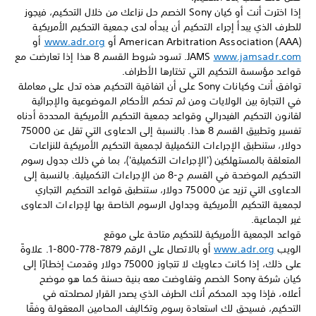
إذا اخترت أنت أو كيان Sony الخصم حل نزاعك من خلال التحكيم، فيجوز
للطرف الذي يبدأ إجراء التحكيم أن يبدأه لدى جمعية التحكيم الأمريكية
American Arbitration Association (AAA) أو
www.adr.org
أو
www.jamsadr.com
JAMS
‏. تسود شروط القسم 8 هذا إذا تعارضت مع
قواعد مؤسسة التحكيم التي تختارها الأطراف.
توافق أنت وكيانات Sony على أن اتفاقية التحكيم هذه تدل على معاملة
في التجارة بين الولايات ومن ثم تحكم الأحكام الموضوعية والإجرائية
لقانون التحكيم الفيدرالي وقواعد جمعية التحكيم الأمريكية المحددة أدناه
تفسير وتطبيق القسم 8 هذا. بالنسبة إلى الدعاوى التي تقل عن 75000
دولار، ستنطبق الإجراءات التكميلية لجمعية التحكيم الأمريكية للنزاعات
المتعلقة بالمستهلكين ('الإجراءات التكميلية')، بما في ذلك جدول رسوم
التحكيم الموضحة في القسم ج-8 من الإجراءات التكميلية. بالنسبة إلى
الدعاوى التي تزيد عن 75000 دولار، ستنطبق قواعد التحكيم التجاري
لجمعية التحكيم الأمريكية وجداول الرسوم الخاصة بها لإجراءات الدعاوى
غير الجماعية.
قواعد الجمعية الأمريكية للتحكيم متاحة على موقع
الويب
www.adr.org
أو بالاتصال على الرقم 7879-778-800-1‏. علاوةً
على ذلك، إذا كانت دعاويك لا تتجاوز 75000 دولار وقدمت إخطارًا إلى
كيان شركة Sony الخصم وتفاوضت معه بنية حسنة كما هو موضح
أعلاه، فإذا وجد المحكم أنك الطرف الذي يصدر القرار لمصلحته في
التحكيم، فسيحق لك استعادة رسوم وتكاليف المحامين المعقولة وفقًا