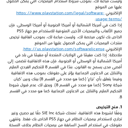
وليست مباعة لك، بموجب شروط استخدام البرمجيات التي يمكن الحصول
عليها من الموقع
الإلكتروني
https://www.playstation.com/legal/software-
usage-terms/‎‏
.
إذا كنت في أمريكا الشمالية أو أمريكا الجنوبية أو أمريكا الوسطى، فإن
جميع الألعاب والبرمجيات الأخرى المتوفرة للاستخدام مع جهاز PS5
الخاص بك تكون مرخصة لك، وليست مباعة لك، بموجب اتفاقية ترخيص
منتجات البرمجيات التي يمكن الحصول عليها من الموقع
الإلكتروني
http://us.playstation.com/softwarelicense‏
.
ملاحظة: إذا كنت مقيمًا في الولايات المتحدة أو مقيمًا في بلد في
أمريكا الشمالية أو الوسطى أو الجنوبية، فإن هذه الاتفاقية تتضمن، إلى
أقصى مدى يسمح به القانون، بندًا في القسم 8 للتحكيم الفردي الملزم
والتنازل عن الدعاوى الجماعية يؤثر على حقوقك بموجب هذه الاتفاقية
وفيما يتعلق بأي 'نزاع' (كما هو محدد في القسم 8) بينك وبين 'كيان
شركة Sony' (كما هو محدد في القسم 8)‏. ويحق لك عدم قبول شروط
التحكيم الملزم والتنازل عن الدعاوى الجماعية كما هو محدد في القسم
8‏.
1. منح الترخيص
وفقًا لشروط هذه الاتفاقية، تمنحك شركة SIE Inc حقًا غير حصري وغير
تجاري لاستخدام برمجيات النظام في جهاز PS5 الخاص بك فقط. وتنتهي
حقوقك في استخدام النسخ السابقة من برمجيات النظام بخلاف النسخة