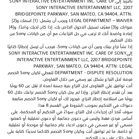
بالبريد إلى SONY INTERACTIVE ENTERTAINMENT INC.‎ CARE OF
SONY INTERACTIVE ENTERTAINMENT LLC, 2207
BRIDGEPOINTE PARKWAY, SAN MATEO, CA 94404, ATTN:
LEGAL DEPARTMENT – WAIVER ويجب أن يشمل: ‏(1) اسمك و(2)
عنوانك و(3) معرّف تسجيل الدخول الخاص بك، إذا كان لديك واحدًا، و(4)
إفادة واضحة أنك لا ترغب في حل النزاعات مع أي من كيانات Sony من
خلال التحكيم.
إذا نشأ نزاع بينك وبين أي من كيانات Sony، فيجب أن ترسل إخطارًا كتابيًا
إلىSONY INTERACTIVE ENTERTAINMENT INC.‎ CARE OF SONY
INTERACTIVE ENTERTAINMENT LLC, 2207 BRIDGEPOINTE
PARKWAY, SAN MATEO, CA 94404, ATTN: LEGAL
DEPARTMENT - DISPUTE RESOLUTION لتعطي لكيان Sony الخصم
فرصة لحل النزاع بشكل غير رسمي من خلال التفاوض.
أنت توافق على التفاوض لحل النزاع بنية حسنة لمدة لا تقل عن 60 يومًا
بعد أن تقدم إخطار النزاع. وإذا لم يحل كيان Sony الخصم نزاعك خلال 60
يومًا من استلامه إخطار النزاع، فيجوز لك أو لكيان Sony الخصم متابعة
دعواك في التحكيم بموجب الشروط في القسم 8 هذا.
سوف تُتخذ أي إجراءات لحل النزاع، سواءً في التحكيم أو المحكمة، على
أساس فردي فقط وليس في دعوى جماعية أو دعوى تمثيلية أو كعضو
مسمى أو غير مسمى في دعوى ادعاء عام جماعية أو موحدة أو تمثيلية
أو خاصة، ما لم توافق أنت وكيان Sony الخصم كلاكما تحديدًا كتابة على
فعل ذلك عقب بدء التحكيم.