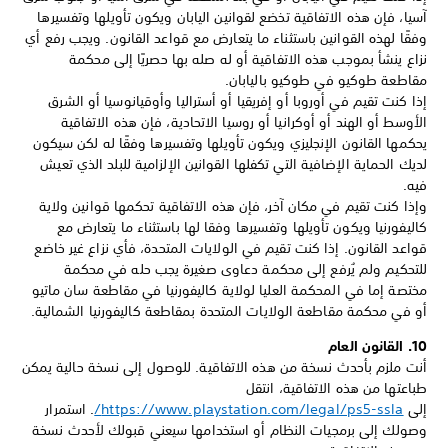
آسيا، فإن هذه الاتفاقية تخضع لقوانين اليابان ويكون تأويلها وتفسيرها
وفقًا لهذه القوانين باستثناء ما يتعارض مع قواعد القانون. ويجب رفع أي
نزاع ينشأ بموجب هذه الاتفاقية أو له صله بها حصريًا إلى محكمة
مقاطعة طوكيو في طوكيو باليابان.
إذا كنت تقيم في أوروبا أو إفريقيا أو أستراليا وأوقيانوسيا أو الشرق
الأوسط أو الهند أو أوكرانيا أو روسيا الاتحادية، فإن هذه الاتفاقية
يحكمها القانون الإنجليزي ويكون تأويلها وتفسيرها وفقًا له لكن سيكون
لديك الحماية الإضافية التي تكفلها القوانين الإلزامية للبلد الذي تعيش
فيه.
وإذا كنت تقيم في مكان آخر، فإن هذه الاتفاقية تحكمها قوانين ولاية
كاليفورنيا ويكون تأويلها وتفسيرها وفقا لها باستثناء ما يتعارض مع
قواعد القانون. إذا كنت تقيم في الولايات المتحدة، فأي نزاع غير خاضع
للتحكيم ولم يُرفع إلى محكمة دعاوى صغيرة يجب حله في محكمة
مختصة إما في المحكمة العليا لولاية كاليفورنيا في مقاطعة سان ماتيو
أو في محكمة مقاطعة الولايات المتحدة بمقاطعة كاليفورنيا الشمالية.
10. القانون العام
أنت ملزم بأحدث نسخة من هذه الاتفاقية. للوصول إلى نسخة حالية يمكن
طباعتها من هذه الاتفاقية، انتقل
إلى
https://www.playstation.com/legal/ps5-ssla/‏
. استمرار
وصولك إلى برمجيات النظام أو استخدامها سيعني قبولك لأحدث نسخة