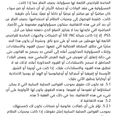
المانحة للتراخيص التابعة لها مسؤولة، بصرف النظر عما إذا كانت
المسؤولية هي فقد البيانات أو خسارة الأرباح أو أي خسارة أو ضرر سواء
كان مباشرًا أو غير مباشر أو عرضيًا أو خاصًا أو تبعيًا، ينشأ بأي طريقة
كانت، كنتيجة للوصول إلى برمجيات النظام أو استخدامها، بصرف النظر عن
أي بند آخر في هذه الاتفاقية، ستكون مسؤولياتهم مقصورة على الأضرار
المباشرة التي تكبدتها بما لا يتجاوز المبلغ الذي دفعته فعليا من أجل
PS5، إلا إذا كانت شركة SIE INC أو الشركات والجهات المانحة للتراخيص
التابعة لها مهملين عن قصد أو على نحو بالغ. وبشرط أن يكون هذا البند
ساريًا في نطاق السلطة القضائية التي تتبعها، تسري القيود والاستثناءات
وإخلاء المسؤولية المذكورين أعلاه إلى أقصى حد يسمح به القانون حتى
في حالة إخفاق أي تعويض في تلبية الغرض الأساسي منه. وبعض البلاد/
المناطق لا تسمح بالاستثناءات أو القيود المذكورة أعلاه، لذلك قد لا
تنطبق هذه القيود والاستثناءات عليك. إذا كنت في أوروبا أو الشرق
الأوسط أو إفريقيا أو أستراليا أو أوقيانوسيا أو الهند أو روسيا الاتحادية
أو أوكرانيا ينطبق الآتي عليك:
‏5.1. قد تكون لك حقوق بموجب القوانين المحلية السارية التي لا يمكن
استثناؤها أو تقييدها أو تغييرها. وهذه الحقوق يكون لها الأولوية على أي
شيء في هذه الاتفاقية، بما في ذلك في الفقرة 5 هذه.
‏5.2.1. تؤثر على أي كفالات قانونية أو ضمانات تكون لك كمستهلك
بموجب القوانين المحلية السارية (مثل حقوقك إذا كانت برمجيات النظام