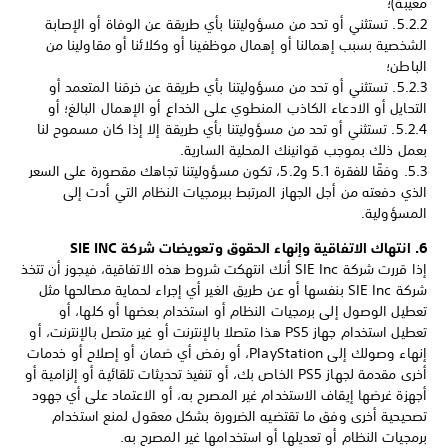
معيبة)؛
‏5.2.2. تستثني أو تحد من مسؤوليتنا بأي طريقة عن الوفاة أو الإصابة
الشخصية بسبب إهمالنا أو إهمال موظفينا أو وكلائنا أو مقاولينا من
الباطن؛
‏5.2.3. تستثني أو تحد من مسؤوليتنا بأي طريقة عن خرقنا المتعمد أو
التحايل أو الادعاء الكاذب المنطوي على الخداع أو الإهمال البالغ؛ أو
‏5.2.4. تستثني أو تحد من مسؤوليتنا بأي طريقة إلا إذا كان مسموح لنا
بعمل ذلك بموجب قوانينك المحلية السارية.
‏5.3. وفقًا للفقرة 5.1 و5.2، تكون مسؤوليتنا تجاهك مقصورة على السعر
الذي دفعته من أجل الجهاز المرتبط ببرمجيات النظام التي أدت إلى
المسؤولية.
6. انتهاك الاتفاقية وإنهاء الحقوق وتعويضات شركة SIE INC
إذا قررت شركة SIE Inc أنك انتهكت شروط هذه الاتفاقية، فيجوز أن تتخذ
شركة SIE Inc بنفسها أو عن طريق الغير أي إجراء لحماية مصالحها مثل
تعطيل الوصول إلى برمجيات النظام أو استخدام بعضها أو كلها، أو
تعطيل استخدام جهاز PS5 هذا متصلا بالإنترنت أو غير متصل بالإنترنت، أو
إنهاء وصولك إلى PlayStation، أو رفض أي ضمان أو إصلاح أو خدمات
أخرى مقدمة لجهاز PS5 الخاص بك، أو تنفيذ تحديثات تلقائية أو إلزامية أو
أجهزة غرضها إيقاف الاستخدام غير المصرح به، أو الاعتماد على أي جهود
تصحيحية أخرى وفق ما تقتضيه الضرورة بشكل معقول لمنع استخدام
برمجيات النظام أو تعديلها أو استخدامها غير المصرح به.