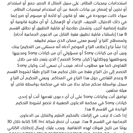
استخدامات برمجيات النظام، على سبيل المثال لا الحصر، جمع أو استخدام
أو تخزين أو إفصاح عن بيانات ناجمة عن أي استخدام لبرمجيات النظام،
سواء كانت موجودة في عقد أو قانون أو لائحة أو مرسوم أو ضرر (بما
في ذلك الاحتيال، التحريف، الإغراء أو الإهمال)، أو أي نظرية قانونية أو
نظرية إنصافية أخرى، وتشمل صلاحية أو قابلية التطبيق أو نطاق القسم
8 هذا (باستثناء قابلية تطبيق فقرة التنازل عن الدعوى الجماعية أدناه).
ولمصطلح 'النزاع' أوسع معنى ممكن الذي سيتم تطبيقه.
إذا نشأ نزاع (بخلاف النزاع الموضح أدناه أنه مستثنى من التحكيم) بينك
وبين أي من كيانات Sony أو مسؤولي أي من كيانات Sony ومديريها
وموظفيها ووكلائها ('كيان Sony الخصم') الذي يتعذر حله من خلال
التفاوض كما هو مطلوب أدناه، فيجب أن تسعى أنت وكيان Sony
الخصم إلى حل النزاع فقط من خلال تحكيم هذا النزاع طبقًا لشروط القسم
8 وعدم التقاضي حول هذا النزاع في المحاكم. ويعني التحكيم أن النزاع
سيحل بواسطة محكم محايد بدلا من حله في محكمة بواسطة قاض أو
هيئة محلفين.
توافق أنت وكيانات Sony على أن أي دعوى تقدمها أنت أو إحدى
كيانات Sony في محكمة الدعاوى الصغيرة لا تخضع لشروط التحكيم
الواردة في القسم 8 هذا.
إذا كنت لا ترغب في إلزامك بالتحكيم الملزم والتنازل عن الدعاوى
الجماعية في القسم 8 هذا، فيجب أن تخطر شركة SIE Inc كتابة خلال 30
يومًا من تاريخ قبولك لهذه الاتفاقية. ويجب عليك إرسال إخطارك الكتابي