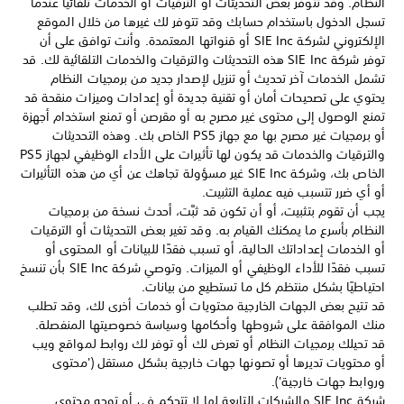
النظام. وقد تتوفر بعض التحديثات أو الترقيات أو الخدمات تلقائيًا عندما
تسجل الدخول باستخدام حسابك وقد تتوفر لك غيرها من خلال الموقع
الإلكتروني لشركة SIE Inc أو قنواتها المعتمدة. وأنت توافق على أن
توفر شركة SIE Inc هذه التحديثات والترقيات والخدمات التلقائية لك. قد
تشمل الخدمات آخر تحديث أو تنزيل لإصدار جديد من برمجيات النظام
يحتوي على تصحيحات أمان أو تقنية جديدة أو إعدادات وميزات منقحة قد
تمنع الوصول إلى محتوى غير مصرح به أو مقرصن أو تمنع استخدام أجهزة
أو برمجيات غير مصرح بها مع جهاز PS5 الخاص بك. وهذه التحديثات
والترقيات والخدمات قد يكون لها تأثيرات على الأداء الوظيفي لجهاز PS5
الخاص بك، وشركة SIE Inc غير مسؤولة تجاهك عن أي من هذه التأثيرات
أو أي ضرر تتسبب فيه عملية التثبيت.
يجب أن تقوم بتثبيت، أو أن تكون قد ثبَّت، أحدث نسخة من برمجيات
النظام بأسرع ما يمكنك القيام به. وقد تغير بعض التحديثات أو الترقيات
أو الخدمات إعداداتك الحالية، أو تسبب فقدًا للبيانات أو المحتوى أو
تسبب فقدًا للأداء الوظيفي أو الميزات. وتوصي شركة SIE Inc بأن تنسخ
احتياطيًا بشكل منتظم كل ما تستطيع من بيانات.
قد تتيح بعض الجهات الخارجية محتويات أو خدمات أخرى لك، وقد تطلب
منك الموافقة على شروطها وأحكامها وسياسة خصوصيتها المنفصلة.
قد تحيلك برمجيات النظام أو تعرض لك أو توفر لك روابط لمواقع ويب
أو محتويات تديرها أو تصونها جهات خارجية بشكل مستقل ('محتوى
وروابط جهات خارجية')‏.
شركة SIE Inc والشركات التابعة لها لا تتحكم في أو توجه محتوى