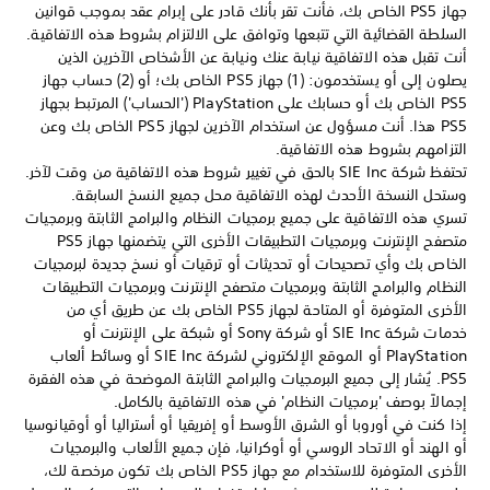
جهاز PS5 الخاص بك، فأنت تقر بأنك قادر على إبرام عقد بموجب قوانين
السلطة القضائية التي تتبعها وتوافق على الالتزام بشروط هذه الاتفاقية.
أنت تقبل هذه الاتفاقية نيابة عنك ونيابة عن الأشخاص الآخرين الذين
يصلون إلى أو يستخدمون: (1) جهاز PS5 الخاص بك؛ أو (2) حساب جهاز
PS5 الخاص بك أو حسابك على PlayStation ‏('الحساب') المرتبط بجهاز
PS5 هذا. أنت مسؤول عن استخدام الآخرين لجهاز PS5 الخاص بك وعن
التزامهم بشروط هذه الاتفاقية.
تحتفظ شركة SIE Inc بالحق في تغيير شروط هذه الاتفاقية من وقت لآخر.
وستحل النسخة الأحدث لهذه الاتفاقية محل جميع النسخ السابقة.
تسري هذه الاتفاقية على جميع برمجيات النظام والبرامج الثابتة وبرمجيات
متصفح الإنترنت وبرمجيات التطبيقات الأخرى التي يتضمنها جهاز PS5
الخاص بك وأي تصحيحات أو تحديثات أو ترقيات أو نسخ جديدة لبرمجيات
النظام والبرامج الثابتة وبرمجيات متصفح الإنترنت وبرمجيات التطبيقات
الأخرى المتوفرة أو المتاحة لجهاز PS5 الخاص بك عن طريق أي من
خدمات شركة SIE Inc أو شركة Sony أو شبكة على الإنترنت أو
PlayStation أو الموقع الإلكتروني لشركة SIE Inc أو وسائط ألعاب
PS5‏. يُشار إلى جميع البرمجيات والبرامج الثابتة الموضحة في هذه الفقرة
إجمالاً بوصف 'برمجيات النظام' في هذه الاتفاقية بالكامل.
إذا كنت في أوروبا أو الشرق الأوسط أو إفريقيا أو أستراليا أو أوقيانوسيا
أو الهند أو الاتحاد الروسي أو أوكرانيا، فإن جميع الألعاب والبرمجيات
الأخرى المتوفرة للاستخدام مع جهاز PS5 الخاص بك تكون مرخصة لك،