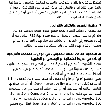
تحتفظ شركة SIE Inc والشركات والجهات المانحة للتراخيص التابعة لها
بالحق في اتخاذ إجراء قانوني في حالة انتهاك هذه الاتفاقية. ويجوز أن
تشارك شركة SIE Inc في إجراء قانوني حكومي أو خاص أو في تحقيق
يتعلق باستخدامك لبرمجيات النظام.
7. مراقبة التصدير والالتزام بالقوانين
قد تتضمن برمجيات النظام تقنية تخضع لقيود معينة بموجب قوانين
ولوائح مراقبة التصدير. وتحديدًا لا يجوز تصدير جهاز PS5 الخاص بك أو
إعادة تصديره إلى أشخاص أو كيانات بما يخل بهذه القوانين واللوائح.
ويجب أن تلتزم بهذه القوانين عند استخدام برمجيات النظام.
8. التحكيم الفردي الملزم للمقيمين في الولايات المتحدة الأمريكية
أو بلاد في أمريكا الشمالية أو الوسطى أو الجنوبية
تنطبق الشروط الآتية في القسم 8 هذا إلى أقصى حد يسمح به القانون
عليك إذا كنت مقيمًا في الولايات المتحدة الأمريكية أو في بلد في
أمريكا الشمالية أو الوسطى أو الجنوبية.
يعني مصطلح 'نزاع' أي نزاع أو دعوى أو خلاف بينك وبين شركة SIE Inc
أو شركة Sony Interactive Entertainment LLC، أو أي من شركاتها
التابعة الحالية أو السابقة، أو أي كيان سلف أو خلف لأي من المذكورين
أعلاه، بما في ذلك Sony Computer Entertainment Inc.‎، وSony
Computer Entertainment America LLC، وSony Interactive
Entertainment America LLC ('كيان Sony') فيما يتعلق بأي وجميع