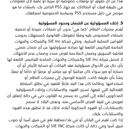
هذا عن أي حقوق أو توقعات خصوصية أو سرية أو علنية لأي معلومات
في طريقة لعبك أو اتصالاتك عبر جهاز PS5 الخاص بك، باستثناء ما هو
موضح في دليل مستخدم PS5 وسياسة الخصوصية لمنطقتك.
5. إخلاء المسؤولية عن الضمان وحدود المسؤولية
تُقدم برمجيات النظام "كما هي" بدون أي ضمانات صريحة أو ضمنية،
باستثناء المنصوص عليه وفقًا لحقوقك القانونية كمستهلك بموجب
القوانين المحلية السارية. وتخلي شركة SIE Inc والشركات والجهات
المانحة للتراخيص التابعة لها صراحة مسؤوليتها عن أي ضمان ضمني
لقابلية التسويق وضمان الملاءمة لغرض محدد وضمان عدم الانتهاك.
لا تتحمل شركة SIE Inc والشركات والجهات المانحة للتراخيص التابعة لها
بأي حال من الأحوال مسؤولية فقد البيانات أو خسارة الأرباح أو أي
خسارة أو ضرر سواء كان مباشرًا أو غير مباشر أو عرضيًا أو خاصًا أو تبعيًا،
ينشأ بأي طريقة كانت، كنتيجة للوصول إلى برمجيات النظام أو
استخدامها. وطالما كان هذا البند قابلاً للتنفيذ في نطاق السلطة
القضائية التي تتبعها، تسري القيود والاستثناءات وإخلاء المسؤولية
المذكورين أعلاه إلى أقصى حد يسمح به القانون حتى في حالة إخفاق أي
تعويض في تلبية الغرض الأساسي منه. وبعض البلاد لا تسمح
بالاستثناءات أو القيود المذكورة أعلاه، لذلك قد لا تنطبق هذه القيود
والاستثناءات عليك.
إذا كنت تقيم في اليابان أو في بلد/منطقة تقع في شرق آسيا أو جنوب
شرق آسيا وفي حالة أن كانت شركة SIE INC أو الشركات والجهات