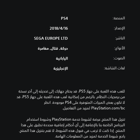
المنصة:
PS4
الإصدار:
16‏/4‏/2018
الناشر:
SEGA EUROPE LTD
الأنواع:
حركة, قتال, مغامرة
الصوت:
اليابانية
لغات الشاشة:
الإنجليزية
للعب هذه اللعبة على جهاز PS5، قد يحتاج جهازك إلى تحديثه إلى آخر نسخة 
من برمجيات النظام. بالرغم من إمكانية لعب هذه اللعبة على جهاز PS5، قد 
لا تكون بعض الميزات المتوفرة على PS4 موجودة. انظر 
‎PlayStation.com/bc لمزيد من التفاصيل.
تنزيل هذا المنتج عرضة لشروط خدمة‫ PlayStation وشروط استخدام 
البرنامج الخاصة بنا بالإضافة إلى أي أحكام إضافية محددة تطبق على هذا 
المنتج. إذا كنت لا ترغب في قبول هذه الشروط، لا تقم بتنزيل هذا المنتج. 
راجع شروط الخدمة لمزيد من المعلومات الهامة.