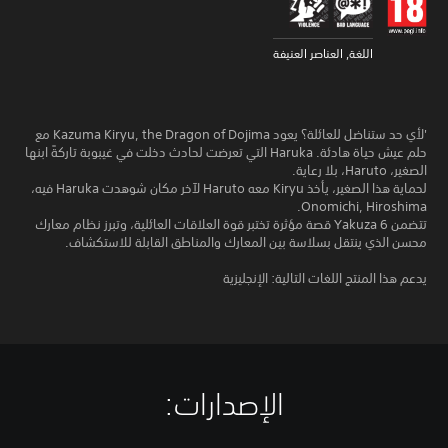
اللغة, العناصر العنيفة
'لأي حد ستناضل للعائلة؟ يعود Kazuma Kiryu, the Dragon of Dojima مع
حلم عيش حياة هادئة. Haruka التي تعرضت لحادث دخلت في غيبوبة تاركةً ابنها
الصغير، Haruto، بلا رعاية.
لحماية هذا الصغير، يأخذ Kiryu معه Haruto لآخر مكان شوهدت Haruka فيه،
Onomichi, Hiroshima.
تتضمن Yakuza 6 قصة مؤثرة تختبر قوة العلاقات العائلية، وتبرز نظام معارك
محسن الذي ينتقل بسلاسة بين المعارك والمناطق القابلة للاستكشاف.
يدعم هذا المنتج اللغات التالية: الإنجليزية
الإصدارات:‏