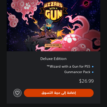
D
e
l
u
x
e
E
d
i
t
i
o
n
Deluxe Edition
Wizard with a Gun for PS5™
Gunmancer Pack
$26.99
إضافة إلى عربة التسوق