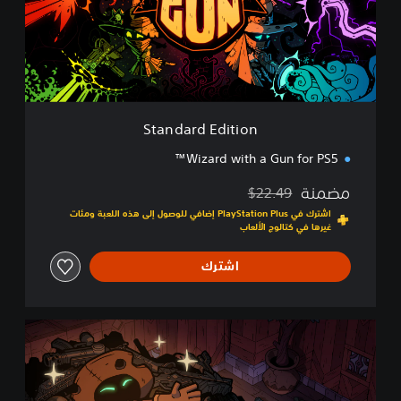
r
d
E
d
i
t
i
Standard Edition
o
n
Wizard with a Gun for PS5™
مضمنة
$22.49
مخصوم من السعر الأصلي البالغ $22.49‏
اشترك في PlayStation Plus إضافي للوصول إلى هذه اللعبة ومئات
غيرها في كتالوج الألعاب
اشترك
B
o
u
n
t