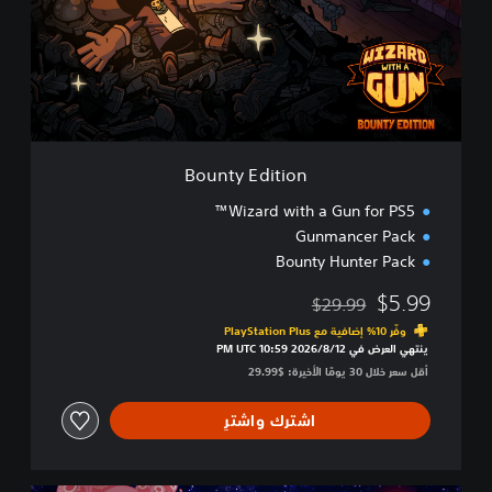
y
E
d
i
t
i
o
n
Bounty Edition
Wizard with a Gun for PS5™
Gunmancer Pack
Bounty Hunter Pack
$5.99
$29.99
مخصوم من السعر الأصلي البالغ $29.99‏
وفّر 10% إضافية مع PlayStation Plus‏
ينتهي العرض في 12‏/8‏/2026 10:59 PM UTC‏
أقل سعر خلال 30 يومًا الأخيرة: $29.99‏
اشترك واشترِ