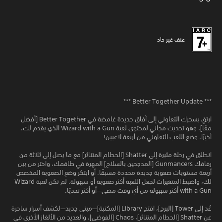
عنف غير حاد
*** Better Together Update ***
ارتقِ بسحرك التعاوني إلى آفاق جديدة غامضة في Better Together [أفضل
معًا]، وهو تحديث مجاني لمحتوى لعبة Wizard with a Gun الذي يقدم لك،
أخيرًا، وضع اللعب التعاوني من أربعة لاعبين!
انطلق في رحلة مثيرة إلى Shatter [الحطام المتناثر] مع ما يصل إلى ثلاثة من
رفاقك Gunmancers [المدججين بالسلاح] المهرة في طاقمك، واختر من بين
أربعة مستويات صعوبة جديدة محددة مسبقًا. أو ابتكر وضع الصعوبة المخصص
لك، واضبط المتغيرات لجعل اللعبة أكثر صعوبة أو سهولة. لم تكن لعبة Wizard
with a Gun أكثر سهولة من أي وقت مضى—أو أكثر تحديًا.
عُد إلى Tower [البرج]، افتح Library [المكتبة]—مبنى جديد—لكشف أسرار ساحرة
عن Shatter [الحطام المتناثر]، Chaos [الفوضى]، والعديد من الألغاز الأخرى في