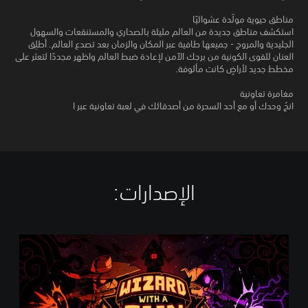
مناطق حيوية مولّدة عشوائيًا
استكشف مناطق جديدة من العالم مليئة بالصحاري والمستنقعات والسهول
الجليدية والمروج - جميعها طافية عبر المكان والزمان بعد تصدع العالم. أطلِق
العنان للقوى الكونية من برجك الآمن لإعادة ضبط العالم واظهر مجددًا لتعثر على
مخطط جديد لأراضٍ كانت مألوفة.
مغامرة تعاونية
انجُ وحدك أو مع أحد السحرة من أصدقائك في لعبة تعاونية عبر ا
الإصدارات:‏
S
t
a
n
d
a