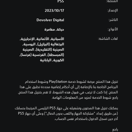
المنصة:
PS5
الإصدار:
17‏/10‏/2023
الناشر:
Devolver Digital
الأنواع:
حركة, مغامرة
لغات الشاشة:
الأسبانية, الألمانية, الإنجليزية,
البرتغالية (البرازيل), الروسية,
الصينية (التقليدية), الصينية
(المبسطة), الفرنسية (فرنسا),
الكورية, اليابانية
تنزيل هذا المنتج عرضة لشروط خدمة‫ PlayStation وشروط استخدام 
البرنامج الخاصة بنا بالإضافة إلى أي أحكام إضافية محددة تطبق على هذا 
المنتج. إذا كنت لا ترغب في قبول هذه الشروط، لا تقم بتنزيل هذا المنتج. 
راجع شروط الخدمة لمزيد من المعلومات الهامة.
يمكنك تنزيل هذا المحتوى وتشغيله على جهاز PS5 الرئيسي المرتبط بحسابك 
(عن طريق إعداد "مشاركة الجهاز واللعب بدون اتصال") وعلى أي جهاز PS5 
آخر حين تسجل الدخول باستخدام نفس الحساب.
راجع 