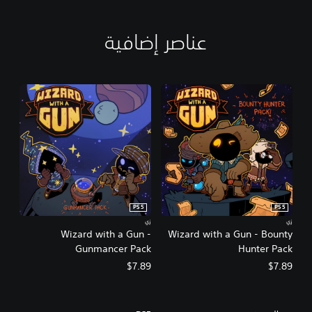
عناصر إضافية
PS5
PS5
زي
زي
Wizard with a Gun -
Wizard with a Gun - Bounty
Gunmancer Pack
Hunter Pack
$7.89
$7.89