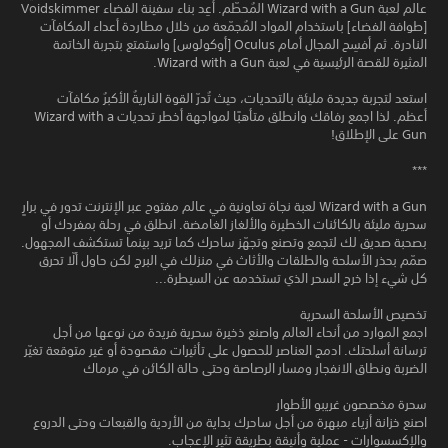
عالم لعبة Wizard with a Gun المُحطّم. أعِد بناء سفينة الفضاء Voidskimmer
[طوافة الفضاء] باستخدام المواد المُجمّعة من خلال مطاردة أعداء المكافآت
النادرة. ثم أفسِح المجال أمام Oculus [أوكولوس] واستمتع بتجربة الخاتمة
المثيرة للقصة الرئيسية في لعبة Wizard with a Gun.
استعد لتجربة جديدة مليئة بالتحديات، حيث تُدرّ القوة الناريةُ الأكبرُ مكافآت
أعظم. لذا اجمع رفاقك وانطلق متأهبًا لمواجهة أخطر تحديات Wizard with a
Gun على الإطلاق!
***
Wizard with a Gun لعبة نجاة تعاونية في عالم مفتوح عبر الإنترنت تدور في برارٍ
سحرية مليئة بالكائنات الخطيرة والألغاز الغامضة. انطلق في رحلة بمفردك أو
بصحبة صديق لك لتجمع وتصنع وتجهّز ساحرك كما تريد بينما تستكشف المجهول.
صمّم بحذر الأسلحة والطلقات والأثاث في منزلك في البرج لكن حاول ألّا تحرق
كل شيء إذا خرج السحر الذي تستخدمه عن السيطرة...
تخصيص الأسلحة السحرية
اجمع الموارد من أنحاء العالم واصنع ذخيرة سحرية فريدة من نوعها من أجل
ترسانة أسلحتك. ادمج العناصر للحصول على تأثيرات مقصودة أو غير متوقعة تغيّر
الضربة ونطاق الانفجار ومسار الرصاصة وحتى حالة الكائن في مرماك
سحرة مخصصون غريبو الأطوار
اصنع خزانة أزياء مبهرة من أجل ساحرك بداية من الأردية والقبعات وحتى الدروع
والإكسسوارات - عملية وأنيقة بطريقة تثير الإعجاب.