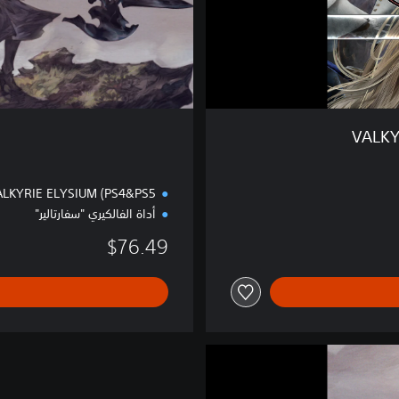
ا
ل
ف
ا
خ
ر
VALKY
LKYRIE ELYSIUM (PS4&PS5)
أداة الفالكيري "سفارتالير"
$76.49