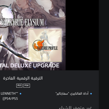
ر
ق
ي
ة
ا
ل
ر
ق
م
ي
ة
ا
ل
ف
ا
الترقية الرقمية الفاخرة
خ
ر
PS5
PS4
ة
أداة الفالكيري "سفارتالير"
: LENNETH"
(PS4/PS5)
غير متوفر للشراء