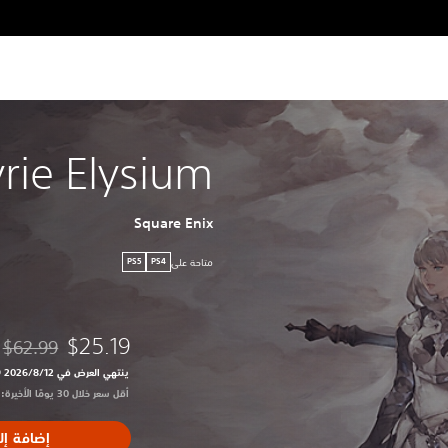
yrie Elysium
Square Enix
متاحة على
PS5
PS4
$25.19
$62.99
مخصوم من الس
ينتهي العرض في 12‏/8‏/2026 10:59 PM UTC‏
أقل سعر خلال 30 يومًا الأخيرة: $62.99‏
إضافة إل