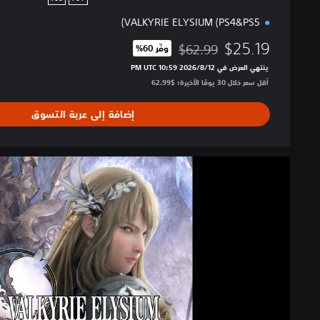
VALKYRIE ELYSIUM (PS4&PS5)
$25.19
$62.99
وفّر 60%‏
مخصوم من السعر الأصلي البالغ $62.99‏
ينتهي العرض في 12‏/8‏/2026 10:59 PM UTC‏
أقل سعر خلال 30 يومًا الأخيرة: $62.99‏
إضافة إلى عربة التسوق
V
A
L
K
Y
R
I
E
E
L
Y