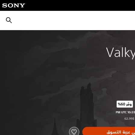
بحث
Valk
وفّر 60%‏
عر الأصلي البالغ $62.99‏
ى عربة التسوق