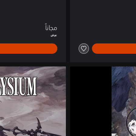
V
e
r
s
مجاناً
i
عرض
o
n
)
إ
ص
د
ا
ر
ا
ل
ر
ق
م
ي