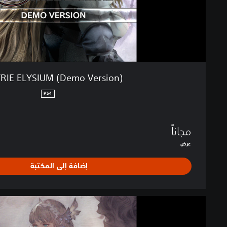
S
I
U
M
(
D
e
RIE ELYSIUM (Demo Version)
m
o
PS4
V
e
r
مجاناً
s
عرض
i
o
إضافة إلى المكتبة
n
)
ا
ل
ت