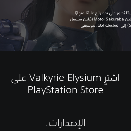
سلوبًا فنيًا فريدًا يُصور على نحو رائع عالمًا منهارًا
بسبب اندلاع Ragnarok، كما يعود المُلحن Motoi Sakuraba (مُلحن سلاسل
ألعاب Valkyrie و Tales وStar Ocean) إلى السلسلة لخلق موسيقى
اشترٍ Valkyrie Elysium على
PlayStation Store
الإصدارات:‏