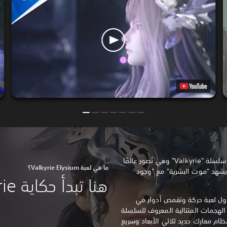
Valkyrie Elysium هي أحدث لعبة من سلسلة "Valkyrie" وهي تُصور عالمًا
ما هي لعبة Valkyrie Elysium؟
ة يشهد "موت البشرية" مع "وجود
هنا تبدأ حكاية Valkyrie جديدة.
Valk، والتي هي أول لعبة حركة وتقمص أدوار في
لهجمات المتتالية المعروف للسلسلة
ام معارك جديد ثلاثي الأبعاد وسريع