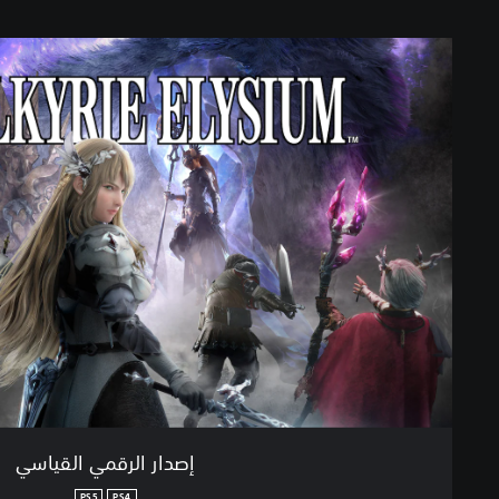
إ
ص
د
ا
ر
ا
ل
ر
ق
م
ي
ا
ل
ق
ي
ا
س
ي
إصدار الرقمي القياسي
PS5
PS4