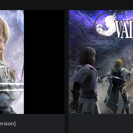
V
A
L
K
Y
R
I
E
E
L
Y
S
I
U
M
(
D
e
rsion)
m
o