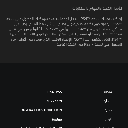
الأسرار الخفية والمهام والمقتنيات
إذا كنت تمتلك نسخة PS4™‎ بالفعل لهذه اللعبة، فسيمكنك الحصول على نسخة
PS5™‎ الرقمية دون تكلفة إضافية ولن تحتاج إلى شراء هذا المنتج. يجب على
مالكي نسخة القرص من PS4™‎ إدخالها في PS5™‎ كلما كانوا يرغبون في تنزيل
نسخة PS5™‎ الرقمية أو تشغيلها. لن يتمكن المالكون لقرص اللعبة المخصص لـ
PS4™‎، الذين يشترون جهاز PS5™‎ الإصدار الرقمي الذي يعمل دون أقراص من
الحصول على نسخة PS5™‎ دون تكلفة إضافية.
المنصة:
PS4, PS5
الإصدار:
9‏/2‏/2022
الناشر:
DIGERATI DISTRIBUTION
الأنواع:
مغامرة