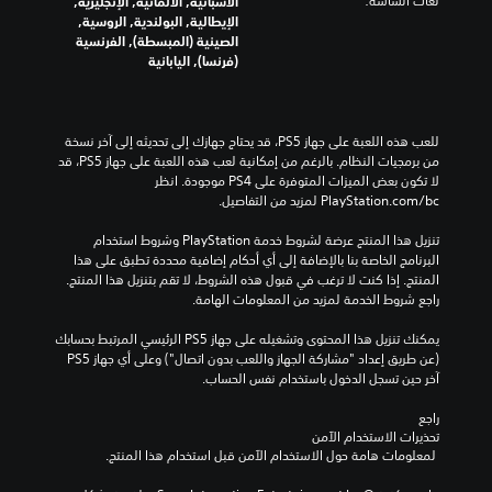
لغات الشاشة:
الأسبانية, الألمانية, الإنجليزية,
الإيطالية, البولندية, الروسية,
الصينية (المبسطة), الفرنسية
(فرنسا), اليابانية
للعب هذه اللعبة على جهاز PS5، قد يحتاج جهازك إلى تحديثه إلى آخر نسخة 
من برمجيات النظام. بالرغم من إمكانية لعب هذه اللعبة على جهاز PS5، قد 
لا تكون بعض الميزات المتوفرة على PS4 موجودة. انظر 
‎PlayStation.com/bc لمزيد من التفاصيل.
تنزيل هذا المنتج عرضة لشروط خدمة‫ PlayStation وشروط استخدام 
البرنامج الخاصة بنا بالإضافة إلى أي أحكام إضافية محددة تطبق على هذا 
المنتج. إذا كنت لا ترغب في قبول هذه الشروط، لا تقم بتنزيل هذا المنتج. 
راجع شروط الخدمة لمزيد من المعلومات الهامة.
يمكنك تنزيل هذا المحتوى وتشغيله على جهاز PS5 الرئيسي المرتبط بحسابك 
(عن طريق إعداد "مشاركة الجهاز واللعب بدون اتصال") وعلى أي جهاز PS5 
آخر حين تسجل الدخول باستخدام نفس الحساب.
راجع 
تحذيرات الاستخدام الآمن
 لمعلومات هامة حول الاستخدام الآمن قبل استخدام هذا المنتج.