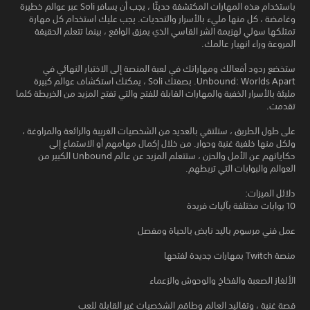
باستخدام هذه المهارات المكتشفة حديثًا ، يجب أن يسافر Soli عبر عوالم خطيرة
وغامضة ، كل منها مليء بالأسرار والتحديات. يجب عليك استخدام كل مهارة
تمتلكها سولي لهزيمة الشر القاسي الذي يمزق الواقع ، بينما تتعلم الحقيقة
المروعة وراء انهيار عالمك.
ستخضع ردود أفعالك ومهاراتك في لعبة المنصة إلى الاختبار النهائي في
Unbound: Worlds Apart. بصفتك Soli ، يمكنك استكشاف عوالم كبيرة
مليئة بالأسرار الخفية والمهارات القابلة للفتح والتي تفتح المزيد من الخريطة كلما
تقدمت.
على طول الطريق ، ستلتقي بالعديد من الشخصيات الغريبة والرائعة والمراوغة ،
ولكل منها خلفية غنية وحوار. من خلال إكمال مهامهم أو الاستماع إلى
حكاياتهم عن الأمل والحزن ، ستتعلم المزيد عن عالم Unbound الكبير من
العوالم والبوابات التي تربطهم.
دلائل الميزات:
10 بوابات مختلفة بآليات فريدة
عمل فني مرسوم باليد نابض بالحياة ومفصل
منصة Twitch بمهارات جديدة لفتحها
الألغاز الصعبة والفخاخ والوحوش والزعماء
قصة غنية ، وتقاليد العالم وطاقم الشخصيات غير القابلة للعب