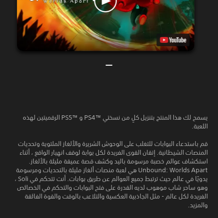
يسمح لك هذا المنتج بتنزيل كلٍ من نسختي PS4™‎ و PS5™‎ الرقميتين لهذه
اللعبة.
قم باستدعاء البوابات للتغلب على الوحوش الشريرة والألغاز الملتوية وتحديات
المنصات الشيطانية. إتقان القوى الفريدة لكل بوابة لوقف انهيار الواقع ، أثناء
استكشاف عوالم خصبة مرسومة باليد وكشف قصة عميقة مليئة بالألغاز.
Unbound: Worlds Apart هي لعبة منصات ألغاز مليئة بالتحديات ومرسومة
يدويًا في عالم حيث ترتبط جميع العوالم عن طريق بوابات. أنت تتحكم في Soli ،
وهو ساحر شاب موهوب لديه القدرة على فتح البوابات والتحكم في الخصائص
الفريدة لكل عالم - مثل الجاذبية العكسية والتلاعب بالوقت والقوة الفائقة
والمزيد.