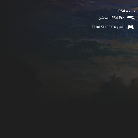
نسخة PS4‏
اهتزاز DUALSHOCK 4‏