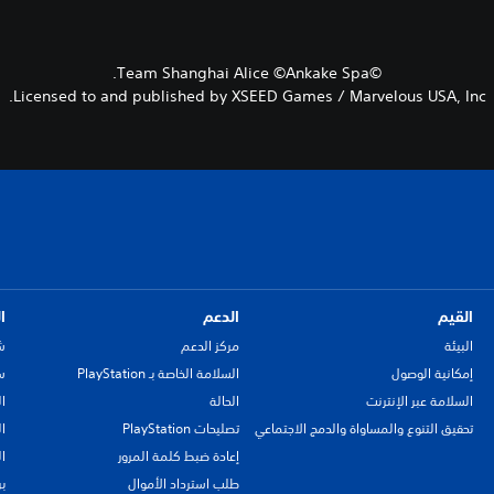
©Team Shanghai Alice ©Ankake Spa.
Licensed to and published by XSEED Games / Marvelous USA, Inc.
القيم
الدعم
ا
البيئة
مركز الدعم
ش
إمكانية الوصول
السلامة الخاصة بـ PlayStation
سي
السلامة عبر الإنترنت
الحالة
ا
تحقيق التنوع والمساواة والدمج الاجتماعي
تصليحات PlayStation
ا
إعادة ضبط كلمة المرور
ا
طلب استرداد الأموال
ب