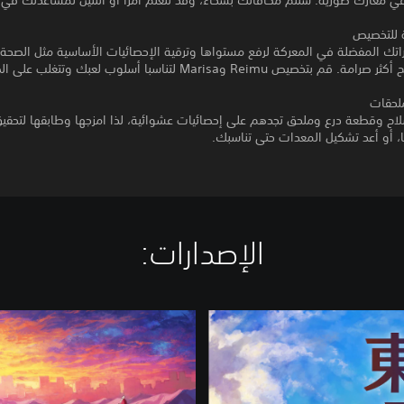
ي معارك صورية. ستتم مكافأتك بسخاء، وقد تتعلم أمرًا أو اثنتين لمساعدتك في
ة للتخصيص
اتك المفضلة في المعركة لرفع مستواها وترقية الإحصائيات الأساسية مثل الصحة
 بتخصيص Reimu وMarisa لتناسبا أسلوب لعبك وتتغلب على الصعاب.
ملحقات
اح وقطعة درع وملحق تجدهم على إحصائيات عشوائية، لذا امزجها وطابقها لتحق
، أو أعد تشكيل المعدات حتى تناسبك.
الإصدارات:‏
T
o
u
h
o