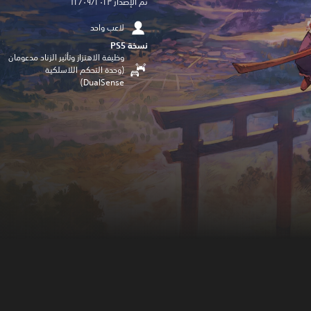
تم الإصدار ١٢/٠٩/٢٠٢٣
لاعب واحد
نسخة PS5‏
وظيفة الاهتزاز وتأثير الزناد مدعومان
(وحدة التحكم اللاسلكية
DualSense‏)