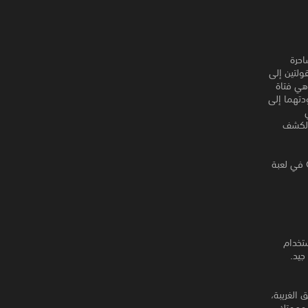
، تعيش فتاة الضريح Reimu Hakurei والساحرة
 تجدان أنفسهما منقولتين إلى
 غير مألوفة في العالم الخارجي. بعد لقاء بالصدفة مع Sumireko، وهي فتاة
ق عودتهما إلى
ضى في
فقط، ولكن أيضًا في العالم الخارجي وما وراءه! يعود الأمر إلى Reimu و Marisa لكشف
من Ankake Spa، الفريق الذي جلب لك Touhou: Scarlet Curiosity، تجاوز حدود Gensokyo في لعبة
تخدام
جيد.
طق الغريبة،