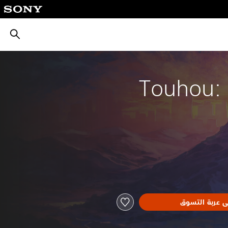
بحث
Touhou:
ى عربة التسوق