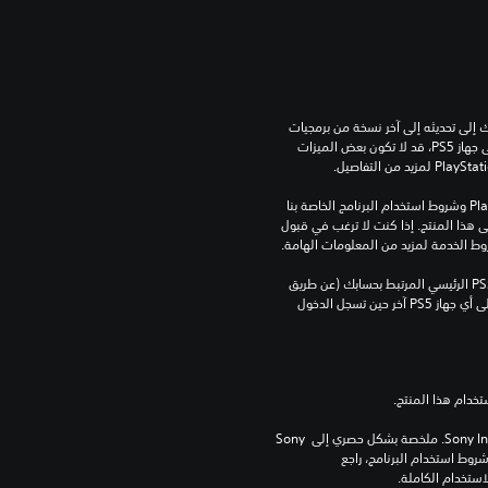
للعب هذه اللعبة على جهاز PS5، قد يحتاج جهازك إلى تحديثه إلى آخر نسخة من برمجيات 
النظام. بالرغم من إمكانية لعب هذه اللعبة على جهاز PS5، قد لا تكون بعض الميزات 
تنزيل هذا المنتج عرضة لشروط خدمة‫ PlayStation وشروط استخدام البرنامج الخاصة بنا 
بالإضافة إلى أي أحكام إضافية محددة تطبق على هذا المنتج. إذا كنت لا ترغب في قبول 
روط الخدمة لمزيد من المعلومات الهامة.
يمكنك تنزيل هذا المحتوى وتشغيله على جهاز PS5 الرئيسي المرتبط بحسابك (عن طريق 
إعداد "مشاركة الجهاز واللعب بدون اتصال") وعلى أي جهاز PS5 آخر حين تسجل الدخول 
برامج مكتبة ©Sony Interactive Entertainment Inc. ملخصة بشكل حصري إلى Sony 
Interactive Entertainment Europe. تطبق شروط استخدام البرنامج، راجع 