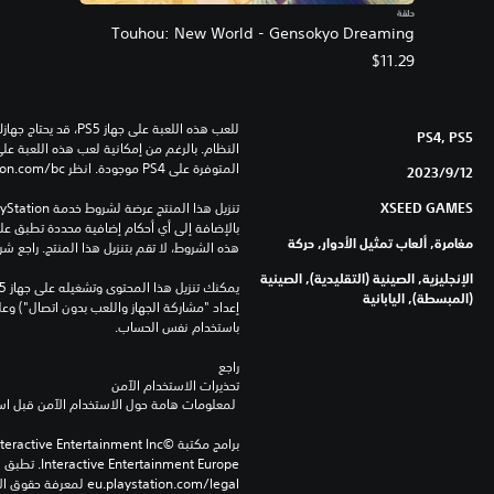
حلقة
S
Touhou: New World - Gensokyo Dreaming
5
$11.29
PS4, PS5
المتوفرة على PS4 موجودة. انظر ‎PlayStation.com/bc لمزيد من التفاصيل.
12‏/9‏/2023
XSEED GAMES
مغامرة, ألعاب تمثيل الأدوار, حركة
هذه الشروط، لا تقم بتنزيل هذا المنتج. راجع ش
الإنجليزية, الصينية (التقليدية), الصينية
(المبسطة), اليابانية
باستخدام نفس الحساب.
راجع 
تحذيرات الاستخدام الآمن
 لمعلومات هامة حول الاستخدام الآمن قبل استخدام هذا المنتج.
eu.playstation.com/legal لمعرفة حقوق الاستخدام الكاملة.