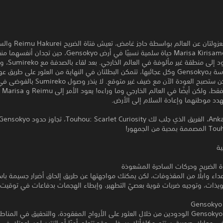
حيث إنهما معزولتان عن العالم بواسطة حاجز غامض
المشعوذة Marisa Kirisame حياة سلمية نسبيًا في أرض Gensokyo، حين
ما وراء الحدود إلى منطقة
بشرية مهووسة بـGensokyo وكل عجائبها، تتمكن البطلتان في النهاية من العثور على طري
الوطن - ولكن ستصبح العودة الآن مع ضيف غير متوقع. لا ينذر وصول Sumireko بالفو
Gensokyo 
 تهدد موطنهما وإعادة السلام إلى الأرض.
 من الجمهور!
ية
ة الضريح وحركات الساحرة المشعوذة
داء وابلًا من المقذوفات، لكن يمكنك مواجهتها عن طريق إلحاق أضرار جسيمة باس
ويذات، وتوجيه ضربات قوية بعصيّ التطهير، وإبطاء الهجمات بدفاعات في توقيت 
ساعد سكان Gensokyo الودودين من خلال العثور على الأرواح المفقودة، والتحقيق في المنا