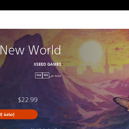
 New World
XSEED GAMES
متاحة على
PS4
PS5
$22.99
إضافة إل