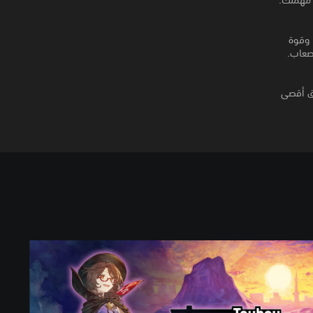
 مهمتك.
 وقوة
يق أقصى