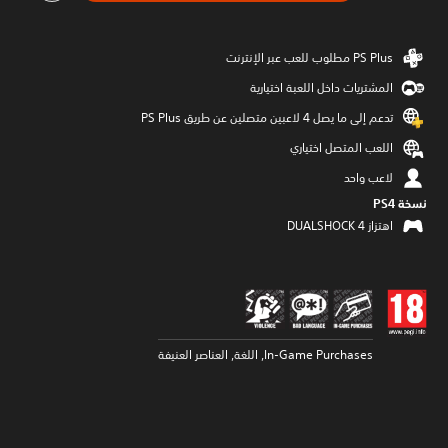
المشتريات داخل اللعبة اختيارية
تدعم إلى ما يصل 4 لاعبين متصلين عن طريق PS Plus‏
اللعب المتصل اختياري
لاعب واحد
نسخة PS4‏
اهتزاز DUALSHOCK 4‏
In-Game Purchases, اللغة, العناصر العنيفة