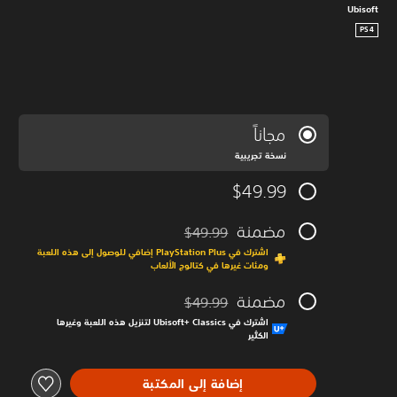
Ubisoft
PS4
مجاناً
نسخة تجريبية
$49.99
مضمنة
$49.99
مخصوم من السعر الأصلي البالغ $49.99‏
اشترك في PlayStation Plus إضافي للوصول إلى هذه اللعبة
ومئات غيرها في كتالوج الألعاب
مضمنة
$49.99
مخصوم من السعر الأصلي البالغ $49.99‏
اشترك في Ubisoft+‎ Classics لتنزيل هذه اللعبة وغيرها
الكثير
إضافة إلى المكتبة