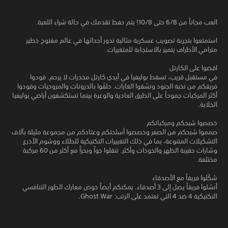
العب مجاناً من 6/8 حتى 10/8! يتم حفظ تقدمك في حالة شراء اللعبة.
استمتعوا بتجربة تصويب عسكرية مثالية تدور أحداثها في عالم مفتوح خطير
مترامي الأطراف يتميز بالاستجابة للمتغيرات.
اقضوا على الكارتل
في مستقبل قريب، تسقط بوليفيا في أيدي كارتل مخدرات لا يرحم. قودوا
فريقكم من نخبة الجنود ونسّقوا الغارات. حلقّوا بالدرونات والمروحيات وقودوا
أكثر المركبات جموحاً على الطرق العادية والوعرة بينما تستكشفون أراضي بوليفيا
الخلابة.
خصصوا شبحكم ومركباتكم
صمموا شبحكم من الصفر وخصصوا أسلحتكم وعتادكم من مجموعة مليئة بآلاف
التشكيلات المتنوعة، بما في ذلك التغييرات التكتيكية للطلاء ووشوم الأذرع
وشارات حقيبة الظهر والخوذات وأكثر. تنقلوا جواً وبحراً مع أكثر من 60 مركبة
مختلفة.
شكّلوا فريقاً مع الأصدقاء
أنشئوا فريقاً يصل إلى 3 أصدقاء. يمكنكم أيضاً خوض معارك الطور التنافسي
التكتيكية 4 ضد 4 التي تعتمد على الرتب: Ghost War.