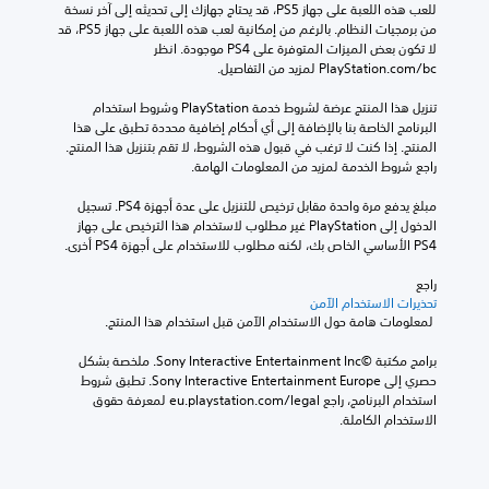
للعب هذه اللعبة على جهاز PS5، قد يحتاج جهازك إلى تحديثه إلى آخر نسخة 
من برمجيات النظام. بالرغم من إمكانية لعب هذه اللعبة على جهاز PS5، قد 
لا تكون بعض الميزات المتوفرة على PS4 موجودة. انظر 
‎PlayStation.com/bc لمزيد من التفاصيل.
تنزيل هذا المنتج عرضة لشروط خدمة‫ PlayStation وشروط استخدام 
البرنامج الخاصة بنا بالإضافة إلى أي أحكام إضافية محددة تطبق على هذا 
المنتج. إذا كنت لا ترغب في قبول هذه الشروط، لا تقم بتنزيل هذا المنتج. 
راجع شروط الخدمة لمزيد من المعلومات الهامة.
مبلغ يدفع مرة واحدة مقابل ترخيص للتنزيل على عدة أجهزة PS4. تسجيل 
الدخول إلى PlayStation غير مطلوب لاستخدام هذا الترخيص على جهاز 
PS4 الأساسي الخاص بك، لكنه مطلوب للاستخدام على أجهزة PS4 أخرى.
راجع 
تحذيرات الاستخدام الآمن
 لمعلومات هامة حول الاستخدام الآمن قبل استخدام هذا المنتج.
برامج مكتبة ©Sony Interactive Entertainment Inc. ملخصة بشكل 
حصري إلى Sony Interactive Entertainment Europe. تطبق شروط 
استخدام البرنامج، راجع eu.playstation.com/legal لمعرفة حقوق 
الاستخدام الكاملة.