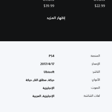
$39.99
$22.99
إظهار المزيد
المنصة:
PS4
الإصدار:
17‏/4‏/2017
الناشر:
Ubisoft
الأنواع:
حركة, مطلق النار, حركة
الصوت:
الإنجليزية
لغات الشاشة:
الإنجليزية, العربية