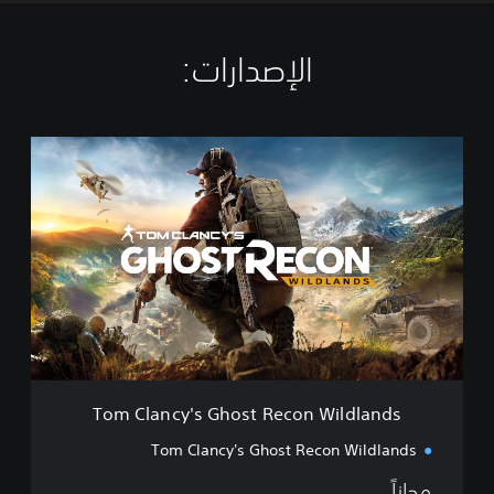
الإصدارات:‏
T
o
m
C
l
a
n
c
y
'
s
G
h
Tom Clancy's Ghost Recon Wildlands
o
s
Tom Clancy's Ghost Recon Wildlands
t
R
مجاناً