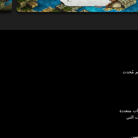
 بتصميم مُحدث
ات متعددة
جهة نظر شاب يُدعى Denam. القرارات التي
حسن