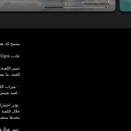
يسمح لك هذا المنتج بت
عادت Tactics Ogre، الجوهرة التي تزين تاج ألعاب تقمص الأدوار التكتيكية!
للعبة، ما يضفي الحياة على gre
・ميزات اللع
- لعبة تقمص أد
-تؤثر اختيا
يتخذها ستغير 
-خض قتالًا ف