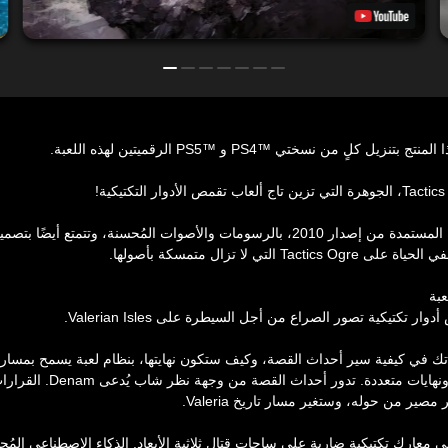
نزيل كلٍ من نسختي PS4™‎ و PS5™‎ الرقميتين لهذه اللعبة.
تتميز اللعبة، المستمدة من إصدار 2010، بالرسومات والأصوات المُحسنة، وتتمتع أيضًا
Tactics O التي لا تزال متمسكة بأصولها.
بة
وار تكتيكية تصور الصراع من أجل السيطرة على Valerian Isles.
راتك في كيفية سير أحداث القصة، وكيف ستكون نهايتها، بنظام لعبة يسمح بمسار
خلال اللعبة ونهايات متعددة. تدور أحداث القصة من و
مصير من حوله، وستغير مسار تاريخ Valeria.
ي معارك تكتيكية ضارية على ساحات قتال ثلاثية الأبعاد. الذكاء الاصطناعي المُ