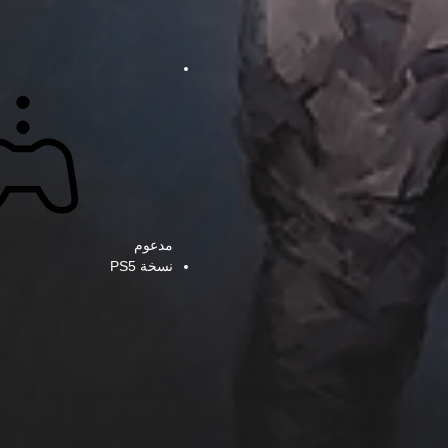
مدعوم
نسخة PS5‏