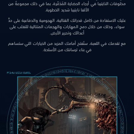
مخلوقات النايتيبا في أرجاء الحضارة المُدَمَّرة، بما في ذلك مجموعةٌ من
الألفا نايتيبا شديد الخطورة.
عليك الاستفادة من كامل قدراتك القتالية، الهجومية والدفاعية على حدٍّ
سواء، وذلك من خلال دمج المهارات والهجمات المتتالية للتغلب على
أعدائك وتحرير الأرض.
مع تقدمك في اللعبة، ستُفتح أمامك المزيد من الخيارات التي ستساهم
في بناء ترسانتك من الأسلحة.