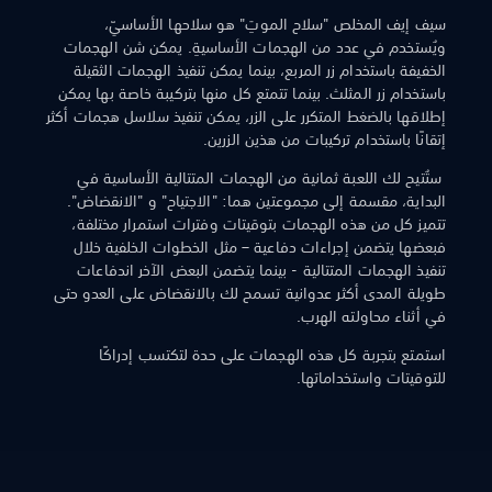
سيف إيف المخلص "سلاح الموتِ" هو سلاحها الأساسيّ،
ويُستخدم في عدد من الهجمات الأساسيةِ. يمكن شن الهجمات
الخفيفة باستخدام زر المربع، بينما يمكن تنفيذ الهجمات الثقيلة
باستخدام زر المثلث. بينما تتمتع كل منها بتركيبة خاصة بها يمكن
إطلاقها بالضغط المتكرر على الزر، يمكن تنفيذ سلاسل هجمات أكثر
إتقانًا باستخدام تركيبات من هذين الزرين.
ستُتيح لك اللعبة ثمانية من الهجمات المتتالية الأساسية في
البداية، مقسمة إلى مجموعتين هما: "الاجتياح" و "الانقضاض".
تتميز كل من هذه الهجمات بتوقيتات وفترات استمرار مختلفة،
فبعضها يتضمن إجراءات دفاعية – مثل الخطوات الخلفية خلال
تنفيذ الهجمات المتتالية - بينما يتضمن البعض الآخر اندفاعات
طويلة المدى أكثر عدوانية تسمح لك بالانقضاض على العدو حتى
في أثناء محاولته الهرب.
استمتع بتجربة كل هذه الهجمات على حدة لتكتسب إدراكًا
للتوقيتات واستخداماتها.