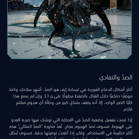
الصدّ والتفادي
أكثر أشكال الدفاع الفورية في ترسانة إيف هو الصدّ. أشهِر سلاحك واتخذ
موقفًا دفاعيًا خلال القتال بالضغط مطولًا على زر L1. وإنْ لم يمنع هذا
كليًا الضرر الوارد، إلا أنه يخفف بشكلٍ كبير من وطأة أي هجومٍ مباشرٍ
قادم.
إذا قمت بتفعيل وضعية الصدّ في اللحظة التي توشك فيها ضربة العدو
على الهبوط، فسوف تصدّ الهجوم بنجاح. تُعدّ مناورة "الصدّ المثالي" هذه
أكثر خطورةً في الاستخدام، ولكن إذا أتقنتَ توقيتها بدقة، فسوف تُبطّل