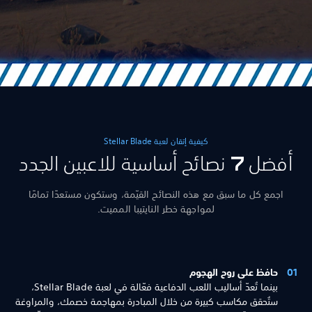
كيفية إتقان لعبة Stellar Blade
أفضل 7 نصائح أساسية للاعبين الجدد
اجمع كل ما سبق مع هذه النصائح القيّمة، وستكون مستعدًا تمامًا
لمواجهة خطر النايتيبا المميت.
حافظ على روح الهجوم
بينما تُعدّ أساليب اللعب الدفاعية فعّالة في لعبة Stellar Blade،
ستُحقق مكاسب كبيرة من خلال المبادرة بمهاجمة خصمك، والمراوغة