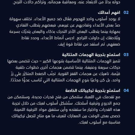
حوله بدلاً من الابتعاد عنه، ومعاقبة هجماته، وتراكم حالات الترنّح.
افهم أعدائك
لا يوجد أسلوب واحد للهجوم فعّال ضد جميع الأعداء. تختلف سهولة
صدّ بعض الأعداء وتفاديهم عن غيرهم، فبعضهم يتطلب التفادي
بمهارة بينما يتطلب البعض الآخر التحرك بذكاء والبعض يتحرّك بسرعة
ويُلاحقك إن حاولت التراجع. ادرس أنماط الأعداء، وحدد نقاط
ضعفهم، ثم استفد من نقاط قوة إيف.
استمتع بتجربة الهجمات المتتالية
تتميز الهجمات المتتالية الأساسية بتنوعها الكبير – حيث تتضمن بعضها
حركات سريعة وعنيفة، بينما تتضمن هجمات أخرى خطوات خلفية
قيّمة، ناهيك عن هجمات القفز القوية. تجنّب الضغط المتكرّر على زرّ
واحد، بل كن واعيًا بنوع الهجمات المتتالية التي تُناسب عدوًّا محدّدًا.
استمتع بتجربة تركيباتك الخاصة
مع تقدمك في اللعبة، ستتمكن من فتح قدرات جديدة، وستتمكن من
جمع الدروع وترقية أسلحتك. ستُشكل أسلوب لعبك من خلال تجربة
هذه القدرات واختيار ما ستفتحه وأين ستنفق مواد الترقية الثمينة.
خصص بعض الوقت بين المعارك لتعرف ما هو متاح لتجعل تركيباتك
مناسبة مع أسلوب لعبك.