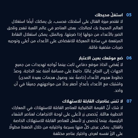
استغلّ محيطك
لا تقتصر ميزة القتال على أسلحتك فحسب، بل يمكنك أيضًا استغلال
العالم المحيط بك لصالحك. بعض العناصر في عالم اللعبة تنفجر وتلحق
الضرر بالأعداء من حولها إذا ضربتها، وبالمثل، يمكن استغلال النقاط
المرتفعة في ساحة المعركة للانقضاض على الأعداء من أعلى وتوجيه
ضربات متخفية قاتلة.
ضع موقعك بعين الاعتبار
لا يُفضي اتخاذ موقع دفاعي ثابت بينما تُواجه تهديدات من جميع
الجهات إلى النجاح غالبًا. حافظ على مسافة آمنة عند الحاجة، وصدّ
خطوط هجوم الأعداء (خاصةً عند وصول هجمات بعيدة المدى)
واشتبك مع الأعداء بأعدادٍ أصغر بدلاً من مواجهتهم جميعًا في آن
واحد.
لا تنسَ عناصرك القابلة للاستهلاك
لا شك أنَّ القيمة التكتيكية للعناصر القابلة للاستهلاك في المعارك
الخطيرة هائلة. يُخصص زر لأعلى على لوحة الاتجاهات لعناصر الشفاء
الرئيسية، بينما يُخصص زر لأسفل للعناصر القابلة للاستهلاك الخاصة
بالقتال، يمكن عرض كلٍّ منها بسرعة واختياره من خلال الضغط مطولًا
على الزرّ نفسه لعرض واختيار عناصر مختلفة