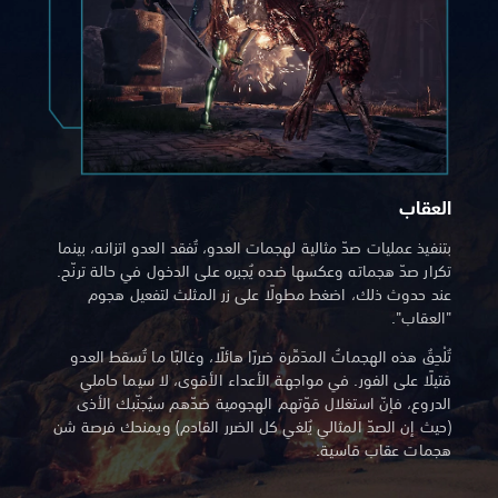
العقاب
بتنفيذ عمليات صدّ مثالية لهجمات العدو، تُفقد العدو اتزانه، بينما
تكرار صدّ هجماته وعكسها ضده يُجبره على الدخول في حالة ترنّح.
عند حدوث ذلك، اضغط مطولًا على زر المثلث لتفعيل هجوم
"العقاب".
تُلْحِقُ هذه الهجماتُ المدَمِّرة ضررًا هائلًا، وغالبًا ما تُسقط العدو
قتيلًا على الفور. في مواجهة الأعداء الأقوى، لا سيما حاملي
الدروع، فإنّ استغلال قوّتهم الهجومية ضدّهم سيُجنّبك الأذى
(حيث إن الصدّ المثالي يُلغي كل الضرر القادم) ويمنحك فرصة شن
هجمات عقاب قاسية.