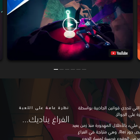
عالية السرعة والتي تتحدي قوانين الجاذبية بواسطة
نظرة عامة على اللعبة
الفراغ يناديك...
مليء بالأطلال المهجورة منذ زمن بعيد
من ماضي الحضارات العظيمة، حيث تتقمص دور Rei، وهي متزلجة في الفراغ
مر من الوقوع فريسة لمسار الجوع