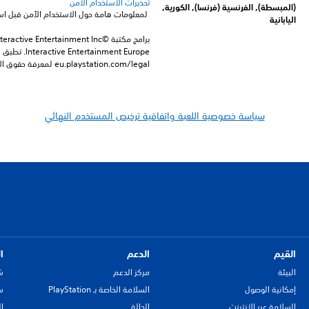
تحذيرات الاستخدام الآمن
(المبسطة), الفرنسية (فرنسا), الكورية,
 لمعلومات هامة حول الاستخدام الآمن قبل استخدام هذا المنتج.
اليابانية
eu.playstation.com/legal لمعرفة حقوق الاستخدام الكاملة.
سياسة خصوصية اللعبة واتفاقية ترخيص المستخدم النهائي
القيم
الدعم
ا
البيئة
مركز الدعم
ش
إمكانية الوصول
السلامة الخاصة بـ PlayStation
سي
السلامة عبر الإنترنت
الحالة
ا