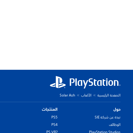
الصفحة الرئيسية
الألعاب
Solar Ash
حول
المنتجات
نبذة عن شركة SIE
PS5
الوظائف
PS4
PS VR2
PlayStation Studios