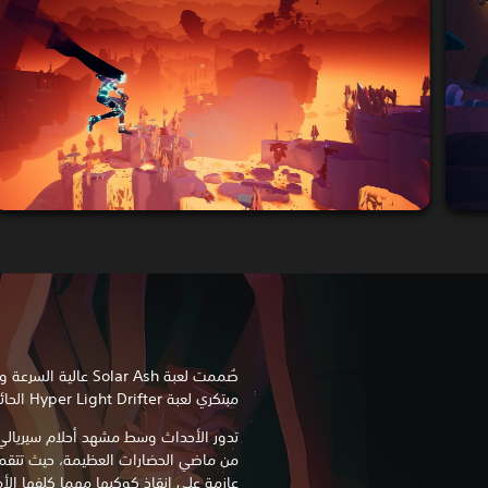
صُممت لعبة Solar Ash 
مبتكري لعبة Hyper Light Drifter الحائزة على الجوائز.
تدور الأحداث وسط مشهد أحلام سيريالي 
عازمة على إنقاذ كوكبها مهما كلفها الأ