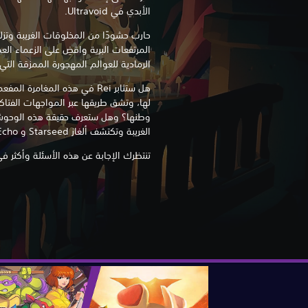
الأبدي في Ultravoid.
حارب حشودًا من المخلوقات الغريبة وتز
المرتفعات البرية واقضِ على الزعماء ال
الرمادية للعوالم المهجورة الممزقة التي ا
هل ستثابر Rei في هذه المغامرة 
لها، وتشق طريقها عبر المواجهات الفتاك
وطنها؟ وهل ستعرف حقيقة هذه الوحوش
الغريبة وتكتشف ألغاز Starseed و Echo؟
تنتظرك الإجابة عن هذه الأسئلة وأكثر في ltravoid