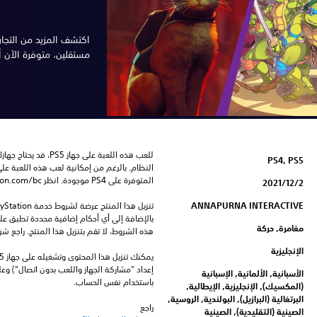
اكتشف المزيد من التجار
مستقلين، متوفرة الآن أو ستتو
PS4, PS5
المتوفرة على PS4 موجودة. انظر ‎PlayStation.com/bc لمزيد من التفاصيل.
2‏/12‏/2021
ANNAPURNA INTERACTIVE
مغامرة, حركة
هذه الشروط، لا تقم بتنزيل هذا المنتج. راجع ش
الإنجليزية
الأسبانية, الألمانية, الإسبانية
باستخدام نفس الحساب.
(المكسيك), الإنجليزية, الإيطالية,
البرتغالية (البرازيل), البولندية, الروسية,
راجع 
الصينية (التقليدية), الصينية