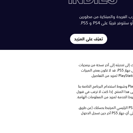
ب الفريدة والمبتكرة من مطورين
فر قريبًا على PS4 و PS5.
تعرّف على المزيد
للعب هذه اللعبة على جهاز PS5، قد يحتاج جهازك إلى تحديثه إلى آخر نسخة من برمجيات 
النظام. بالرغم من إمكانية لعب هذه اللعبة على جهاز PS5، قد لا تكون بعض الميزات 
تنزيل هذا المنتج عرضة لشروط خدمة‫ PlayStation وشروط استخدام البرنامج الخاصة بنا 
بالإضافة إلى أي أحكام إضافية محددة تطبق على هذا المنتج. إذا كنت لا ترغب في قبول 
روط الخدمة لمزيد من المعلومات الهامة.
يمكنك تنزيل هذا المحتوى وتشغيله على جهاز PS5 الرئيسي المرتبط بحسابك (عن طريق 
إعداد "مشاركة الجهاز واللعب بدون اتصال") وعلى أي جهاز PS5 آخر حين تسجل الدخول 