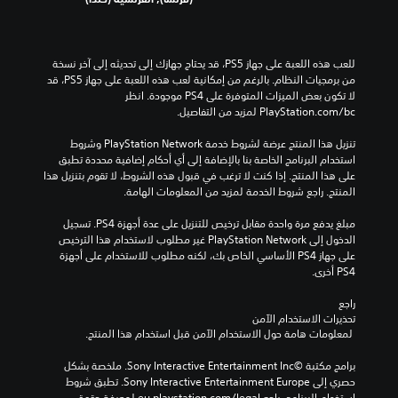
للعب هذه اللعبة على جهاز PS5، قد يحتاج جهازك إلى تحديثه إلى آخر نسخة 
من برمجيات النظام. بالرغم من إمكانية لعب هذه اللعبة على جهاز PS5، قد 
لا تكون بعض الميزات المتوفرة على PS4 موجودة. انظر 
‎PlayStation.com/bc لمزيد من التفاصيل.
تنزيل هذا المنتج عرضة لشروط خدمة PlayStation Network وشروط 
استخدام البرنامج الخاصة بنا بالإضافة إلى أي أحكام إضافية محددة تطبق 
على هذا المنتج. إذا كنت لا ترغب في قبول هذه الشروط، لا تقوم بتنزيل هذا 
المنتج. راجع شروط الخدمة لمزيد من المعلومات الهامة.
مبلغ يدفع مرة واحدة مقابل ترخيص للتنزيل على عدة أجهزة PS4. تسجيل 
الدخول إلى PlayStation Network غير مطلوب لاستخدام هذا الترخيص 
على جهاز PS4 الأساسي الخاص بك، لكنه مطلوب للاستخدام على أجهزة 
PS4 أخرى.
راجع 
تحذيرات الاستخدام الآمن
 لمعلومات هامة حول الاستخدام الآمن قبل استخدام هذا المنتج.
برامج مكتبة ©Sony Interactive Entertainment Inc. ملخصة بشكل 
حصري إلى Sony Interactive Entertainment Europe. تطبق شروط 
استخدام البرنامج، راجع eu.playstation.com/legal لمعرفة حقوق 