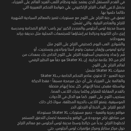
في القدم المستقل الذي يعتمد عليه ونظام اللعب الفريد القائم على الفيزياء،
يحصل لاعبي ألعاب التزلج الإلكتروني علي ضوابط التحكم التعبيرية التي
طالما حلموا بها.
تعمق في جنة التزلج على اللوح مع مستويات تتميز بالمعالم السياحية الشهيرة
للتزلج والعناصر البيئية، والتي تشمل،
وسط مدينة لوس أنجلوس والمنحدر الكبير 'بيج رامب' البالغ الضخامة ومدرسة
إيزي داي الثانوية وخرائط تم إنشاؤها للمجتمعات المحلية مثل حديقة جراند
وهيودلاند
والشوارع. العب اليوم كمحترفي التزلج على اللوح مثل
تياجو ليموس وإيفان سميث وتوم أستا وبراندون ويستجيت، أو
قٌم بإعداد وتخصيص أسطورة التزلج على اللوح الخاص بك بمعدات من
أكثر من 30 علامة تجارية. إن Skater XL هو حقاً هو النظير الرقمي
لعالم التزلج على اللوح.
مميزات Skater XL تشمل:
حرية التعبير - لا تحتوي عناصر التحكم الخاصة بSkater XL
والقائمة على الفيزياء على أي حيل مبرمجة مسبقاً - فقط الحركة
بواسطة مقبض عصا الإبهام. كل عصا إبهام متصلة
بالقدم المقابلة للمتزلج وكلما يحرك اللاعب العصا،
يستجيب اللوح على الفور. كما هو الحال في الأدوات
الموسيقية، يتمتع اللاعب بالحرية المطلقة، سواءً كان ذلك
الدفع للتزلج على الخط أو التزحلق الحر.
مواقع رمزية واقعية - جميع مستويات Skater XL مستوحاة
من مناطق تزلج موجودة في الواقع ومٌصممة لضمان التدفق المستمر
لخطوط التزلج. بدءاً من خرائط وسط مدينة لوس أنجلوس مع معالم التزلج
حول مركز ستابلز ومركز مؤتمرات لوس أنجلوس، حتى