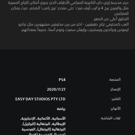
حرم مدرسة إيزي داي الثانوية المترامي الأطراف الذي يحوي أماكن التزلج المميزة
مثل والينبرج بيج 4 و'ليب أوف فيث' حتى منحدر 'بيج رامب' الضخم، حيث يمكن
للمتزلجين
التحليق أعلى من الصقر.
العب كمحترفي تزلج حقيقيين - اختر من بين محترفين مشهورين مثل تياجو
ليموس وبراندون ويستجيت وإيفان سميث وتوم أستا، جميعاً بمعداتهم
المنصة:
PS4
الإصدار:
27‏/7‏/2020
الناشر:
EASY DAY STUDIOS PTY LTD
الأنواع:
رياضة
لغات الشاشة:
الأسبانية, الألمانية, الإنجليزية,
الإيطالية, البرتغالية (البرازيل),
البرتغالية (البرتغال), الفرنسية
(فرنسا), الفرنسية (كندا)