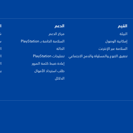
القيم
الدعم
ا
البيئة
مركز الدعم
ش
إمكانية الوصول
السلامة الخاصة بـ PlayStation
سي
السلامة عبر الإنترنت
الحالة
ا
تحقيق التنوع والمساواة والدمج الاجتماعي
تصليحات PlayStation
ا
إعادة ضبط كلمة المرور
ا
طلب استرداد الأموال
ب
الدلائل