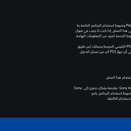
تنزيل هذا المنتج عرضة لشروط خدمة‫ PlayStation وشروط استخدام البرنامج الخاصة بنا 
بالإضافة إلى أي أحكام إضافية محددة تطبق على هذا المنتج. إذا كنت لا ترغب في قبول 
روط الخدمة لمزيد من المعلومات الهامة.
يمكنك تنزيل هذا المحتوى وتشغيله على جهاز PS5 الرئيسي المرتبط بحسابك (عن طريق 
إعداد "مشاركة الجهاز واللعب بدون اتصال") وعلى أي جهاز PS5 آخر حين تسجل الدخول 
برامج مكتبة ©Sony Interactive Entertainment Inc. ملخصة بشكل حصري إلى Sony 
Interactive Entertainment Europe. تطبق شروط استخدام البرنامج، راجع 