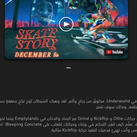
أنت شيطانٌ في Underworld، مخلوقٌ من زجاجٍ وألم. لقد وهبك الشيطان لوح تزلجٍ بصفقةٍ
بتلعه، وبذلك سوف تتحرر.
استمتع بأداء حركات Ollie و Kickflip و Grind
تبدو مستحيلة. تعلّم كيف تتقن ال
نت تهيئ قدميك لتنفيذ حركة Kickflip مثالية.