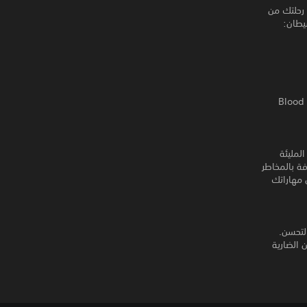
 رحلتك من
يطان:
تجوّل في Underworld على إيقاعاتٍ موسيقى تصويرية مؤثّرةٍ من إبداع فنان نيويورك الغامض Blood
الية المليئة
ة بالمخاطر
 مهاراتك
 حيلة تزلج للتطور والتحسن.
 الضارية