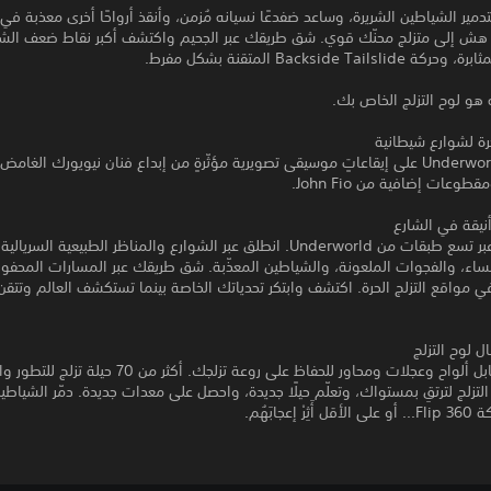
لتدمير الشياطين الشريرة، وساعد ضفدعًا نسيانه مُزمن، وأنقذ أرواحًا أخرى معذبة في
 هش إلى متزلج محنّك قوي. شق طريقك عبر الجحيم واكتشف أكبر نقاط ضعف الش
Backside Tails المتقنة بشكل مفرط.
 هو لوح التزلج الخاص بك.
رة لشوارع شيطانية
أنيقة في الشارع
تزلج بمهارة عبر تسع طبقات من Underworld. انطلق عبر الشوارع والمناظر الطبيعية السري
ساء، والفجوات الملعونة، والشياطين المعذّبة. شق طريقك عبر المسارات المحفوف
في مواقع التزلج الحرة. اكتشف وابتكر تحدياتك الخاصة بينما تستكشف العالم وتتقن
 لوح التزلج
بعْ روحك مقابل ألواح وعجلات ومحاور للحفاظ على روعة تزلجك. أكثر من 70
لتزلج لترتقِ بمستواك، وتعلّم حيلًا جديدة، واحصل على معدات جديدة. دمّر الشياطين
 إعجابَهُم.