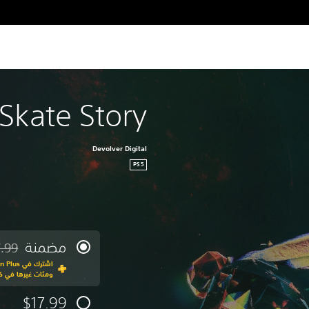
Skate Story
Devolver Digital
PS5
مضمنة
7.99
مخصوم 
ومئات غيرها في كت
$17.99