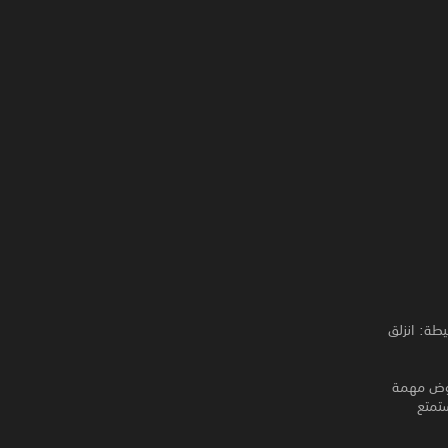
 بسيطة: انزلق
 عبر الرماد والدخان في Emptylands بينما تخوض مهمة
تحكم في وزنك وحركتك لتتغلب على Weeping Concrete. استمتع