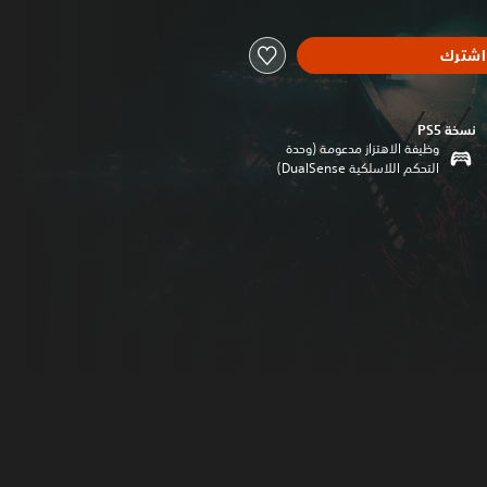
اشترك
نسخة PS5‏
وظيفة الاهتزاز مدعومة (وحدة
التحكم اللاسلكية DualSense‏)