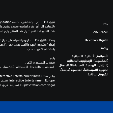
PS5
هذه الشروط، لا تقم بتنزيل هذا المنتج. راجع ش
8‏/12‏/2025
Devolver Digital
رياضة
باستخدام نفس الحساب.
الأسبانية, الألمانية, الإسبانية
راجع 
(المكسيك), الإنجليزية, البرتغالية
تحذيرات الاستخدام الآمن
(البرازيل), الروسية, الصينية (التقليدية),
 لمعلومات هامة حول الاستخدام الآمن قبل استخدام هذا المنتج.
الصينية (المبسطة), الفرنسية (فرنسا),
الكورية, اليابانية
eu.playstation.com/legal لمعرفة حقوق الاستخدام الكاملة.