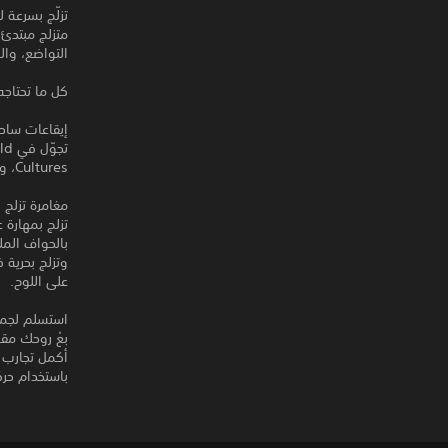
تزلّج بسرعة 
متزلج مبتدئ
التواضع، والمثابرة، وحركة lide
كل ما تحتاجه
إيقاعات ساح
Cultures، ومقطوعات إضافية من John Fio.
مغامرة تزلج 
بالحواف المل
وتزلج بحرية 
على اللوح.
استسلم لجمال
أكمل تجارب ا
باستخدام حركة 360 Flip... أو على الأقل أَثِرْ