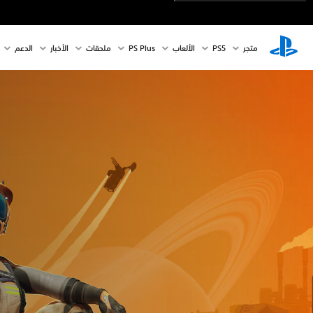
متجر
PS5‏
الألعاب
PS Plus
ملحقات
الأخبار
الدعم