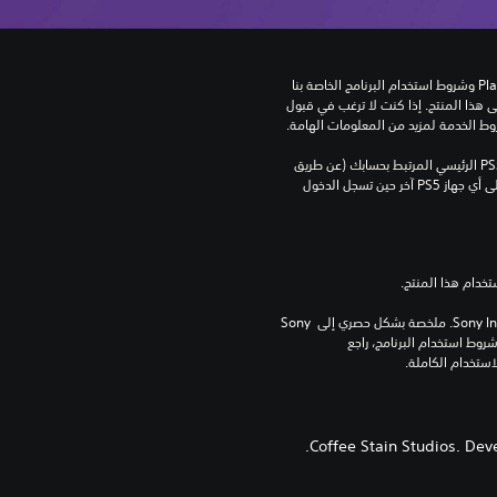
تنزيل هذا المنتج عرضة لشروط خدمة‫ PlayStation وشروط استخدام البرنامج الخاصة بنا 
بالإضافة إلى أي أحكام إضافية محددة تطبق على هذا المنتج. إذا كنت لا ترغب في قبول 
روط الخدمة لمزيد من المعلومات الهامة.
يمكنك تنزيل هذا المحتوى وتشغيله على جهاز PS5 الرئيسي المرتبط بحسابك (عن طريق 
إعداد "مشاركة الجهاز واللعب بدون اتصال") وعلى أي جهاز PS5 آخر حين تسجل الدخول 
برامج مكتبة ©Sony Interactive Entertainment Inc. ملخصة بشكل حصري إلى Sony 
Interactive Entertainment Europe. تطبق شروط استخدام البرنامج، راجع 