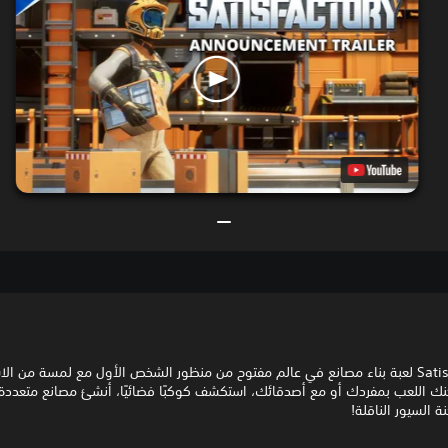
تعد Satisfactory لعبة بناء مصانع في عالم مفتوح من منظور الشخص الأول مع لمسة من 
كنك اللعب بمفردك أو مع أصدقائك، استكشف كوكبًا فضائيًا، أنشئ مصانع متعددة
ة السيور الناقلة!