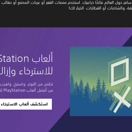
سافر حول العالم فاتحًا ذراعيك. استخدم منصات القفز أو عربات المصنع أو حقائب ا
ئقة، والشاحنات أو القطارات. الخيار لك!
للاسترخاء وإزالة
تخلص من التوتر، واسترخِ، واهر
من أفضل ألعاب PlayStation لتهدئة عقلك وجسدك.
استكشف ألعاب الاسترخاء