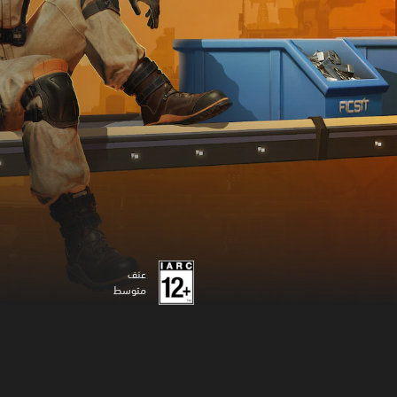
عنف
متوسط