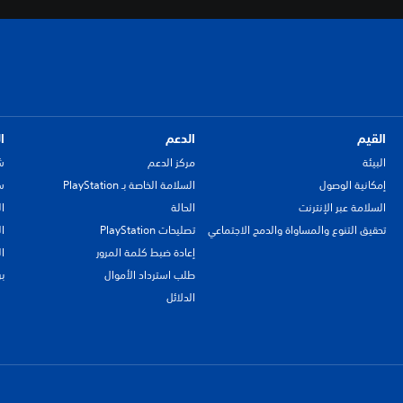
القيم
الدعم
ا
البيئة
مركز الدعم
ش
إمكانية الوصول
السلامة الخاصة بـ PlayStation
سي
السلامة عبر الإنترنت
الحالة
ا
تحقيق التنوع والمساواة والدمج الاجتماعي
تصليحات PlayStation
ا
إعادة ضبط كلمة المرور
ا
طلب استرداد الأموال
ب
الدلائل