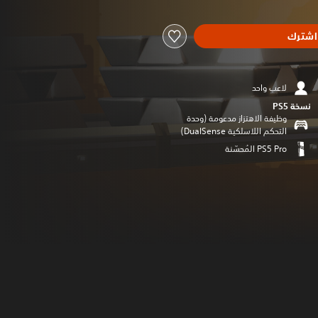
اشترك
لاعب واحد
نسخة PS5‏
وظيفة الاهتزاز مدعومة (وحدة
التحكم اللاسلكية DualSense‏)