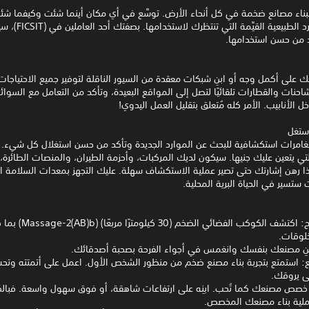
 ببناء مصانع ضخمة في كل أنحاء الأرض. توسَّع في أي مكان أينما شئت وكيفما ش
مليء بالموارد الطبيعية القيِّمة 
د من حسن استخدامها.
على أكمل وجه أو ابنِ شبكات معقدة من السيور الناقلة لتوفير جميع الاحتياجات
لشاحنات والقطارات تلقائيًا لتصل إلى المواقع البعيدة، وتأكد من التعامل مع السوائ
خل الأنابيب. الأمر كله مُتعلق بتقليل العمل اليدوي!
ستغل
امرات استكشافية للبحث عن الموارد الجديدة وتأكد من حسن استغلال كل شيء. ا
ي يتعين عليك جنيها. سيكون لديك المركبات، وأحزمة الطيران، والمنصات الطائرة،
ذا رهن إشارتك حتى تصير عملية الاستكشاف سهلة. عليك التجهز بمعدات السلامة ا
ت ستسير في الحياة البرية المحلية.
• عالم مفتوح: اكتشف الكوكب الفضائي الضخم
لوقات.
ابنِ مصنعك بنفسك وانغمس في أجواء الفرحة بصحبة أصدقائك.
ع: استمتع بتجربة بناء مصنع ضخم من منظور الشخص الأول. اعمل على أتمتته وتحس
ى يروقك.
خصص مصنعك كما تُحب. ابنِه على ارتفاعات شاهقة، أو فوق سهول واسعة. فبالك
ملية بناء مصنعك المخصص.