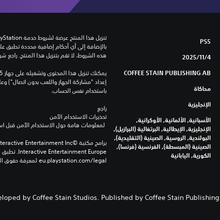
PS5
هذه الشروط، لا تقم بتنزيل هذا المنتج. راجع ش
4‏/11‏/2025
COFFEE STAIN PUBLISHING AB
محاكاة
باستخدام نفس الحساب.
الإنجليزية
راجع 
تحذيرات الاستخدام الآمن
الأسبانية, الألمانية, الأوكرانية,
 لمعلومات هامة حول الاستخدام الآمن قبل استخدام هذا المنتج.
الإنجليزية, الإيطالية, البرتغالية (البرازيل),
البولندية, الروسية, الصينية (التقليدية),
الصينية (المبسطة), الفرنسية (فرنسا),
الكورية, اليابانية
eu.playstation.com/legal لمعرفة حقوق الاستخدام الكاملة.