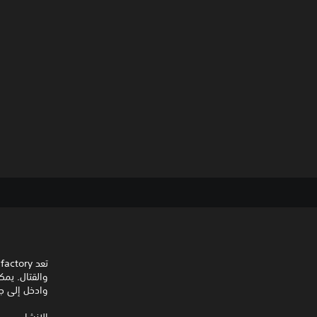
والقتال. يم
وادخل إلى جن
الإنشاء