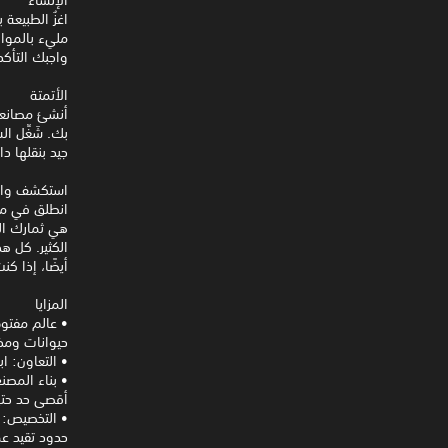
اغزُ الطبيعة
واجبك التأك
الأتمتة
أنشئ مصانعك 
بك. شَغِّل ا
جيد بنقلها دا
استكشف وا
انطلق في مغ
هي ثمارك الت
الكثير. كل ه
أيضًا، إذا كن
المزايا
حيوانات ومخ
• التعاون: 
• بناء المصن
أقصى حد حت
• التخصيص: 
حدود تقيد ع