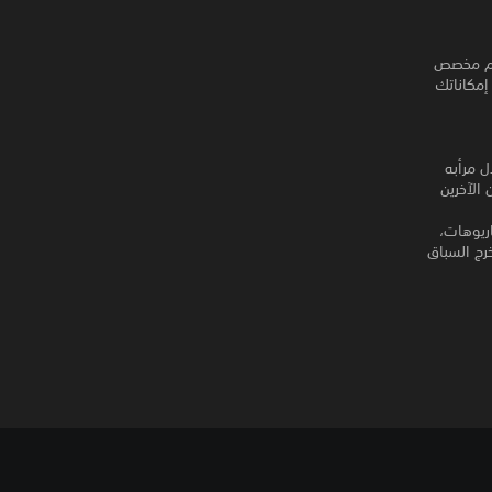
دعم مخصص
إمكاناتك
ل مرأبه
الآخرين
اريوهات،
رج السباق