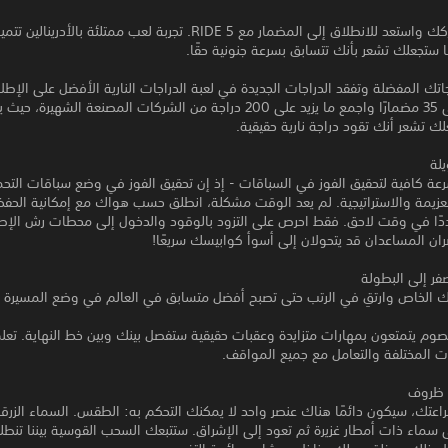
زد سرعة محركك واستعد للانطلاق إلى المضمار مع RIDE 5. تجربة لعب ممتلئة بالأدر
ا ستجعلك تشعر بأنك تتسابق بسرعة جنونية حقًا.
جاتك المفضلة وتفقد الدراجات الجديدة في لعبة الدراجات النارية الأفضل على الإطل
فيما يزيد على 35 مضمارًا واجمع ما يزيد على 200 دراجة من الشركات المصنعة الشهير
ك تشعر أنك تقود دراجة نارية حقيقية.
يلة
عة كافية لتحقيق الفوز في السباقات - إذ إن تحقيق الفوز في وضع سباقات التحم
لعزيمة والاستراتيجية. لم يعد الوقت مشكلة، انطلق حسب هواك مع إمكانية الحفظ
دًا في وقت لاحق. فقط احرص على التزود بالوقود والدخول إلى محطات رش الإصل
ان المساعدان قد يتحولان إلى أسوأ كوابيسك سريعًا!
فر إلى البطولة
بك الخاص وارتقِ في الرتب حتى تصبح أفضل متسابق في العالم في وضع المسيرة ا
وم يتمتعون بمهارات متزايدة وعقبات حقيقية ستفصل بينك وبين خط النهاية. تعل
ات المختلفة والتعامل مع جميع المواقف.
 ظروف
اعتك، سيكون دائمًا هناك عنصر واحد لا يمكنك التحكم به: الطقس. السماء الزرقا
 سماء ذات أمطار غزيرة ثم تعود إلى الإشراق. ستتبعك السحب القوسية بيننا تنطل