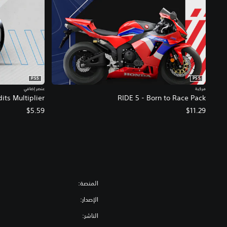
PS5
PS5
مركبة
عنصر إضافي
its Multiplier
RIDE 5 - Born to Race Pack
$5.59
$11.29
المنصة:
الإصدار:
الناشر: