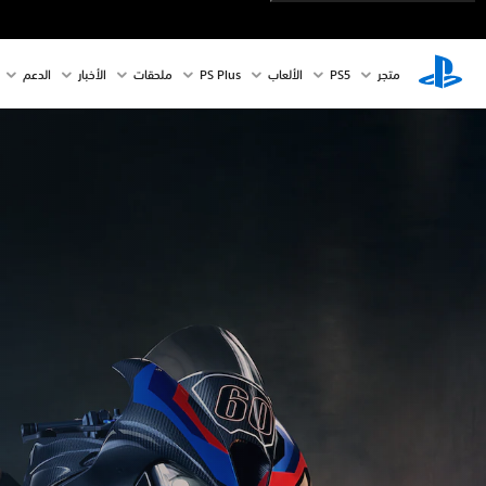
متجر
PS5‏
الألعاب
PS Plus
ملحقات
الأخبار
الدعم