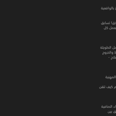
ينالين تتميز بالواقعية
اق! تسابق
ة، حيث يعمل كل
ل الطويلة
 والخروج
اح -
لمهنية
م كيف تتقن
ء الصافية
ق بين