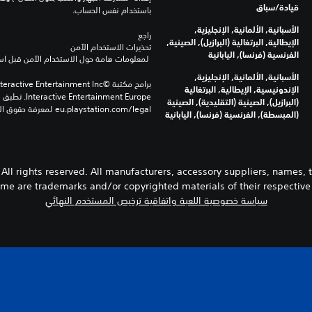
قيادة/سباق
باستخدام نفس الحساب.
الأسبانية, الألمانية, الإنجليزية,
راجع 
الإيطالية, البرتغالية (البرازيل), الصينية,
تحذيرات الاستخدام الآمن
الفرنسية (فرنسا), اليابانية
 لمعلومات هامة حول الاستخدام الآمن قبل استخدام هذا المنتج.
الأسبانية, الألمانية, الإنجليزية,
الإندونيسية, الإيطالية, البرتغالية
(البرازيل), الصينية (التقليدية), الصينية
eu.playstation.com/legal لمعرفة حقوق الاستخدام الكاملة.
(المبسطة), الفرنسية (فرنسا), اليابانية
All rights reserved. All manufacturers, accessory suppliers, names,
ame are trademarks and/or copyrighted materials of their respective
سياسة خصوصية اللعبة واتفاقية ترخيص المستخدم النهائي