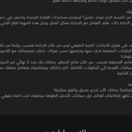
كل ذلك سيخلق حولك مناظر ومشاهد دائمة التغير.
قُد.
 من المسار الذي تريده، صحيح؟ استخدم مساعدات القيادة الجديدة واحصل على 
الحاجة ذلك. تعلم التعامل مع الدراجة بشكل أفضل وحيل هذه المهنة لتبلغ أقصى 
 على هاوي الدراجات النارية الحقيقي ليس من خلال الدراجة فحسب، وإنما من خلا
ع الطرازات المفضلة لديك منها وخصصها حسب هواك. شارك تصميماتك مع اللاعبين 
لوبك!
عناصر التجميلية فحسب. من خلال صانع السباق، يمكنك بناء عدد لا نهائي من السين
سباقات الفردية إلى البطولات الكاملة، اختر دراجاتك ومضاميرك وتعامل بصفتك مخ
 الخاصة.
ة
لشاشة! يمكنك الآن تحدي صديق والفوز مباشرة!
 تُظهر إمكانياتك للعالم، فإن سباقات التحمل الطويلة ستضعك تحت اختبار حقيقي.