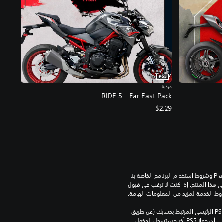
PS5
مركبة
RIDE 5 - Far East Pack
$2.29
تنزيل هذا المنتج عرضة لشروط خدمة‫ PlayStation وشروط استخدام البرنامج الخاصة بنا 
بالإضافة إلى أي أحكام إضافية محددة تطبق على هذا المنتج. إذا كنت لا ترغب في قبول 
روط الخدمة لمزيد من المعلومات الهامة.
يمكنك تنزيل هذا المحتوى وتشغيله على جهاز PS5 الرئيسي المرتبط بحسابك (عن طريق 
إعداد "مشاركة الجهاز واللعب بدون اتصال") وعلى أي جهاز PS5 آخر حين تسجل الدخول 