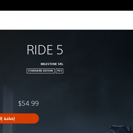
RIDE 5
MILESTONE SRL
STANDARD EDITION
PS5
$54.99
إضافة إل