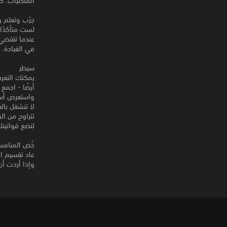
المنحنيات. 
جرّب وتعلم و
لست متأكدًا
عندما تقتضي 
في القيادة.
سيطر
يمكنك التعرف
أيضًا - اجم
واستعرض أس
لا تنشغل بال
تتراوح من ال
لتضع قوانينك
خُض المنافس
عاد تقسيم ا
وإذا أردت أن