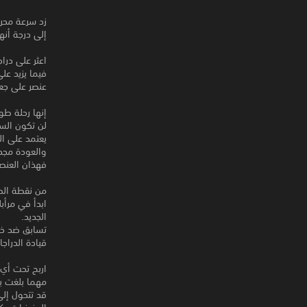
إلى درجة أنه
اعثر على درا
عنصر على جعل
إنها رحلة طو
لن تكون السر
يعتمد على ا
والعودة مجد
فهذان العنصر
من نقطة الص
ابدأ في مرأ
الجديد.
تسابق ضد خص
قيادة الدراج
اربح تحت أي
مهما بلغت بر
قد تتحول إلى