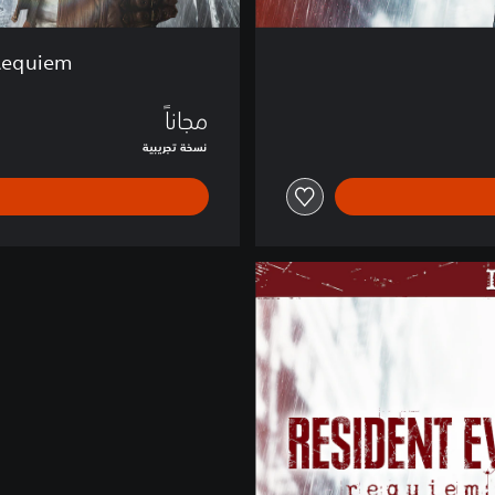
i
e
t Evil Requiem
m
-
مجاناً
ا
ل
نسخة تجريبية
ن
س
خ
ة
ا
ل
ت
ج
ر
ي
ب
ي
ة