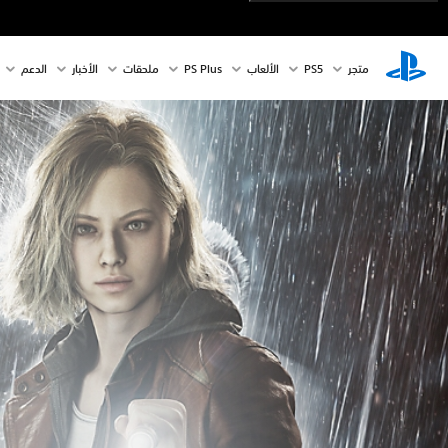
متجر
PS5‏
الألعاب
PS Plus
ملحقات
الأخبار
الدعم