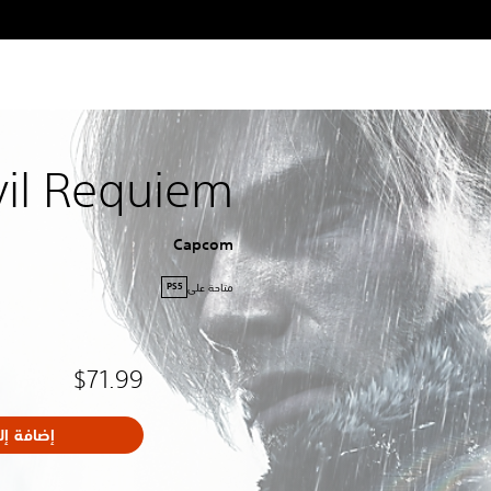
vil Requiem
Capcom
متاحة على
PS5
$71.99
إضافة إل