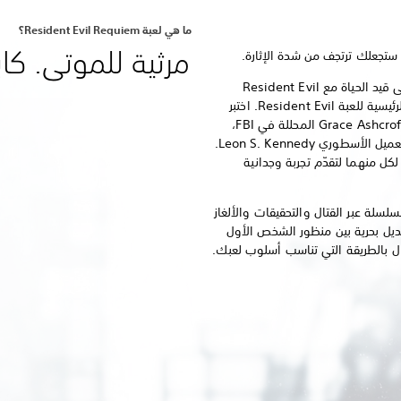
ما هي لعبة Resident Evil Requiem؟
مرثية للموتى. كا
 ستجعلك ترتجف من شدة الإثارة.
يطلّ عهد جديد من ألعاب رعب البقاء على قيد الحياة مع Resident Evil
Requiem، الجزء التاسع من السلسلة الرئيسية للعبة Resident Evil. اختبر
رعب البقاء على قيد الحياة المخيف مع Grace Ashcroft المحللة في FBI،
وانغمس في أحداث مليئة بالإثارة مع العميل الأسطوري Leon S. Kennedy.
كل منهما لتقدّم تجربة وجدانية
سلسلة عبر القتال والتحقيقات والألغاز
تبديل بحرية بين منظور الشخص الأول
 بالطريقة التي تناسب أسلوب لعبك.