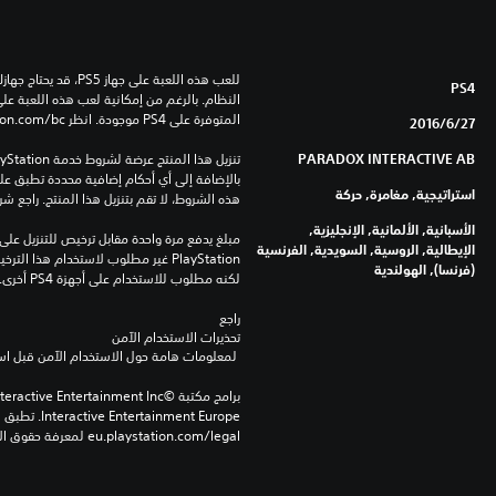
PS4
المتوفرة على PS4 موجودة. انظر ‎PlayStation.com/bc لمزيد من التفاصيل.
27‏/6‏/2016
PARADOX INTERACTIVE AB
استراتيجية, مغامرة, حركة
هذه الشروط، لا تقم بتنزيل هذا المنتج. راجع ش
الأسبانية, الألمانية, الإنجليزية,
الإيطالية, الروسية, السويدية, الفرنسية
(فرنسا), الهولندية
لكنه مطلوب للاستخدام على أجهزة PS4 أخرى.
راجع 
تحذيرات الاستخدام الآمن
 لمعلومات هامة حول الاستخدام الآمن قبل استخدام هذا المنتج.
eu.playstation.com/legal لمعرفة حقوق الاستخدام الكاملة.