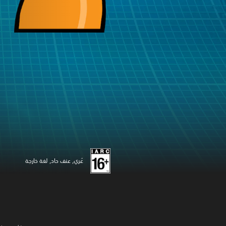
عُري, عنف حاد, لغة خارجة