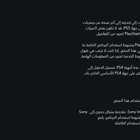
للعب هذه اللعبة على جهاز PS5، قد يحتاج جهازك إلى تحديثه إلى آخر نسخة من برمجيات 
النظام. بالرغم من إمكانية لعب هذه اللعبة على جهاز PS5، قد لا تكون بعض الميزات 
تنزيل هذا المنتج عرضة لشروط خدمة‫ PlayStation وشروط استخدام البرنامج الخاصة بنا 
بالإضافة إلى أي أحكام إضافية محددة تطبق على هذا المنتج. إذا كنت لا ترغب في قبول 
روط الخدمة لمزيد من المعلومات الهامة.
مبلغ يدفع مرة واحدة مقابل ترخيص للتنزيل على عدة أجهزة PS4. تسجيل الدخول إلى 
PlayStation غير مطلوب لاستخدام هذا الترخيص على جهاز PS4 الأساسي الخاص بك، 
برامج مكتبة ©Sony Interactive Entertainment Inc. ملخصة بشكل حصري إلى Sony 
Interactive Entertainment Europe. تطبق شروط استخدام البرنامج، راجع 