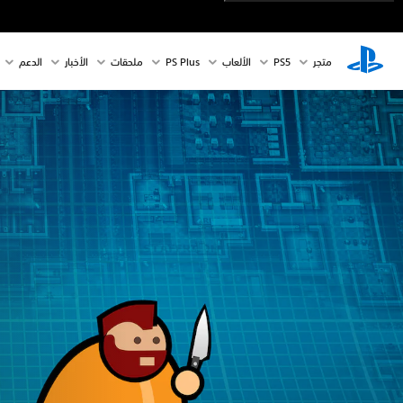
متجر
PS5‏
الألعاب
PS Plus
ملحقات
الأخبار
الدعم