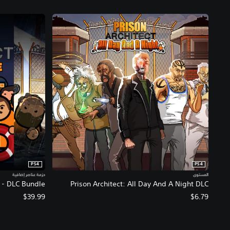
PS4
PS4
المستوى
حزمة عناصر إضافية
t - DLC Bundle
Prison Architect: All Day And A Night DLC
$39.99
$6.79