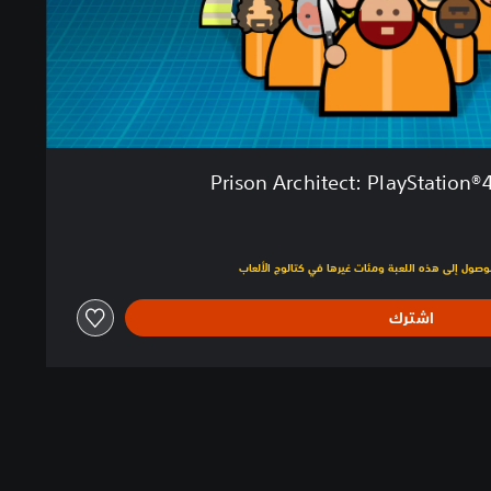
Prison Architect: PlayStation®
لبالغ $22.49‏
اشترك