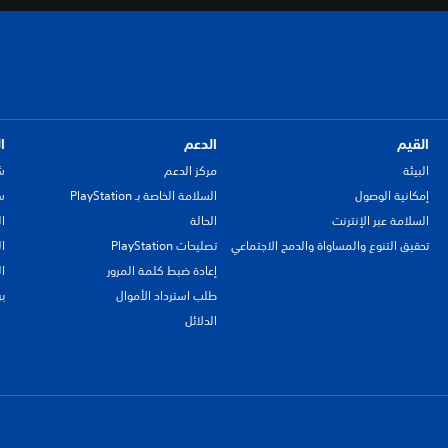
القيم
الدعم
ا
البيئة
مركز الدعم
ش
إمكانية الوصول
السلامة الخاصة بـ PlayStation
سي
السلامة عبر الإنترنت
الحالة
ا
تحقيق التنوع والمساواة والدمج الاجتماعي
تصليحات PlayStation
ا
إعادة ضبط كلمة المرور
ا
طلب استرداد الأموال
ب
الدلائل