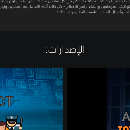
ا معماريًا وحاكمًا، يمكنك التحكم في كل تفاصيل سجنك - من بناء الزنازين والم
توظيف الموظفين وإنشاء برامج للإصلاح - كل ذلك أثناء التعامل مع المخبرين وتهري
ات وأعمال الشغب واسعة النطاق وغير ذلك!
الإصدارات:‏
P
r
i
s
o
n
A
r
c
h