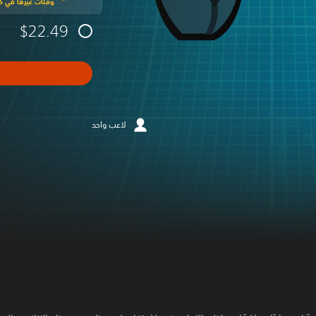
ومئات غيرها في كت
$22.49
لاعب واحد