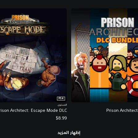
t
i
o
n
PS4
المستوى
rison Architect: Escape Mode DLC
Prison Architec
$8.99
إظهار المزيد