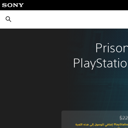
بحث
Prison
PlayStati
$22
من السعر الأصلي البالغ $22.49‏
اشترك في PlayStation Plus إضافي للوصول إلى هذه اللعبة