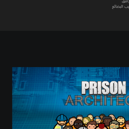
رافق
ب البضائع