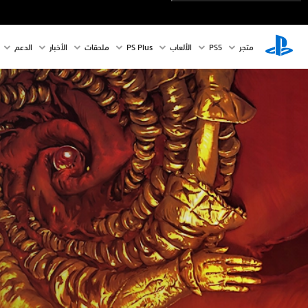
متجر
PS5‏
الألعاب
PS Plus
ملحقات
الأخبار
الدعم