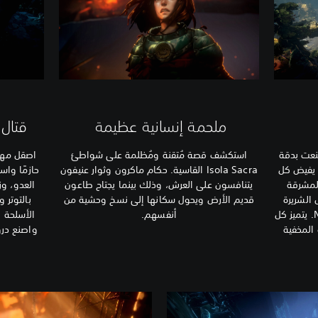
ملحمة إنسانية عظيمة
قتال 
ُنعت بدقة
استكشف قصة مُتقنة ومُظلمة على شواطئ
اصقل مها
. يفيض كل
Isola Sacra القاسية. حكام ماكرون وثوار عنيفون
حازمًا واس
لمشرقة
يتنافسون على العرش، وذلك بينما يجتاح طاعون
العدو، و
ى الظلال الشريرة
قديم الأرض ويحول سكانها إلى نسخ وحشية من
بالتوتر 
الملطخة بالأشلاء في Nameless Pass. يتميز كل
أنفسهم.
الأسلحة ب
المخفية
واصنع درو