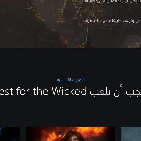
أهميتها ويمكنك لعبها بمفردك أو مع ما يصل إلى 4 لاعبين في وضع لعب
اص وارسم طريقك عبر عالم مزقه
الميزات الأساسية
تلعب No Rest for the Wicked