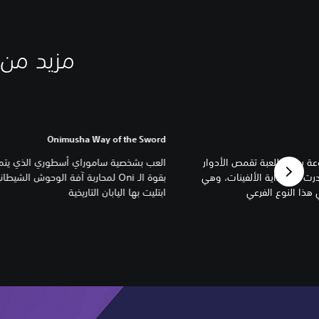
مزيد من الألعاب مث
Onimusha Way of the Sword
 بعناية للعبة تقمص الأدوار
العب بشخصية ساموراي أسطوري الذي يتم
درت في بداية الألفينات، وهي
بقوة الـ Oni لمحاربة آفة الوحوش الشيطا
هذا النوع الفرعي
ابتليت بها اليابان التاريخية