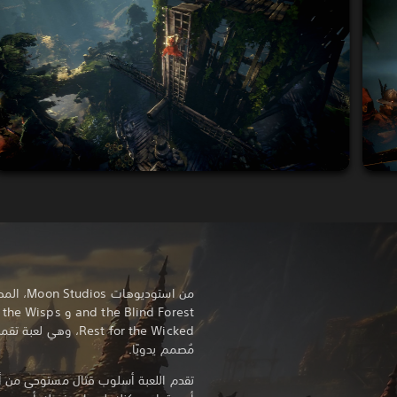
Rest for the Wicked،
مُصمم يدويًا.
تقدم اللعبة أسلوب قتال مستوحى من أل