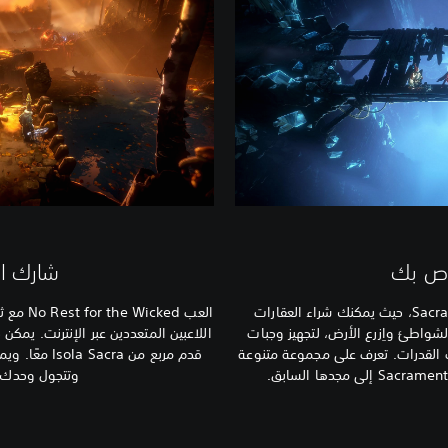
ص بك
شارك ال
خُذ قسطًا من الراحة في بلدة Sacrament، حيث يمكنك شراء العقارات
العب ked
الشواطئ واِزرع الأرض، لتجهيز وجبات
اللاعبين المتعددين عبر الإنترنت. يم
ت القدرات. تعرف على مجموعة متنوعة
قدم مربع من ra
وتتجول وحدك - 