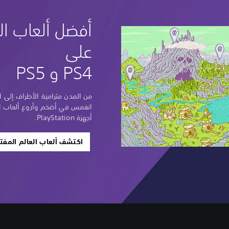
أفضل ألعاب ال
على
PS4 و PS5
من المدن مترامية الأطراف إلى ال
انغمس في أضخم وأروع ألعاب ال
أجهزة PlayStation.
اكتشف ألعاب العالم المفت