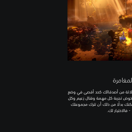
مغامرة
No Rest for the Wic مع ثلاثة من أصدقائك كحد أقصى في وضع
كن خوض تجربة كل مهمة وقتال زعيم وكل
Isola Sac معًا. ويمكنك بدلًا من ذلك أن تترك مجموعتك
فالاختيار لك.