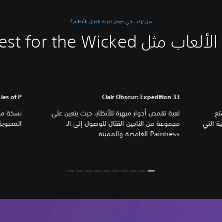
هل ترغب في خوض تجربة الخيال المُظلم؟
ل No Rest for the Wicked...
Lies of P
Clair Obscur: Expedition 33
تع
لعبة تقمص أدوار مبهرة للأنظار، حيث يتعين على
نية التي
مجموعة من الناجين القتال للوصول إلى الـ
المحبوبة nocchio
Paintress الغامضة والمميتة