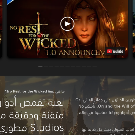
ما هي لعبة No Rest for the Wicked؟
لعبة تقمص أدوار
من استوديوهات Moon Studios، المطورين الحائزين على جوائز للعبتي Ori
and the Blind Forest و Ori and the Will of the Wisps، تأتيكم No
 وهي لعبة تقمص أدوار وحركة حماسية في عالم
Studios مطوري سلسلة Ori.
عاب السولز، حيث كل ضربة لها