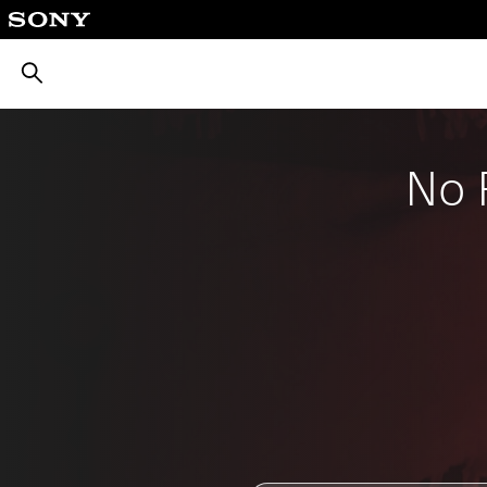
بحث
No 