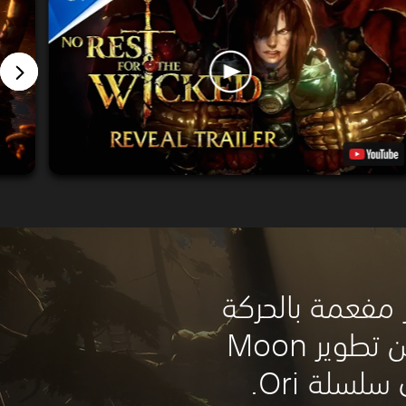
 مفعمة بالحركة
متقنة ودقيقة من تطوير Moon