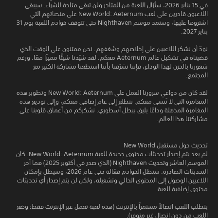
في 15 يناير 2026، ستُزال اللعبة من المتاجر ولن تبقى متاحة للشراء. سيبقى
اللاعبون قادرين على لعب New World: Aeternum على منصاتهم التي
اشتروها عليها، وسنمد موسم Nighthaven حتى تتوقف خوادم اللعبة يوم 31
يناير 2027.
نودّ أن نشكر اللاعبين على إخلاصهم وشغفهم. نحن ممتنون على الوقت الذي
قضيناه في تشكيل عالم Aeternum معكم. لقد شيّدنا شيئًا مميزًا معًا. ورغم
شعورنا بالحزن لهذا الوداع، فإننا تشرّفنا بأننا استطعنا مشاركة الكثير مع
المجتمع.
لقد كان من دواعي سرورنا العمل على New World: Aeternum وتطوير هذه
المغامرة التي لا تُنسى معكم. نتطلع إلى عام إضافي معكم، وإلى توديع هذه
المغامرة المذهلة وداعًا يليق ببطل أسطوري. نشكركم من أعماق قلوبنا على
مشاركتنا هذا العالم.
تحديث حول مستقبل New World
لم يعد يتم إصدار تحديثات محتوى جديدة للعبة New World: Aeternum. كان
الموسم العاشر وتحديث Nighthaven (الذي صدر في أكتوبر 2025) هما آخر
التحديثات الصادرة. ستظل الخوادم فعّالة حتى عام 2026، وسيظل بإمكان
اللاعبين الوصول إلى المحتوى الحالي وتشغيله، ولكن لن يتم إصدار أي تحديثات
محتوى إضافية للعبة.
يتطلب اللعب اتصالاً مستمراً بالإنترنت (هذه لعبة تعمل عبر الإنترنت فقط؛ وضع
اللعب من دون اتصال غير متوفر).