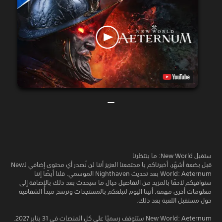
ستقبل New World: ما ينتظرنا
قبل بضعة أشهُر، أخبرناكم يا مجتمعنا العزيز أننا لن نُصدر أي محتوى إضافي لـNew
World: Aeternum بعد تحديث Nighthaven الموسمي. قلنا أيضًا إننا
سنوافيكم لاحقًا بالمزيد من التفاصيل حيال ما سيحدث بعد ذلك بالإضافة إلى
معلومات أخرى مهمة. أتينا اليوم لنبلغكم بالمستجدات ونرسخ مبدأ الشفافية
حول مستقبل اللعبة بعد ذلك.
New World: Aeternum ستتوقف رسميًا على كل المنصات في 31 يناير 2027.