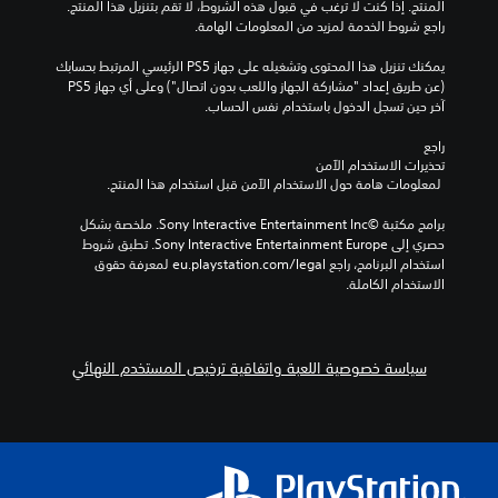
المنتج. إذا كنت لا ترغب في قبول هذه الشروط، لا تقم بتنزيل هذا المنتج. 
ج
و
ي
ر
ي
راجع شروط الخدمة لمزيد من المعلومات الهامة.
ر
ي
ل
ئ
م
ة
ا
ت
ة
ي
ح
يمكنك تنزيل هذا المحتوى وتشغيله على جهاز PS5 الرئيسي المرتبط بحسابك 
ء
ي
و
ة
ل
(عن طريق إعداد "مشاركة الجهاز واللعب بدون اتصال") وعلى أي جهاز PS5 
و
ا
ف
م
ا
آخر حين تسجل الدخول باستخدام نفس الحساب.
ت
ن
تُ
ر
ك
ت
ا
ن
ا
ن
ص
ح
راجع 
ل
ل
قَ
ع
و
تحذيرات الاستخدام الآمن
ت
ت
د
ر
ل
ص
 لمعلومات هامة حول الاستخدام الآمن قبل استخدام هذا المنتج.
ا
ي
ا
ع
ض
ا
ج
ي
ل
ا
م
ل
برامج مكتبة ©Sony Interactive Entertainment Inc. ملخصة بشكل 
إ
ج
ل
ل
م
ت
حصري إلى Sony Interactive Entertainment Europe. تطبق شروط 
ل
ب
ع
ق
م
استخدام البرنامج، راجع eu.playstation.com/legal لمعرفة حقوق 
ر
ى
أ
ل
د
ح
الاستخدام الكاملة.
ف
ج
ن
ا
ر
و
ه
ت
م
د
م
م
م
و
ا
ث
ن
ة
ا
ا
إ
ا
ت
ت
ل
سياسة خصوصية اللعبة واتفاقية ترخيص المستخدم النهائي
ك
ا
ع
ت
ظ
أ
ب
ل
ا
ا
ه
ل
ف
ل
د
م
ر
و
ي
ر
ة
ص
ن
ا
ه
ئ
ت
و
ص
ن
ا
ي
ت
ع
و
ل
ا
ي
ي
ة