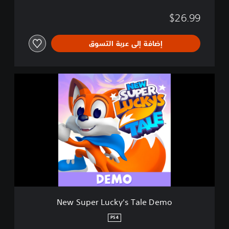
a
$26.99
l
e
إضافة إلى عربة التسوق
N
e
w
S
u
p
e
r
L
u
c
k
y
New Super Lucky's Tale Demo
'
s
PS4
T