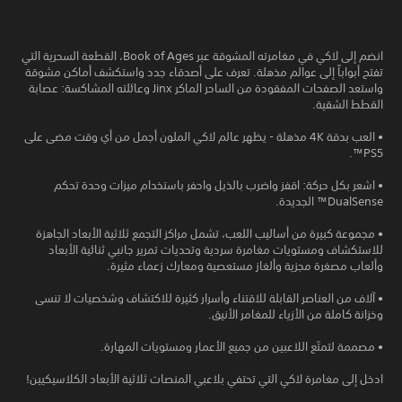
انضم إلى لاكي في مغامرته المشوقة عبر Book of Ages، القطعة السحرية التي
تفتح أبواباً إلى عوالم مذهلة. تعرف على أصدقاء جدد واستكشف أماكن مشوقة
واستعد الصفحات المفقودة من الساحر الماكر Jinx وعائلته المشاكسة: عصابة
القطط الشقية.
• العب بدقة 4K مذهلة - يظهر عالم لاكي الملون أجمل من أي وقت مضى على
PS5™.
• اشعر بكل حركة: اقفز واضرب بالذيل واحفر باستخدام ميزات وحدة تحكم
DualSense™ الجديدة.
• مجموعة كبيرة من أساليب اللعب، تشمل مراكز التجمع ثلاثية الأبعاد الجاهزة
للاستكشاف ومستويات مغامرة سردية وتحديات تمرير جانبي ثنائية الأبعاد
وألعاب مصغرة مجزية وألغاز مستعصية ومعارك زعماء مثيرة.
• آلاف من العناصر القابلة للاقتناء وأسرار كثيرة للاكتشاف وشخصيات لا تنسى
وخزانة كاملة من الأزياء للمغامر الأنيق.
• مصممة لتمتّع اللاعبين من جميع الأعمار ومستويات المهارة.
ادخل إلى مغامرة لاكي التي تحتفي بلاعبي المنصات ثلاثية الأبعاد الكلاسيكيين!