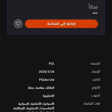
a
مجاناً
l
e
عرض
D
e
إضافة إلى المكتبة
m
o
المنصة:
PS5
الإصدار:
26‏/3‏/2026
الناشر:
PQube Ltd
الأنواع:
العائلة, مغامرة, حركة
الصوت:
الإنجليزية
لغات الشاشة:
الأسبانية, الألمانية, الإسبانية
(المكسيك), الإنجليزية, الإيطالية,