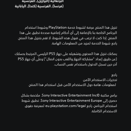
البرتغالية (البرازيل), الفرنسية
(فرنسا), الفرنسية (كندا), اليابانية
تنزيل هذا المنتج عرضة لشروط خدمة‫ PlayStation وشروط استخدام 
البرنامج الخاصة بنا بالإضافة إلى أي أحكام إضافية محددة تطبق على هذا 
المنتج. إذا كنت لا ترغب في قبول هذه الشروط، لا تقم بتنزيل هذا المنتج. 
راجع شروط الخدمة لمزيد من المعلومات الهامة.
يمكنك تنزيل هذا المحتوى وتشغيله على جهاز PS5 الرئيسي المرتبط بحسابك 
(عن طريق إعداد "مشاركة الجهاز واللعب بدون اتصال") وعلى أي جهاز PS5 
آخر حين تسجل الدخول باستخدام نفس الحساب.
راجع 
تحذيرات الاستخدام الآمن
 لمعلومات هامة حول الاستخدام الآمن قبل استخدام هذا المنتج.
برامج مكتبة ©Sony Interactive Entertainment Inc. ملخصة بشكل 
حصري إلى Sony Interactive Entertainment Europe. تطبق شروط 
استخدام البرنامج، راجع eu.playstation.com/legal لمعرفة حقوق 
الاستخدام الكاملة.