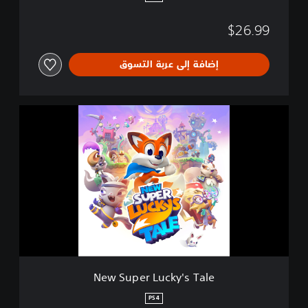
T
a
$26.99
l
e
إضافة إلى عربة التسوق
N
e
w
S
u
p
e
r
L
u
c
k
y
New Super Lucky's Tale
'
s
PS4
T