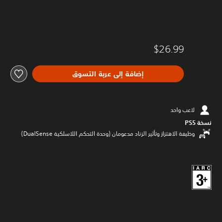
$26.99
إضافة إلى عربة التسوق
لاعب واحد
نسخة PS5‏
وظيفة الاهتزاز وتأثير الزناد مدعومان (وحدة التحكم اللاسلكية DualSense‏)