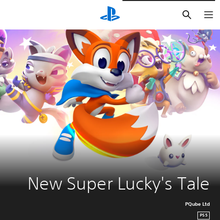
بحث
New Super Lucky's Tale
PQube Ltd
PS5