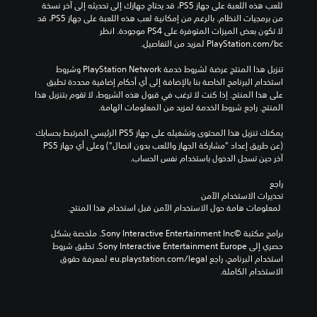
للعب هذه اللعبة على جهاز PS5، قد يحتاج جهازك إلى تحديثه إلى آخر نسخة 
من برمجيات النظام. بالرغم من إمكانية لعب هذه اللعبة على جهاز PS5، قد 
لا تكون بعض الميزات المتوفرة على PS4 موجودة. انظر 
‎PlayStation.com/bc لمزيد من التفاصيل.
تنزيل هذا المنتج عرضة لشروط خدمة PlayStation Network وشروط 
استخدام البرنامج الخاصة بنا بالإضافة إلى أي أحكام إضافية محددة تطبق 
على هذا المنتج. إذا كنت لا ترغب في قبول هذه الشروط، لا تقوم بتنزيل هذا 
المنتج. راجع شروط الخدمة لمزيد من المعلومات الهامة.
يمكنك تنزيل هذا المحتوى وتشغيله على جهاز PS5 الرئيسي المرتبط بحسابك 
(عن طريق إعداد "مشاركة الجهاز واللعب بدون اتصال") وعلى أي جهاز PS5 
آخر حين تسجل الدخول باستخدام نفس الحساب.
راجع 
تحذيرات الاستخدام الآمن
 لمعلومات هامة حول الاستخدام الآمن قبل استخدام هذا المنتج.
برامج مكتبة ©Sony Interactive Entertainment Inc. ملخصة بشكل 
حصري إلى Sony Interactive Entertainment Europe. تطبق شروط 
استخدام البرنامج، راجع eu.playstation.com/legal لمعرفة حقوق 
الاستخدام الكاملة.