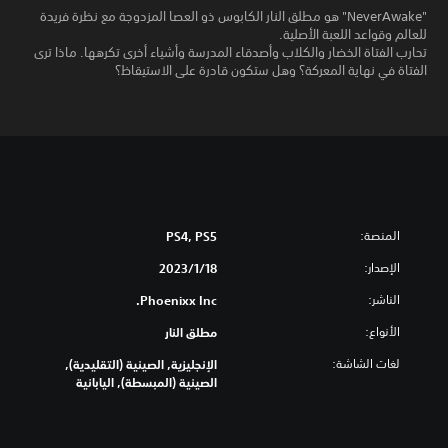
"NeverAwake" هو مطلق النار الكابوس ذو العصا المزدوجة مع نظرة فريدة
للعالم وقواعد اللعبة الأصلية.
تحارب الفتاة الخضار والكلاب وأصدقاء المدرسة وأشياء أخرى تكرهها. ماذا ترى
الفتاة في نهاية المعركة؟ وهل ستكون قادرة على الاستيقاظ؟
المنصة:
PS4, PS5
الإصدار:
18‏/1‏/2023
الناشر:
Phoenixx Inc.
الأنواع:
مطلق النار
لغات الشاشة:
الإنجليزية, الصينية (التقليدية),
الصينية (المبسطة), اليابانية