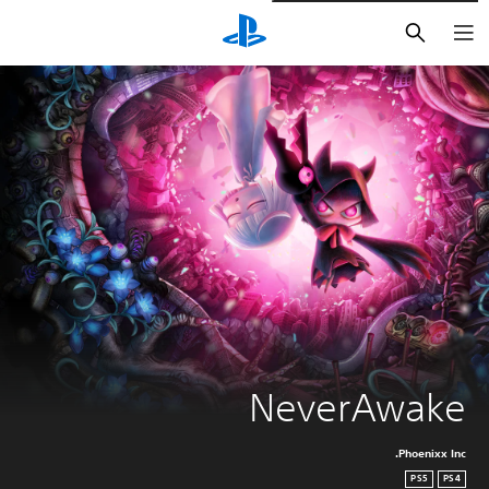
بحث
NeverAwake
Phoenixx Inc.
PS5
PS4