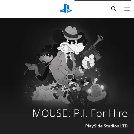
بحث
MOUSE: P.I. For Hire
PlaySide Studios LTD