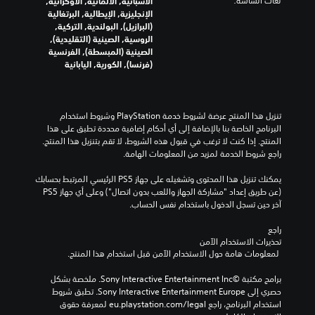
لغات الشاشة:
ل
ن
الأسبانية, الألمانية, الأوكرانية,
و
و
ا
ق
الإنجليزية, الإيطالية, البرتغالية
ت
ى
ص
ص
(البرازيل), البولندية, التركية,
ف
ا
ة
ر
الروسية, الصينية (التقليدية),
ر
ل
ا
ا
الصينية (المبسطة), الفرنسية
د
ت
ل
ل
(فرنسا), الكورية, اليابانية
ي
ح
ت
ر
ة
د
ئ
ح
.
ي
ي
ك
ا
م
س
تنزيل هذا المنتج عرضة لشروط خدمة‫ PlayStation وشروط استخدام 
ل
ي
إ
البرنامج الخاصة بنا بالإضافة إلى أي أحكام إضافية محددة تطبق على هذا 
ع
ل
ة
المنتج. إذا كنت لا ترغب في قبول هذه الشروط، لا تقم بتنزيل هذا المنتج. 
ا
و
ى
راجع شروط الخدمة لمزيد من المعلومات الهامة.
م
ا
ت
ل
ل
خ
يمكنك تنزيل هذا المحتوى وتشغيله على جهاز PS5 الرئيسي المرتبط بحسابك 
ل
ط
ش
(عن طريق إعداد "مشاركة الجهاز واللعب بدون اتصال") وعلى أي جهاز PS5 
ع
ي
خ
آخر حين تسجل الدخول باستخدام نفس الحساب.
ب
ص
ط
ة
ي
ب
راجع 
ب
ا
د
تحذيرات الاستخدام الآمن
ا
 لمعلومات هامة حول الاستخدام الآمن قبل استخدام هذا المنتج.
ي
ت
خ
ا
ل
ت
برامج مكتبة ©Sony Interactive Entertainment Inc. ملخصة بشكل 
ل
م
ي
حصري إلى Sony Interactive Entertainment Europe. تطبق شروط 
ر
ح
ا
استخدام البرنامج، راجع eu.playstation.com/legal لمعرفة حقوق 
ئ
د