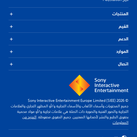
إ
ع
ت
ا
المنتجات
ذ
د
ك
ة
القيم
ي
ت
ر
ع
الدعم
ي
ا
ي
ت
ن
الموارد
ا
.
ل
اتصال
ت
ي
ح
ك
م
ك
م
ن
ي
ل
م
© 2026 Sony Interactive Entertainment Europe Limited (SIEE)
ع
ك
جميع المحتويات وأسماء الألعاب والأسماء التجارية و/أو المظهر التجاري والعلامات
ن
ب
التجارية والصور الفنية والصورة ذات الصلة هي علامات تجارية و/أو مواد محمية
ك
ه
بحقوق الطبع والنشر لأصحابها المعنيين. جميع الحقوق محفوظة.
المزيد من
م
ا
المعلومات
ر
ب
ا
د
ج