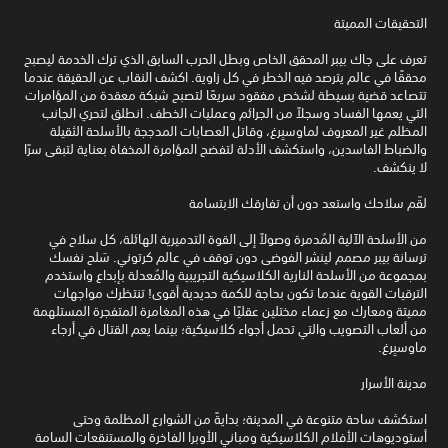
التحقيقات المميتة
تعرف على جاك بيبر المحقق الخاص وبطل الحرب السابق الذي ترك الخدمة ليصبح
محققًا في عالم يترصد فيه الخطر في كل زاوية. اكشف النقاب عن الحقيقة عندما
تتصاعد قضية بسيطة لشخص مفقود سريعًا لتصبح شبكة معقدة من المؤامرات
التي يعمها الفساد وسجلاً من الجرائم وعمليات الخطف. انطلق لتحري الجانب
المظلم غير المعروف لماوسبِرغ، وقاتل العصابات المدججة بالأسلحة الثقيلة
والضباط الفاسدين، واستكشف الأدلة لتفضح المؤامرة المخفاة بعناية لتبقى سرًا
لا ينكشف.
لقّم سلاحك واستعد دون أن تفارقك الابتسامة
من الأسلحة الآلية المُدمرة وصولاً إلى القوة التدميرية الهائلة، كل سلاح في
ترسانة بيبر مصمم لينشر الفوضى دون توقف في عالم كرتوني. سَلح نفسك
بمجموعة من الأسلحة النارية الكلاسيكية التجريبية والمُعدلة بإبداع واستخدم
الترقيات القوية عندما تكون بحاجة للكمة حديدية أقوى! تنتظرك مواجهات
مميتة ومعارك مع زعماء مختلين عقليًا في هذه المغامرة المتفجرة المستلهمة
من ألعاب التصويب والتي تحمل أجواء كلاسيكية؛ بينما يعم القتال في أرجاء
ماوسبِرغ.
مدينة الأسرار
استكشف ساحة متنوعة في المدينة؛ بدايةً من الشوارع المظلمة وحتى
أستوديوهات الأفلام الكلاسيكية ومباني الأوبرا الفاخرة والمستنقعات السامة