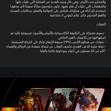
والمجارير تحت الأرض. وفي ظل وجود العديد من القضايا التي عليك حلها
والمقتنيات التي عليك أن تعثر عليها، تكون ماوسبِرغ مكانًا سعيدًا لأي محقق!
استخدم كل أداة في متناولك للركض على الحوائط والتنقل بخطافات المسك
والقفز المزدوج خلال عالم كرتوني لا راحة فيه.
الميزات
- رسوم متحركة على الطريقة الكلاسيكية بالأبيض والأسود مرسومة باليد تم
استلهامها من ثلاثينيات القرن الماضي
- معارك من منظور اللاعب (FPS) سريعة الإيقاع ترتكز على الحركة المستمرة
-حملة مثيرة للاعب الفردي تكشف النقاب عن شبكة معقدة من الجرائم والفساد
-أكثر من 20 مستوى في أجواء سوداوية تكتظ بالفئرا