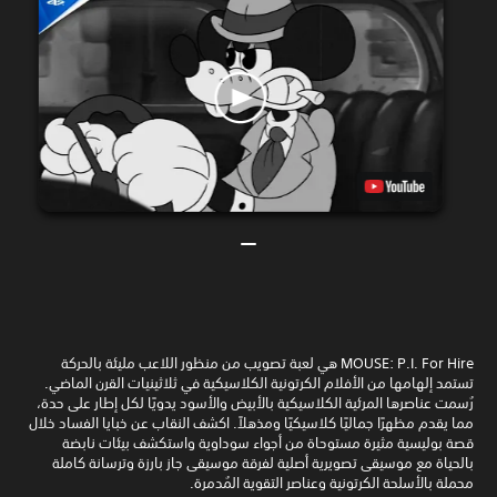
MOUSE: P.I. For Hire هي لعبة تصويب من منظور اللاعب مليئة بالحركة
تستمد إلهامها من الأفلام الكرتونية الكلاسيكية في ثلاثينيات القرن الماضي.
رُسمت عناصرها المرئية الكلاسيكية بالأبيض والأسود يدويًا لكل إطار على حدة،
مما يقدم مظهرًا جماليًا كلاسيكيًا ومذهلاً. اكشف النقاب عن خبايا الفساد خلال
قصة بوليسية مثيرة مستوحاة من أجواء سوداوية واستكشف بيئات نابضة
بالحياة مع موسيقى تصويرية أصلية لفرقة موسيقى جاز بارزة وترسانة كاملة
محملة بالأسلحة الكرتونية وعناصر التقوية المُدمرة.