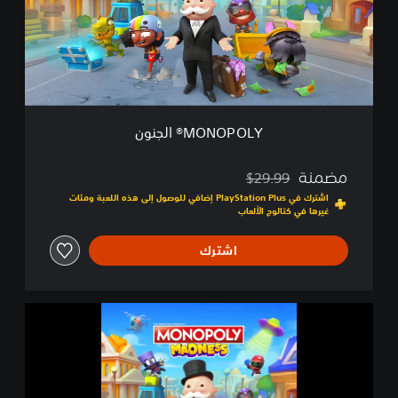
O
L
Y
®
ا
ل
ج
ن
MONOPOLY® الجنون
و
ن
مضمنة
$29.99
مخصوم من السعر الأصلي البالغ $29.99‏
اشترك في PlayStation Plus إضافي للوصول إلى هذه اللعبة ومئات
غيرها في كتالوج الألعاب
اشترك
ن
س
خ
ة
M
O