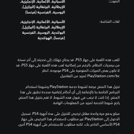
الصوت:
الأسبانية, الألمانية, الإنجليزية,
الإيطالية, البرتغالية (البرازيل),
الروسية, الفرنسية (فرنسا)
لغات الشاشة:
الأسبانية, الألمانية, الإنجليزية,
الإيطالية, البرتغالية (البرازيل),
البولندية, الروسية, الفرنسية
(فرنسا), الهولندية
للعب هذه اللعبة على جهاز PS5، قد يحتاج جهازك إلى تحديثه إلى آخر نسخة 
من برمجيات النظام. بالرغم من إمكانية لعب هذه اللعبة على جهاز PS5، قد 
لا تكون بعض الميزات المتوفرة على PS4 موجودة. انظر 
‎PlayStation.com/bc لمزيد من التفاصيل.
تنزيل هذا المنتج عرضة لشروط خدمة‫ PlayStation وشروط استخدام 
البرنامج الخاصة بنا بالإضافة إلى أي أحكام إضافية محددة تطبق على هذا 
المنتج. إذا كنت لا ترغب في قبول هذه الشروط، لا تقم بتنزيل هذا المنتج. 
راجع شروط الخدمة لمزيد من المعلومات الهامة.
مبلغ يدفع مرة واحدة مقابل ترخيص للتنزيل على عدة أجهزة PS4. تسجيل 
الدخول إلى PlayStation غير مطلوب لاستخدام هذا الترخيص على جهاز 
PS4 الأساسي الخاص بك، لكنه مطلوب للاستخدام على أجهزة PS4 أخرى.