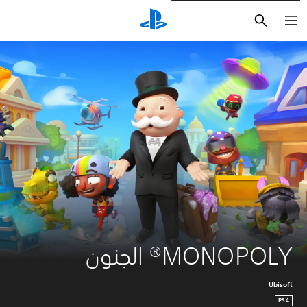
بحث
MONOPOLY® الجنون
Ubisoft
PS4