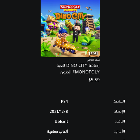
PS4
عنصر إضافي
إضافة DINO CITY للعبة
MONOPOLY® الجنون
$5.59
المنصة:
PS4
الإصدار:
8‏/12‏/2021
الناشر:
Ubisoft
الأنواع:
ألعاب جماعية