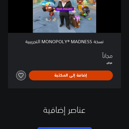
N
O
P
O
L
Y
®
نسخة MONOPOLY® MADNESS التجريبية
M
A
D
مجاناً
N
عرض
E
S
إضافة إلى المكتبة
S
ا
ل
ت
ج
ر
عناصر إضافية
ي
ب
ي
ة