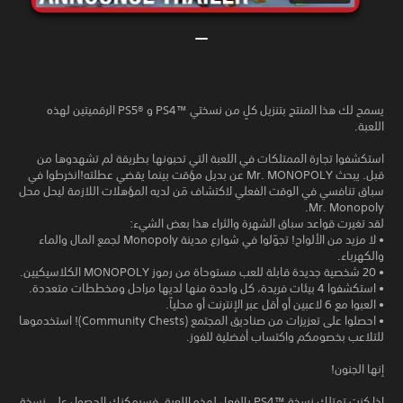
يسمح لك هذا المنتج بتنزيل كلٍ من نسختي PS4™‎ و PS5®‎ الرقميتين لهذه
اللعبة.
استكشفوا تجارة الممتلكات في اللعبة التي تحبونها بطريقة لم تشهدوها من
قبل. يبحث Mr. MONOPOLY عن بديل مؤقت بينما يقضي عطلته!انخرطوا في
سباق تنافسي في الوقت الفعلي لاكتشاف مَن لديه المؤهلات اللازمة ليحل محل
Mr. Monopoly.
لقد تغيرت قواعد سباق الشهرة والثراء هذا بعض الشيء:
• لا مزيد من الألواح! تجوّلوا في شوارع مدينة Monopoly لجمع المال والماء
والكهرباء.
• 20 شخصية جديدة قابلة للعب مستوحاة من رموز MONOPOLY الكلاسيكيين.
• استكشفوا 4 بيئات فريدة، كل واحدة منها لديها مراحل ومخططات متعددة.
• العبوا مع 6 لاعبين أو أقل عبر الإنترنت أو محلياً.
• احصلوا على تعزيزات من صناديق المجتمع (Community Chests)! استخدموها
للتلاعب بخصومكم واكتساب أفضلية للفوز.
إنها الجنون!
إذا كنت تمتلك نسخة PS4™‎ بالفعل لهذه اللعبة، فسيمكنك الحصول على نسخة