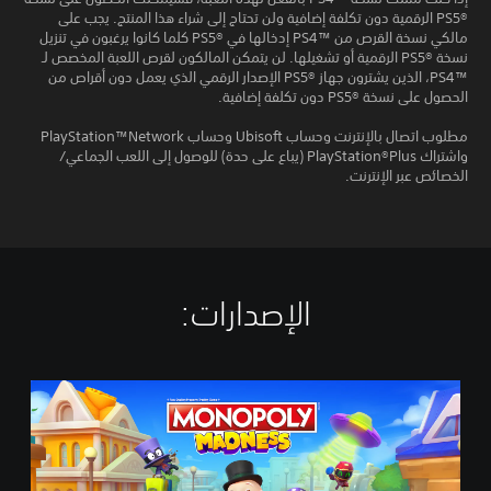
PS5®‎ الرقمية دون تكلفة إضافية ولن تحتاج إلى شراء هذا المنتج. يجب على
مالكي نسخة القرص من PS4™‎ إدخالها في PS5®‎ كلما كانوا يرغبون في تنزيل
نسخة PS5®‎ الرقمية أو تشغيلها. لن يتمكن المالكون لقرص اللعبة المخصص لـ
PS4™‎، الذين يشترون جهاز PS5®‎ الإصدار الرقمي الذي يعمل دون أقراص من
الحصول على نسخة PS5®‎ دون تكلفة إضافية.
مطلوب اتصال بالإنترنت وحساب Ubisoft وحساب PlayStation™Network
واشتراك PlayStation®Plus (يباع على حدة) للوصول إلى اللعب الجماعي/
الخصائص عبر الإنترنت.
الإصدارات:‏
M
O
N
O
P