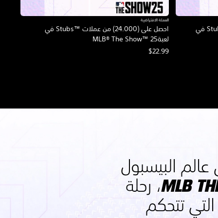
العملة الافتراضية
احصل على (150.000) من عملات Stubs™‎ في
احصل على (24.000) من عملات Stubs™‎ في
لعبةMLB® The Show™ 25
$22.99
عالم البيسبول
في MLB THE SHOW 25، رحلة
 التي تتحكم