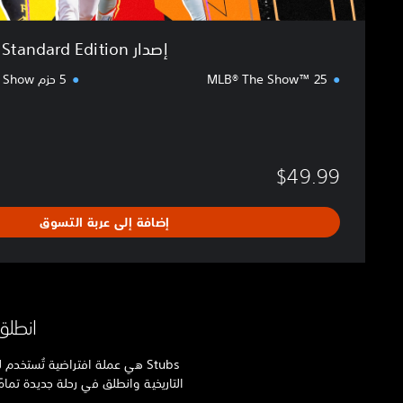
t
i
إصدار Standard Edition
o
n
MLB® The Show™ 25
$49.99
إضافة إلى عربة التسوق
انطلق في ر
التاريخية وانطلق في رحلة جديدة تمام