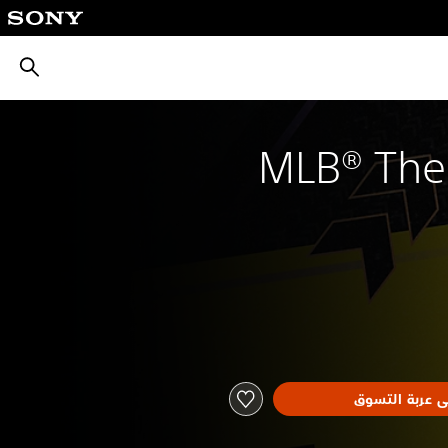
بحث
MLB® The
ى عربة التسوق