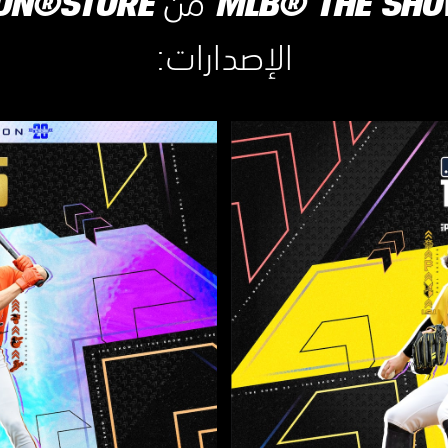
الإصدارات:‏
إ
ص
د
ا
ر
D
e
l
u
x
e
ا
ل
ر
ق
م