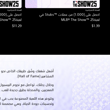
العملة الافتراضية
العملة الافتراضية
احصل على (1.000) من عملات Stubs™‎ في
لعبةMLB® The Show™ 25
لعبةMLB® The Show™ 25
$11.29
$1.39
أشعل شغفك وشُق طريقك الخاص نحو الع
المشاهير (Hall of Fame).
وخلال رحلتك، تواصل مع نجوم البيسبول
المعجبين، والمحدثة بطرق جديدة للعب.
وتتوفر هذه اللعبة المصنوعة بحب في 
وتحسينات جودة الحياة، وهي مصممة ل