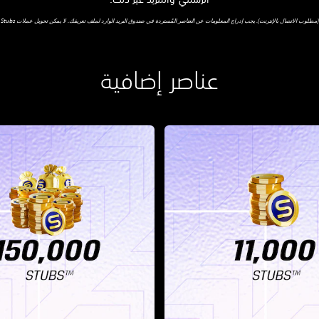
إنترنت). يجب إدراج المعلومات عن العناصر المُستردة في صندوق البريد الوارد لملف تعريفك. لا يمكن تحويل عملات Stubs التي تم شراؤها على إحدى منصات الألعاب إلى منصة أخرى.
عناصر إضافية