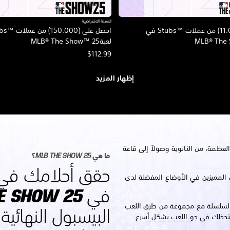
العملة الافتراضية
احصل على (11.000) من عملات Stubs™‎ في
لعبةMLB® The Show™ 25
$112.99
إظهار المزيد
ظمة، من الثانوية وصولاً إلى قاعة
ما هي MLB THE SHOW 25؟
حقق أحلامك في 
 المميزين في الأوضاع المفضلة لدى
السلسلة مع مجموعة من طرق اللعب
البيسبول النهائية
تدخلك في جو اللعب بشكل أسرع.