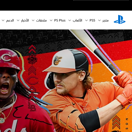
متجر
PS5‏
الألعاب
PS Plus
ملحقات
الأخبار
الدعم