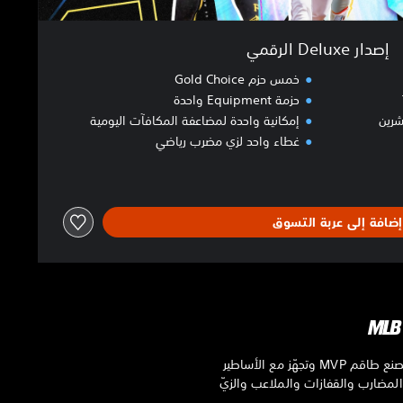
إصدار Deluxe الرقمي
خمس حزم Gold Choice
حزمة Equipment واحدة
إمكانية واحدة لمضاعفة المكافآت اليومية
غطاء واحد لزي مضرب رياضي
إضافة إلى عربة التسوق
Stubs هي عملة افتراضية تُستخدم لجميع المشتريات داخل اللعبة في MLB The Show 25. استخدم عملات Stubs لصنع طاقم MVP وتجهّز مع الأساطير
والمضارب والقفازات والملاعب والزيّ