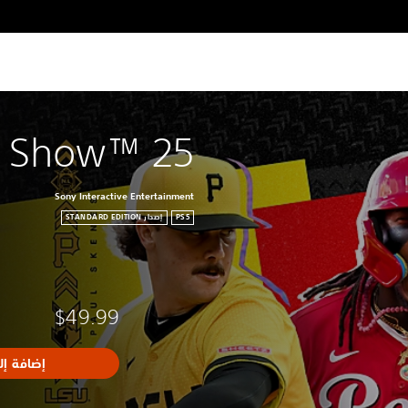
 Show™ 25
Sony Interactive Entertainment
PS5
إصدار STANDARD EDITION
$49.99
إضافة إل