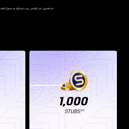
عند الحصول على العناصر، يجب استبدالها عند تشغيل اللعبة (مطلوب الاتصال بال