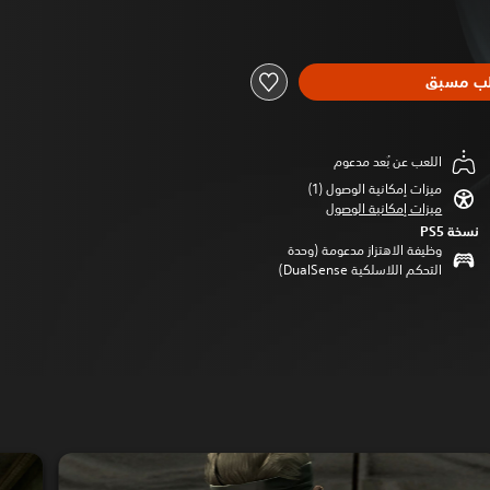
ب مسبق
اللعب عن بُعد مدعوم
ميزات إمكانية الوصول (1)‏
ميزات إمكانية الوصول
نسخة PS5‏
وظيفة الاهتزاز مدعومة (وحدة
التحكم اللاسلكية DualSense‏)