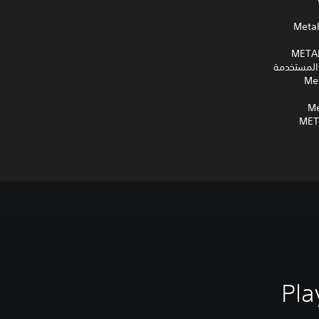
Metal Gear 
METAL GEAR SOLID:
كم المستخدمة
Metal G
Metal G
METAL GEAR S