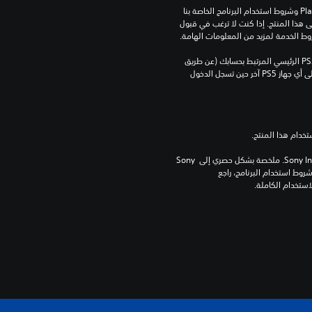
تنزيل هذا المنتج عرضة لشروط خدمة‫ PlayStation وشروط استخدام البرنامج الخاصة بنا 
بالإضافة إلى أي أحكام إضافية محددة تطبق على هذا المنتج. إذا كنت لا ترغب في قبول 
روط الخدمة لمزيد من المعلومات الهامة.
يمكنك تنزيل هذا المحتوى وتشغيله على جهاز PS5 الرئيسي المرتبط بحسابك (عن طريق 
إعداد "مشاركة الجهاز واللعب بدون اتصال") وعلى أي جهاز PS5 آخر حين تسجل الدخول 
برامج مكتبة ©Sony Interactive Entertainment Inc. ملخصة بشكل حصري إلى Sony 
Interactive Entertainment Europe. تطبق شروط استخدام البرنامج، راجع 