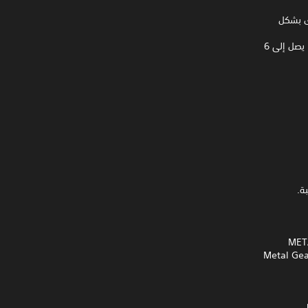
خصصة لمناطق أخرى بشكل
*تدعم Metal Gear Solid: Peace Walker (HD Collection version) اللعب عبر الإنترنت لما يصل إلى 6
ة.
METAL GE
Metal Gear Solid 4: Guns of t