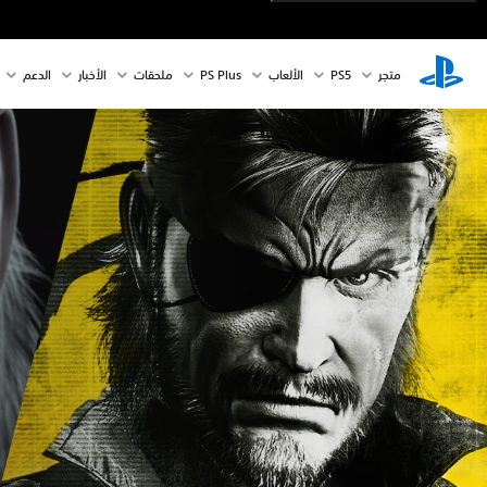
متجر
PS5‏
الألعاب
PS Plus
ملحقات
الأخبار
الدعم