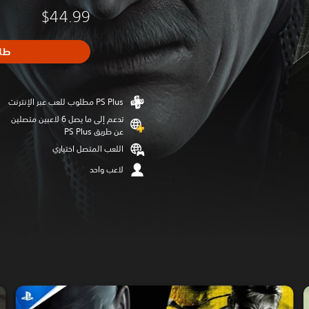
$44.99
طل
تدعم إلى ما يصل 6 لاعبين متصلين
عن طريق PS Plus‏
اللعب المتصل اختياري
لاعب واحد