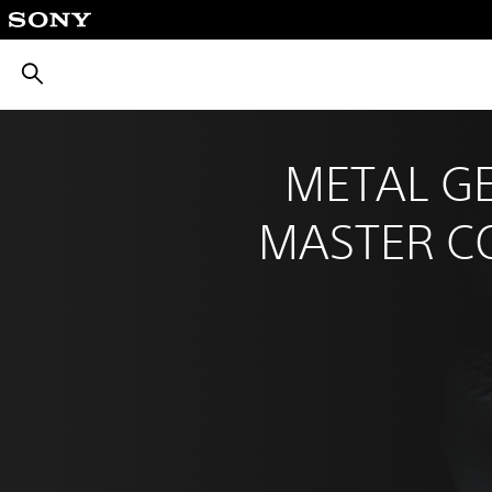
بحث
METAL GE
MASTER C