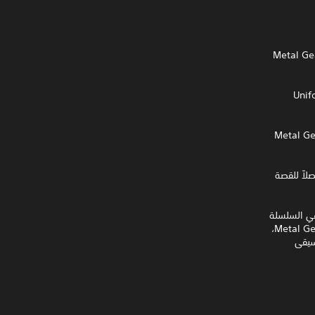
Metal Gear Solid 4: Guns o
Metal Gear Solid: Pea
لاً للقصة
METAL GEAR Ghost Babel- أول لعبة في السلسلة
لأجهزة الألعاب المحمولة، والتي صدرت عام 2000 - وMetal Gear Solid: Digital Soundtrack Vol.2،
Sna، بدءًا من الموسيقى