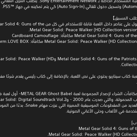
الخدمة/اتفاقية المستخدم الخاصة بـ Sony Entertainment Network. يتطلب التنزيل التلقائي
طلب المسبق】
يمكنك الحصول على عناصر داخل اللعبة قابلة للاستخدام في كل من f the
يضم Vol. 2‏ Metal Gear Solid 4: Guns of the Patriots وce Walker (HD
Collecti
ة كتاب سيناريو يحتوي على نص اللعبة، بالإضافة إلى كتاب رئيسي يقدم شرحًا مفص
كما تتضمن مكافآت الشراء لإصدار المجموعة لعبة 
والتي تضم العديد من المقطوعات الموسيقية المميزة التي عززت مهام ke
تخدمة في الألعاب وحتى الأغاني الصوتية.
اب]
Metal Gear Solid 4: Guns of t
Metal Gear Solid: Peace Walker (HD Collectio