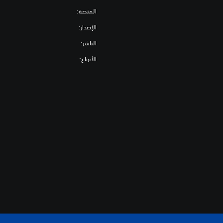
ج
المنصة:
م
الإصدار:
ة
(
الناشر:
أ
الأنواع:
س
ا
س
ي
)
ت
ت
ض
م
ن
ا
ل
ل
ع
ب
ة