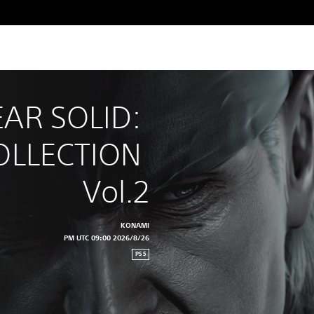
AR SOLID: 
OLLECTION 
Vol.2
KONAMI
26‏/8‏/2026 09:00 PM UTC
PS5